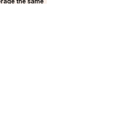
erage the same
You may find us on