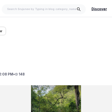
Discover
ow
2:08 PM
•
148