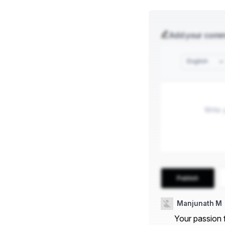
Add your com
English
Publish
Manjunath M
Your passion f