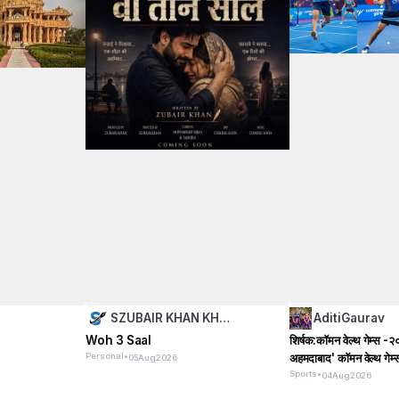
h
SZUBAIR KHAN KH…
AditiGaurav
Woh 3 Saal
शिर्षक:कॉमन वेल्थ गेम्स -२
Personal
•
अहमदाबाद' कॉमन वेल्थ गेम
05
Aug
2026
Sports
•
04
Aug
2026