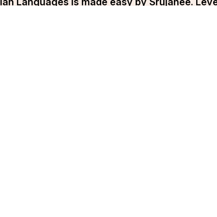
ndian Languages is made easy by Srujanee. Lev
and Write your blog now!!
Get Started
pany
Srujanee
ut Srujanee
Discover
ms Of Use
For Readers