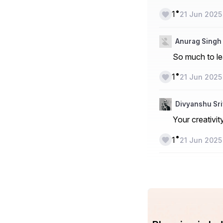
•
1
21 Jun 2025
Anurag Singh
So much to lea
•
1
21 Jun 2025
Divyanshu Sr
Your creativi
•
1
21 Jun 2025