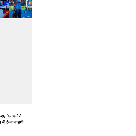
०२६-'ग्लासगो ते
्स ची रंजक कहाणी