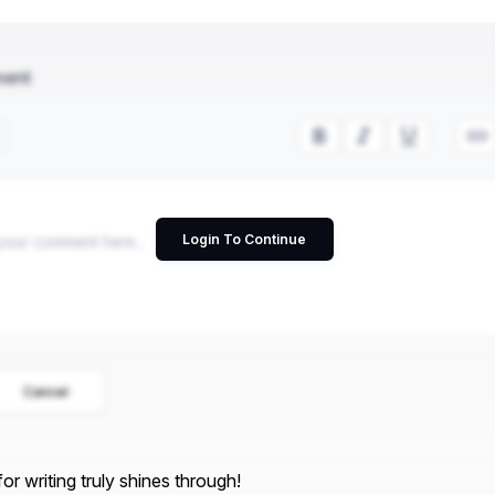
ment
Login To Continue
Cancel
or writing truly shines through!