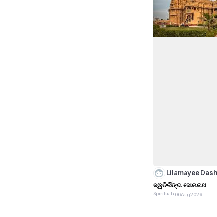
Lilamayee Das
ଜ୍ୱତିର୍ଲିଙ୍ଗ ସୋମନାଥ
Spiritual
•
06
Aug
2026