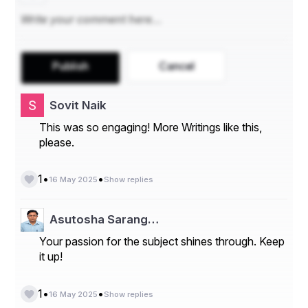
Publish
Cancel
Sovit Naik
This was so engaging! More Writings like this,
please.
•
•
1
16 May 2025
Show replies
Asutosha Sarang…
Your passion for the subject shines through. Keep
it up!
•
•
1
16 May 2025
Show replies