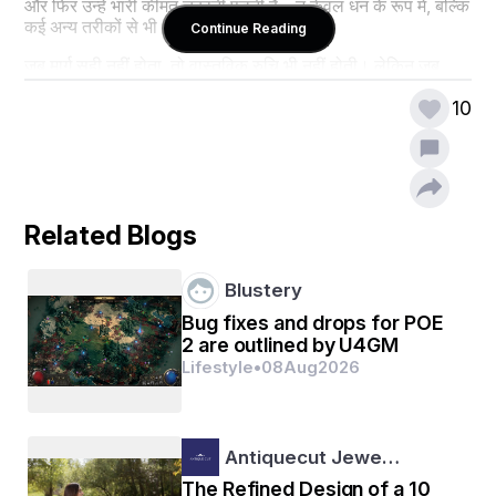
और फिर उन्हें भारी कीमत चुकानी पड़ती है – न केवल धन के रूप में, बल्कि 
कई अन्य तरीकों से भी।
Continue Reading
जब मार्ग सही नहीं होता, तो वास्तविक रुचि भी नहीं होती। लेकिन जब 
किसी काम में सच्ची रुचि होती है, तो समर्पण भी होता है। हाँ, असफलताएँ 
आएंगी, लेकिन नुकसान इतना बड़ा नहीं होगा क्योंकि मार्ग सही है। और जब 
10
मार्ग सही होता है, तो अवसर स्वयं ही मिलते हैं।
याद रखें,     सही मेहनत, दृढ़ निश्चय और धैर्य के साथ, आप अपने जीवन में 
जो भी पाना चाहते हो वो आप आसानी से पा सकते हो। आपके प्रयासों का 
फल अवश्य मिलेगा, बस समय दीजिए और अपने मार्ग पर अडिग रहिए।
Related Blogs
जीवन में सफलता पाने के लिए तीन प्रमुख तत्व आवश्यक हैं: पहला, स्पष्ट 
उद्देश्य; दूसरा, दृढ़ संकल्प; और तीसरा, अथक परिश्रम। आपके पास पहले 
से ही ये सभी गुण हैं, आपको बस उन्हें पहचानने और उनका उपयोग करने 
Blustery
की आवश्यकता है।
Bug fixes and drops for POE
2 are outlined by U4GM
जब आप एक उद्देश्य के साथ काम करते हैं, तो हर चुनौती सीखने का अवसर 
Lifestyle
•
08
Aug
2026
बन जाती है। हर असफलता आपको मजबूत बनाती है और आगे बढ़ने का 
नया रास्ता दिखाती है। इसलिए, कभी भी हार न मानें और अपने सपनों को 
साकार करने के लिए प्रयासरत रहें।
संघर्ष का समय अस्थायी है, लेकिन आपकी मेहनत और दृढ़ता का प्रभाव 
Antiquecut Jewe…
स्थायी होगा। जिस बंजर जमीन पर आज आप खड़े हैं, वही कल हरे-भरे 
The Refined Design of a 10
बगीचे का रूप ले सकती है। बस आपको अपनी मेहनत जारी रखनी है और 