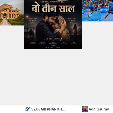
h
SZUBAIR KHAN KH…
AditiGaurav