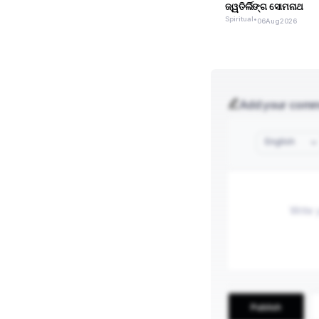
ଜ୍ୱତିର୍ଲିଙ୍ଗ ସୋମନାଥ
Spiritual
•
06
Aug
2026
Add your com
English
Publish