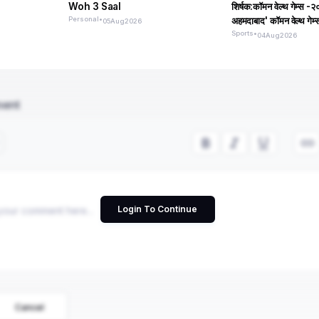
Woh 3 Saal
शिर्षक:कॉमन वेल्थ गेम्स -२
Personal
•
अहमदाबाद' कॉमन वेल्थ गेम
05
Aug
2026
Sports
•
04
Aug
2026
ment
Login To Continue
Cancel