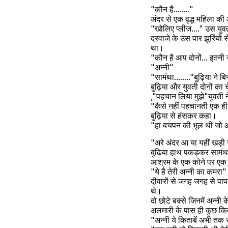
"कौन है........"
अंदर से एक वृद्ध महिला क
"खोलिए प्लीज...." उस युव
दरवाजे के उस पार झुर्रियों
था।
"कौन है आप दोनों... इतनी र
"अन्नी" 
"सामंथा........"बुढ़िया ने
बुढ़िया और युवती दोनों का च
,"पहचान लिया मुझे"युवती ने
"कैसे नहीं पहचानती एक ही 
बुढ़िया से हंसकर कहा।
"हां बचपन की भूल थी जो 
"अरे अंदर आ या यहीं खड़ी र
बुढ़िया हाथ पकड़कर सामं
आश्रम के एक कोने पर एक 
"ये है तेरी अन्नी का कमरा"
दीवारों से जगह जगह से पापड
थे।
दो छोटे बक्से जिनमें अन्नी 
अलमारी के पास ही कुछ कित
"अन्नी ये किताबें अभी तक 