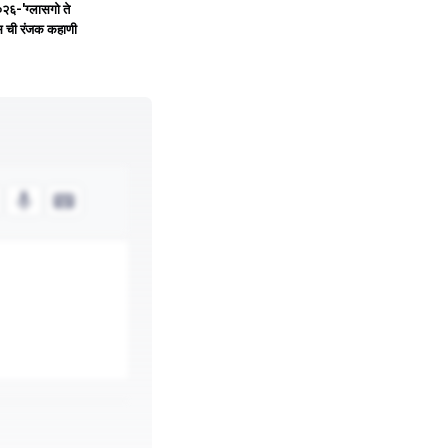
०२६-'ग्लासगो ते
्स ची रंजक कहाणी