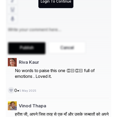
Login To Continue
क्यों? मां की भावनाओं को न तो कोई आज तक समझ पाया है और न ही 
कभी समझ पाएगा. हां हम सिर्फ इतना तो जरूर कर सकते है कि अगर मां 
को खुशियां नहीं दे सकते तो उसको दुख भी न दे.
बच कर रहना
बेटा, ये मदर्स डे क्या होता है. 
कुछ नहीं मां बस ऐसे ही जैसे चिल्ड्रन डे, वैलेंटाइन डे, टीचर्स डे, फादर्स डे 
होते है, वैसे ही एक दिन मां को प्यार करने के लिए मदर्स डे होता है.  छोड़ 
बेटा, ये चोचलेबाजी, अब तक शिक्षक दिवस तो सुना था, स्कूल में एक दिन 
Publish
Cancel
टिकट मिलता था. अब तो याद भी नहीं, अब मिलता भी है या नहीं. तू अपना 
काम कर, मैं ऐसे ही अच्छी है.  रहने दे मां, तुमको तो कुछ पता ही नहीं, 
दुनिया कहां से कहा पहुंच गई और तुम हो तो कि अभी भी वहीं की वहीं. 
Riva Kaur
पुरानी सोच पुरानी बातें. 
बेटा, रहने दे मुझे कोई गिफ्ट-विफ्ट नहीं चाहिए, कुछ पैसे बचा ले, तेरे ही 
No words to paise this one 👏🏻👏🏻 full of
काम आएगे. बस अपना ध्यान रखा कर. दुनिया में तो न जाने क्या-क्या होता 
emotions . Loved it.
है. जरा बच कर रहना.
मां की गोपनीय रिपोर्ट
•
0
5 May 2025
मां. ऐसी है, मां वैसी है. कुछ नहीं, मां झूठी है. पहले पापा को भडकाती है और 
जब पापा डंडा उठाते है, तब झूठ बोलकर बचा लेती है. बच्चों की गलतियों 
पर पर्दा डालकर उनको सींचती है. बाहर के ताने पापा सुनते है और बच्चों 
Vinod Thapa
की प्यारी मां हो जाती है. हां कुछ मां जरूर खुद बच्चों की फिटनेस कर देती 
है. पापा की जेब टटोल कर बच्चों को मौज कराने वाली मां अच्छी ही होगी 
हरीश जी, आपने जिस तरह से एक माँ और उसके जज्बातों को अपने