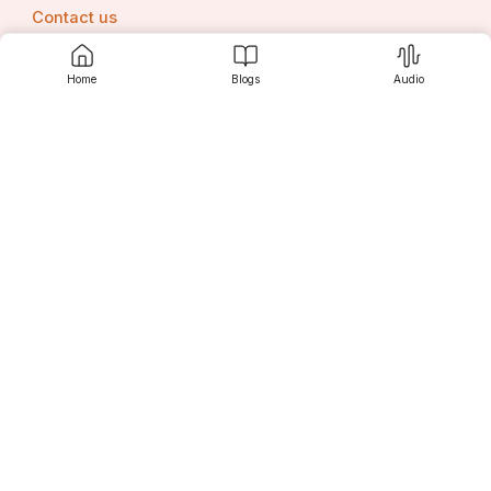
Contact us
Home
Blogs
Audio
Srujanee
Discover
For Readers
For Writers