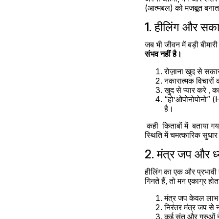
(आत्मबल) को मजबूत बनाता ह
1. हीलिंग और सक
जब भी जीवन में बड़ी बीमा
संभव नहीं है।
रोज़ाना खुद से सकारा
नकारात्मक विचारों
खुद से प्यार करे , कह
“हो’ओपोनोपोनो” (H
है।
 कही  किताबों में  बताया गया है कि जिन लोगों ने कैंसर जैसी गंभीर बीमारी का सामना किया, उन्होंने सकारात्मक सोच और हीलिंग से अपनी 
स्थिति में चमत्कारिक सुधा
2. मंत्र जप और ध
हीलिंग का एक और प्रभावी 
गिनते हैं, तो मन एकाग्र हो
मंत्र जप केवल लाभ 
निरंतर मंत्र जप से 
कई संत और गुरुओं ने