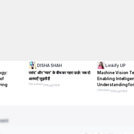
DISHA SHAH
Linkify UP
ogy:
पसंद' और 'प्यार' के बीच का गहरा फ़र्क़: जब दो
Machine Vision T
of
आत्माएँ जुड़ती हैं
Enabling Intellige
ving
Personal
•
Understanding fo
07
Aug
2026
Systems
Lifestyle
•
07
Aug
2026
ment