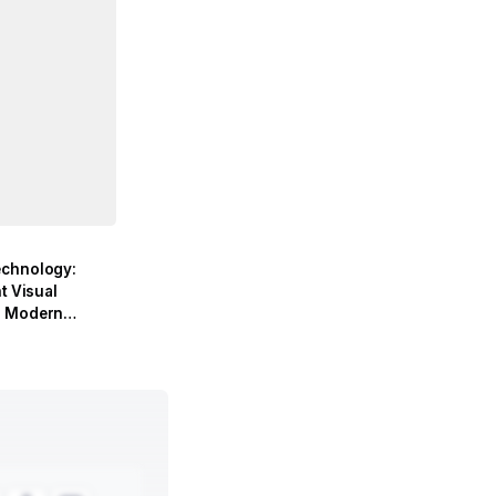
echnology:
nt Visual
r Modern