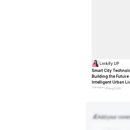
Linkify UP
Smart City Technol
Building the Future 
Intelligent Urban Li
Lifestyle
•
07
Aug
2026
Add your com