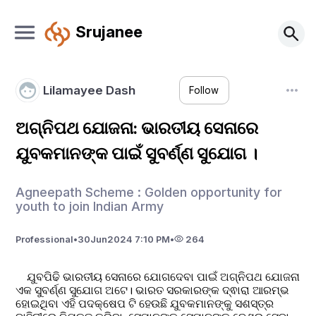
Srujanee
Lilamayee Dash
Follow
ଅଗ୍ନିପଥ ଯୋଜନା: ଭାରତୀୟ ସେନାରେ
ଯୁବକମାନଙ୍କ ପାଇଁ ସୁବର୍ଣ୍ଣ ସୁଯୋଗ ।
Agneepath Scheme : Golden opportunity for
youth to join Indian Army
Professional
•
30
Jun
2024 7:10 PM
•
264
    ଯୁବପିଢି ଭାରତୀୟ ସେନାରେ ଯୋଗଦେବା ପାଇଁ ଅଗ୍ନିପଥ ଯୋଜନା 
ଏକ ସୁବର୍ଣ୍ଣ ସୁଯୋଗ ଅଟେ। ଭାରତ ସରକାରଙ୍କ ଦ୍ଵାରା ଆରମ୍ଭ 
ହୋଇଥିବା ଏହି ପଦକ୍ଷେପ ଟି ହେଉଛି ଯୁବକମାନଙ୍କୁ ସଶସ୍ତ୍ର 