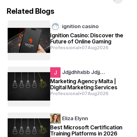
 - ସରକାରୀ ଚାକିରିରେ ପ୍ରାଥମିକତା ।
Related Blogs
ignition casino
 ଯୁବକମାନଙ୍କ ପାଇଁ ଭାରତୀୟ ସେନାରେ ଯୋଗଦେବା, ନିଜ ଦେଶର 
ସେବା କରିବା ଏବଂ ନିଜ ପାଇଁ ଏକ ଉଜ୍ଜ୍ୱଳ ଭବିଷ୍ୟତ ଗଠନ କରିବା 
Ignition Casino: Discover the
ପାଇଁ ଅଗ୍ନିପଥ ଯୋଜନା ଏକ ସୁବର୍ଣ୍ଣ ସୁଯୋଗ ଅଟେ।
Future of Online Gaming
Professional
•
07
Aug
2026
Jdjjdhhxbb Jdjj…
Marketing Agency Malta |
Digital Marketing Services
Professional
•
07
Aug
2026
Eliza Elynn
Best Microsoft Certification
    ଅଗ୍ନିପଥ ଯୋଜନା ହେଉଛି ଭାରତ ସରକାରଙ୍କ ଦ୍ଵାରା ଏକ 
Training Platforms in 2026
ଗୁରୁତ୍ୱପୂର୍ଣ୍ଣ ପଦକ୍ଷେପ, ଯୁବକ ଯୁବତୀଙ୍କୁ ଭାରତୀୟ ସେନାରେ 