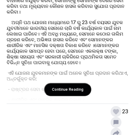
ବାହିନୀରେ ନିଯୁକ୍ତ କରିବା, ସେମାନଙ୍କୁ ସେମାନଙ୍କ ଦେଶର ସେବା 
କରିବା ତଥା ମୂଲ୍ୟବାନ କୌଶଳ ହାସଲ କରିବାର ସୁଯୋଗ ପ୍ରଦାନ 
କରିବା।
    ଅଗ୍ନି ପଥ ଯୋଜନା ମାଧ୍ୟମରେ 17 ରୁ 23 ବର୍ଷ ବୟସର ଯୁବକ 
ଯୁବତୀମାନେ ଭାରତୀୟ ସେନାରେ ଚାରି ବର୍ଷ କାର୍ଯ୍ୟକାଳ ପାଇଁ ନାମ 
ଲେଖାଇ ପାରିବେ। ଏହି ଅବଧି ମଧ୍ୟରେ, ସେମାନେ କଠୋର ତାଲିମ 
ଗ୍ରହଣ କରିବେ, ଅଭିଜ୍ଞତା ହାସଲ କରିବେ ଏବଂ ସେମାନଙ୍କର 
ଶାରୀରିକ ଏବଂ ମାନସିକ ଦକ୍ଷତା ବିକାଶ କରିବେ ।ସେମାନଙ୍କର 
କାର୍ଯ୍ୟକାଳ ସମାପ୍ତ ହେବା ପରେ, ସେମାନେ ଏକଲକ୍ଷ ଟଙ୍କା, 
ଶିକ୍ଷା ସହାୟତା ଏବଂ ସରକାରୀ ଚାକିରିରେ ପ୍ରାଥମିକତା ସମେତ 
ବିଭିନ୍ନ ସୁବିଧା ପାଇବାକୁ ଯୋଗ୍ୟ ହେବେ।
 ଏହି ଯୋଜନା ଯୁବକମାନଙ୍କ ପାଇଁ ଅନେକ ସୁବିଧା ପ୍ରଦାନ କରିଥାଏ, 
ଅନ୍ତର୍ଭୁକ୍ତ କରି:
 - ରାଷ୍ଟ୍ରର ସେବା କରିବାର ସୁଯୋଗ ।
Continue Reading
 - ଶାରୀରିକ ଏବଂ ମାନସିକ ଶକ୍ତିର ବିକାଶ ।
 - ନୂତନ କୌଶଳ ହାସଲ କରିବା ।
23
 - ଆର୍ଥିକ ସ୍ଥିରତା ।
 - ଶିକ୍ଷା ସହାୟତା ।