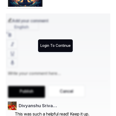
୩୧.୧୨.୨୦୨୪
Add your comment
English
ସୌମ୍ୟ ରଞ୍ଜନ ନନ୍ଦ
Login To Continue
Publish
Cancel
Divyanshu Sriva…
This was such a helpful read! Keep it up.