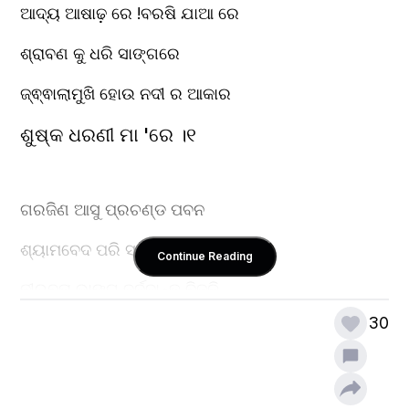
ଆଦ୍ୟ ଆଷାଢ଼ ରେ !ବରଷି ଯାଆ ରେ
ଶ୍ରାବଣ କୁ ଧରି ସାଙ୍ଗରେ
ଜ୍ଵ୍ଵାଲାମୁଖି ହୋଉ ନଦୀ ର ଆକାର
ଶୁଷ୍କ ଧରଣୀ ମା 'ରେ ।୧
ଗରଜିଣ ଆସୁ ପ୍ରଚଣ୍ଡ ପବନ
ଶ୍ୟାମବେଦ ପରି ସ୍ୱର ରେ
Continue Reading
ନୀରବତା ଭାଙ୍ଗୁ ଦୁର୍ଦ୍ଦାନ୍ତ ବିଜୁଳି
30
ଘଡ଼ଘଡ଼ି ଶବ୍ଦ ପ୍ରହରେ ।୨
ଜଳ ରାଶି ପାଉ ପୂର୍ଣ୍ଣ ସ୍ବାଧୀନତା