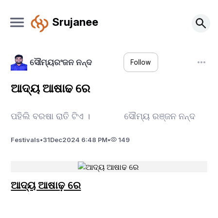
Srujanee
ସୌମ୍ୟରଂଜନ ନନ୍ଦ
Follow
ଆଦ୍ୟ ଆଷାଢ ରେ
ପହିଲି ବରଷା ରାତି ଟିଏ । ସୌମ୍ୟ ରଞ୍ଜନ ନନ୍ଦ
Festivals
•
31
Dec
2024 6:48 PM
•
149
ଆଦ୍ୟ ଆଷାଢ଼ ରେ