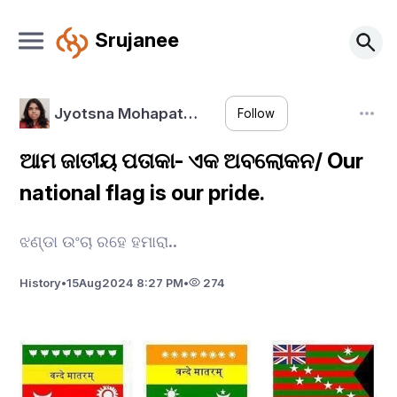
Srujanee
Jyotsna Mohapat…
Follow
ଆମ ଜାତୀୟ ପତାକା- ଏକ ଅବଲୋକନ/ Our
national flag is our pride.
ଝଣ୍ଡା ଉଂଚା ରହେ ହମାରା..
History
•
15
Aug
2024 8:27 PM
•
274