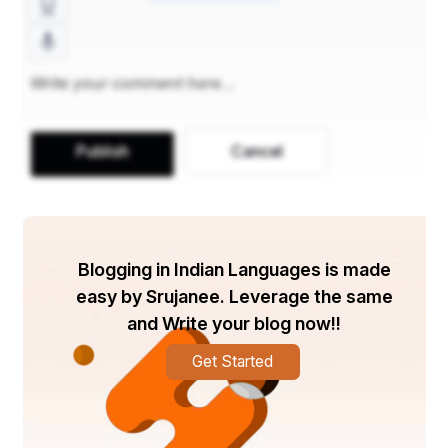
Publish
Cancel
·       କୋଲକତା ପତାକା
ସର୍ବପ୍ରଥମେ ଜାତୀୟ ପତାକା ୧୯୦୬ କଲିକତା ବା ତତ୍କାଳୀନ 
Blogging in Indian Languages is made
କାଲକାଟାରେ ସ୍ୱଦେଶୀ ବଞ୍ଚାଓ ବିଦେଶୀ ହଟାଓ ଆନ୍ଦୋଳନ ବେଳେ 
easy by Srujanee. Leverage the same
ଉତ୍ତୋଳନ କରାଯାଇଥିଲା। 
and Write your blog now!!
Get Started