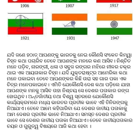
ଯଦି ଜଣେ ହଠାତ୍ ଆପଣଙ୍କୁ ଭାରତକୁ ନେଇ କୌଣସି ସଂକେତ କିମ୍ୱା 
ଚିହ୍ନ କଥା ପଚାରିବ ତେବେ ଆପଣଙ୍କ ମନରେ କଣ ଆସିବ। ନିଶ୍ଚିତ 
ମନେ ପଡ଼ିବ, ନାରଙ୍ଗୀ, ଧଳା ଓ ସବୁଜ ରଙ୍ଗର ମଝିରେ ନୀଳର ଚକ୍ର 
ଥାଇ ଏକ ଆୟତାକାର ଚିହ୍ନ। ଯଦି ଯୁକ୍ତରାଷ୍ଟ୍ର ଆମେରିକା କଥା 
ମନେ ପକାଇବା ତେବେ ଆପଣଙ୍କର କିଛି ତାରା ସହ ଗାର ପକା ଏକ 
ଚିତ୍ର ମନେପକାଇବେ। ଏମିତି ଯେକୌଣସି ଦେଶ କଥା ପଡ଼ିଲେ ଯାହା 
ଆପଣଙ୍କ ମନକୁ ଆସିବ ତାହା ନିଶ୍ଚୟ ସେ ଦେଶର ପତାକାର ରଙ୍ଗ 
ହୋଇଥିବ। ଅନ୍ତର୍ଜାତୀୟ ତଥା ବିଶ୍ୱ ସ୍ତରରେ ଯେକୌଣସି 
କାର୍ଯ୍ୟକ୍ରମରେ ମଧ୍ୟ ଭାରତର ପ୍ରତୀକ ଭାବେ ଏହି ତିନିରଙ୍ଗକୁ 
ନିଆଯାଏ। ତେବେ ଆମେ କହିପାରିବା ଯେ ଦେଶର ଜାତୀୟ ପତାକାକୁ 
ଆମ ଦେଶର ପ୍ରତୀକ ଭାବେ ନିଆଯାଏ। ସମସ୍ତ ଦେଶର ପ୍ରତୀକ 
ଭାବେ ସେ ଦେଶର ଜାତୀୟ ପତାକା ନିଆଯାଏ। ତେବେ ଜାତୀୟପତାକାର 
ଚୟନ ଓ ଗୁରୁତ୍ୱ ବିଷୟରେ ଆଜି କଥା ହେବା ।