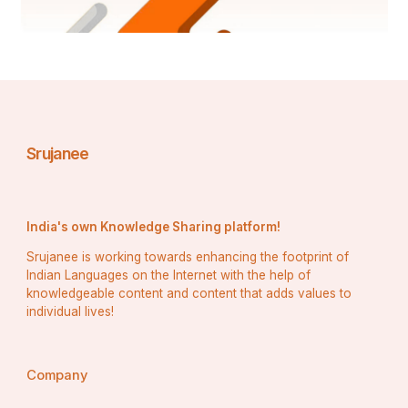
Srujanee
·       ଜାତୀୟତାବାଦୀ ପତାକା
India's own Knowledge Sharing platform!
ଏହା ପରେ ୧୯୦୬ ଅଗଷ୍ଟ ୭ରେ ବଙ୍ଗ ବିଭାଜନ ବିରୋଧୀ ରାଲିରେ 
କୋଲକତାର ପାର୍ସୀ ବାଗାନ ଛକଠାରେ ଉତ୍ତୋଳନ ହୋଇଥିଲା ଆଉ 
Srujanee is working towards enhancing the footprint of
ଏକ ପତାକା। ଏହାକୁ ସଚ୍ଚିନ୍ଦ୍ର ବୋଷ ଓ ସୁକୁମାର ମିତ୍ର ଡିଜଇନ୍ 
Indian Languages on the Internet with the help of
କରିଥିଲେ। 
knowledgeable content and content that adds values to
individual lives!
Company