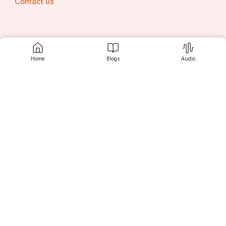
Contact us
Srujanee
Home
Blogs
Audio
Discover
For Readers
For Writers
Editor