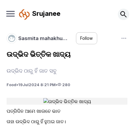
Srujanee
Sasmita mahakhu…
Follow
ଉଦ୍ଭିଦ ଭିତ୍ତିକ ଖାଦ୍ୟ
ଉଦ୍ଭିଦ ଠାରୁ ହିଁ ଜାତ ସବୁ
Food
•
19
Jul
2024 8:21 PM
•
280
ପତ୍ରିଦିନ ଆମେ ଖାଉଚେ ଭାତ
ତାହା ଉଦ୍ଭିଦ ଠାରୁ ହିଁ ହୁଅଇ ଜାତ।