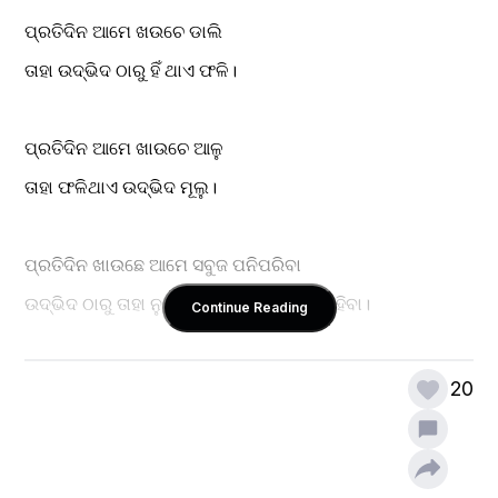
ପ୍ରତିଦିନ ଆମେ ଖଉଚେ ଡାଲି
ତାହା ଉଦ୍ଭିଦ ଠାରୁ ହିଁ ଥାଏ ଫଳି।
ପ୍ରତିଦିନ ଆମେ ଖାଉଚେ ଆଳୁ
ତାହା ଫଳିଥାଏ ଉଦ୍ଭିଦ ମୂଲୁ।
ପ୍ରତିଦିନ ଖାଉଛେ ଆମେ ସବୁଜ ପନିପରିବା
ଉଦ୍ଭିଦ ଠାରୁ ତାହା ନୁହଇ ଜାତ ବୋଲି କେମିତି କହିବା।
Continue Reading
ଓଠ କୁ ରଖିଣ ଚାପି
20
ସକାଳୁ ଉଠିଣ ପିଉଚେ କଫି।