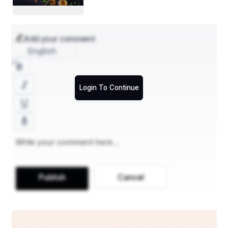
ସସ୍ମିତା ମହାଖୁଡ଼
କଳାହାଣ୍ଡି।
Add your comment
English
Login To Continue
Publish
Cancel