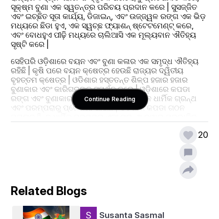
ସୂକ୍ଷ୍ମ ବୁଣା ଏକ ସ୍ୱତନ୍ତ୍ର ପରିଚୟ ପ୍ରଦାନ କରେ | ସୁସଜ୍ଜିତ 
ଏବଂ ଇଚ୍ଛିତ ସୂତା କାର୍ଯ୍ୟ, ଡିଜାଇନ୍, ଏବଂ ଉଜ୍ଜ୍ୱଳ ରଙ୍ଗ ଏକ ଭିଡ଼ 
ମଧ୍ୟରେ ଛିଡା ହୁଏ, ଏକ ସ୍ୱଚ୍ଛ ଫ୍ୟାଶନ୍ ଷ୍ଟେଟମେଣ୍ଟ୍ କରେ, 
ଏବଂ ବୋଧହୁଏ ପୀଢ଼ି ମଧ୍ୟରେ ଚାଲିଆସି ଏକ ମୂଲ୍ୟବାନ ଐତିହ୍ୟ 
ସୃଷ୍ଟି କରେ |
ସେହିପରି ଓଡ଼ିଶାରେ ବୟନ ଏବଂ ବୁଣା କଳାର ଏକ ସମୃଦ୍ଧ ଐତିହ୍ୟ 
ରହିଛି | କୃଷି ପରେ ବୟନ କ୍ଷେତ୍ର ହେଉଛି ରାଜ୍ୟର ଦ୍ୱିତୀୟ 
ବୃହତ୍ତମ କ୍ଷେତ୍ର | ଓଡିଶାର ହସ୍ତତନ୍ତ ଶିଳ୍ପ ହଜାର ହଜାର 
ବୁଣାକାର ଏବଂ କାରିଗରଙ୍କୁ ସମର୍ଥନ କରେ | ଓଡ଼ିଶାରେ କପଡା 
ରଙ୍ଗ ଏବଂ ବୁଣାକାରର ସ୍ୱଦେଶୀ ଶୈଳୀ ପୁରାତନ ଧାର୍ମିକ ଗ୍ରନ୍ଥ 
Continue Reading
ଏବଂ ପରମ୍ପରାରୁ ପ୍ରେରଣା ପାଇଛି | ଓଡିଶାର କପଡା ଗଠନ 
ପ୍ରାୟତ ହିନ୍ଦୁ ଧାର୍ମିକ ପରମ୍ପରା ଏବଂ ଗ୍ରନ୍ଥ ଦ୍ୱାରା ପ୍ରଭାବିତ 
ହୋଇଛି, ବିଶେଷତ ପ୍ରଭୁ ଜଗନ୍ନାଥ ଏବଂ ଭଗବାନ କୃଷ୍ଣଙ୍କ 
20
ଚାରିପାଖରେ ଘୂରି ବୁଲୁଛି।
Related Blogs
Susanta Sasmal