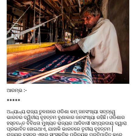
ଆରମ୍ଭ :-
*****
ଅନ୍ୟାନ୍ୟ ରାଜ୍ୟ ତୁଳନାରେ ଓଡିଶା କମ୍ ଜନସଂଖ୍ୟା ସତ୍ତ୍ୱେ 
ଭାରତର ଦ୍ୱିତୀୟ ବୃହତ୍ତମ ବୁଣାକାର ଜନସଂଖ୍ୟା ରହିଛି। ଓଡିଶାର 
ହସ୍ତତନ୍ତ ବିବିଧତା ମୁଖ୍ୟତ ରାଜ୍ୟର ଆଦିବାସୀ ସମ୍ପ୍ରଦାୟ ଦ୍ୱାରା 
ପ୍ରଭାବିତ ହୋଇଥାଏ, ଯାହାକି ଭାରତରେ ତୃତୀୟ ବୃହତ୍ତମ | 
ରାଜ୍ୟର ବସ୍ତ୍ର ଏହାର ସାଂସ୍କୃତିକ ପରିଚୟକୁ ପ୍ରତିପାଦିତ କରେ, 