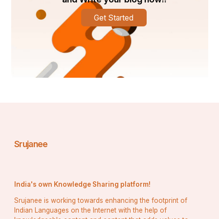
Get Started
Srujanee
India's own Knowledge Sharing platform!
Srujanee is working towards enhancing the footprint of
Indian Languages on the Internet with the help of
ଓଡ଼ିଶାର ସାଂସ୍କୃତିକ ଐତିହ୍ୟ ବିଭିନ୍ନ ତଥା ଚିତ୍ତାକର୍ଷକ କଳା ରୂପରେ 