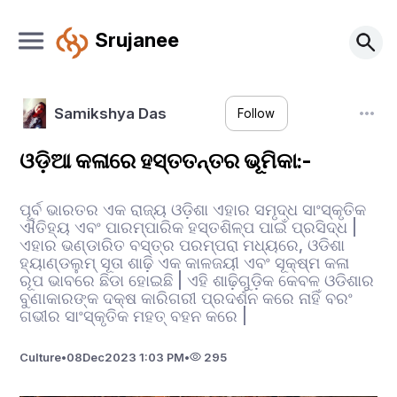
Srujanee
Samikshya Das
Follow
ଓଡ଼ିଆ କଳାରେ ହସ୍ତତନ୍ତର ଭୂମିକା:-
ପୂର୍ବ ଭାରତର ଏକ ରାଜ୍ୟ ଓଡ଼ିଶା ଏହାର ସମୃଦ୍ଧ ସାଂସ୍କୃତିକ
ଐତିହ୍ୟ ଏବଂ ପାରମ୍ପାରିକ ହସ୍ତଶିଳ୍ପ ପାଇଁ ପ୍ରସିଦ୍ଧ |
ଏହାର ଭଣ୍ଡାରିତ ବସ୍ତ୍ର ପରମ୍ପରା ମଧ୍ୟରେ, ଓଡିଶା
ହ୍ୟାଣ୍ଡଲୁମ୍ ସୂତା ଶାଢ଼ି ଏକ କାଳଜୟୀ ଏବଂ ସୂକ୍ଷ୍ମ କଳା
ରୂପ ଭାବରେ ଛିଡା ହୋଇଛି | ଏହି ଶାଢ଼ିଗୁଡ଼ିକ କେବଳ ଓଡିଶାର
ବୁଣାକାରଙ୍କ ଦକ୍ଷ କାରିଗରୀ ପ୍ରଦର୍ଶନ କରେ ନାହିଁ ବରଂ
ଗଭୀର ସାଂସ୍କୃତିକ ମହତ୍ ବହନ କରେ |
Culture
•
08
Dec
2023 1:03 PM
•
295