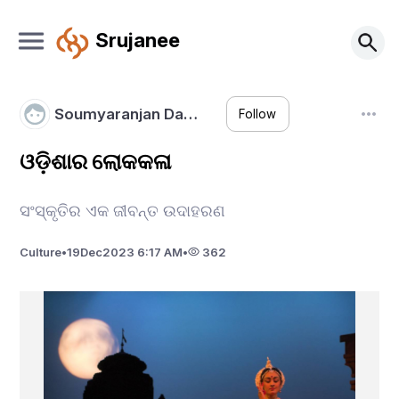
Srujanee
Soumyaranjan Da…
Follow
ଓଡ଼ିଶାର ଲୋକକଳା
ସଂସ୍କୃତିର ଏକ ଜୀବନ୍ତ ଉଦାହରଣ
Culture
•
19
Dec
2023 6:17 AM
•
362