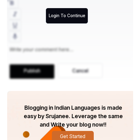
ପରମ୍ପରାକୁ ପ୍ରତିଫଳିତ କରିଥାଏ।
ଉପସଂହାର
:
Login To Continue
ଓଡିଆ ଲୋକକଳା କେବଳ ଏହି ଅଂଚଳର ସାଂସ୍କୃତିକ ସମୃଦ୍ଧିକୁ 
ପ୍ରତିଫଳିତ କରେ ନାହିଁ ବରଂ ଏହା ଅତୀତ ଓ ବର୍ତମାନ ମଧ୍ୟରେ ଏକ 
ସେତୁ ଭାବେ କାର୍ଯ୍ୟ କରିଥାଏ । ପଟ୍ଟଚିତ୍ରର ସଂଗରୋଧା ମଠରେ 
ପାଳନ , ଗୋଟିପୁଅ ନୃତ୍ୟର ଜୀବନ୍ତ ଚିତ୍ର ଏବଂ ଓଡ଼ିଶାର 
ପାରମ୍ପରିକ କଳା ସଂସ୍କୃତିକୁ ପ୍ରତିପାଦିତ କରେ । ଏହି ଲୋକକଳାକୁ 
ପାଳନ କରିବା ଓ ପରମ୍ପରାକୁ ପାଳନ କରିବା ପାଇଁ ଓଡ଼ିଶା କ୍ରମାଗତ 
ଭାବେ ନିଜର କୁଶଳୀ କାରିଗରମାନଙ୍କ ହାତରେ ଖବର ଓ ଭାବନାର 
ପ୍ରଚାର କରୁଛି । ତା’ହେଲେ ସାଂସ୍କୃତିକ ସ୍ୱାର୍ଥପର ରକ୍ଷା ତଥା 
Publish
Cancel
ଆଗାମୀ ପିଢ଼ି ପାଇଁ ଜୀବନ୍ତ ହୋଇ ରହିବ ।
Blogging in Indian Languages is made
easy by Srujanee. Leverage the same
and Write your blog now!!
Get Started