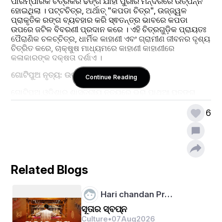
ପାରମ୍ପାରିକ ଚିତ୍ରକର ଢଙ୍ଗ ଯାହା ପୁରୀର ମନ୍ଦିରରେ ଉତ୍ପନ୍ନ 
ହୋଇଥିଲା । ପଟ୍ଟଚିତ୍ର, ଅର୍ଥାତ୍ "କପଡା ଚିତ୍ର", ଉଜ୍ଜ୍ୱଳ 
ପ୍ରାକୃତିକ ରଙ୍ଗ ବ୍ୟବହାର କରି ସ୍ଵତନ୍ତ୍ର ଭାବରେ କପଡା 
ଉପରେ ଜଟିଳ ବିବରଣୀ ପ୍ରଦାନ କରେ । ଏହି ଚିତ୍ରଗୁଡ଼ିକ ପ୍ରାୟତଃ 
ପୈରାଣିକ ଚଳଚ୍ଚିତ୍ର, ଧାର୍ମିକ କାହାଣୀ ଏବଂ ଗ୍ରାମୀଣ ଜୀବନର ଦୃଶ୍ୟ 
ଚିତ୍ରିତ କରେ, ଚାକ୍ଷୁଷ ମାଧ୍ୟମରେ କାହାଣୀ କାହାଣୀରେ 
କଳାକାରଙ୍କ ଦକ୍ଷତା ଦର୍ଶାଏ ।
ଗୋଟିପୁଅ ନୃତ୍ୟ: ଉତ୍ସାହପୂର୍ଣ୍ଣ ଆନ୍ଦୋଳନ
Continue Reading
ଗୋଟିପୁଅ,ଓଡ଼ିଶାର ଶାସ୍ତ୍ରୀୟ ନୃତ୍ୟରେ ଭରା ପାଥୁଆ ପତଙ୍ଗ 
ଜାଗୀର ଗୀତ ଜଗନ୍ନାଥ ମନ୍ଦିର ଶୈଳୀର ମୂଳ ଆଧାର । ଯୁବକ ଯୁବତୀ 
ମାନଙ୍କ ଭଳି ପୋଷାକଧାରୀ ଯୁବତୀମାନେ ନୃତ୍ୟ କରନ୍ତି, ଏହି 
6
ନୃତ୍ୟକୁ ସଙ୍ଗୀତର ଧୂନ୍ ରେ ପାଳନ କରନ୍ତି । ପ୍ରେତ୍ସାହନ ହେଉଛି 
ସାଂସ୍କୃତିକ ସୌନ୍ଦର୍ଯ୍ୟ, ନୃତ୍ୟ, ଗୀତ ଓ ପ୍ରେକ୍ଷାପଟନାତ୍ମକ 
ତତ୍ତ୍ଵ ମାନଙ୍କ ସହିତ ଯୋଡିବା ।
ଛଉ ନୃତ୍ୟ: ପ୍ରତିଯୋଗୀତାମୂଳକ କଳା
Related Blogs
 ଛଉ, ଓଡ଼ିଶାର ମୟୂରଭଞ୍ଜ ଜିଲ୍ଲାର ମୂଳରୁ ଏକ ପାରମ୍ପରିକ 
ନୃତ୍ୟ, ଯାହାକି ସମରକଳା, ଲୋକ ନୃତ୍ୟ ଓ ନାଟକ ଆଦିର ପ୍ରଦର୍ଶନୀ 
ଅଟେ । ବିଭିନ୍ନ ପ୍ରକାର ସେଲିବ୍ରିଟି ମାସ୍କ ପ୍ରସ୍ତୁତ କରିବା ସହ 
Hari chandan Pr…
ଭାରତୀୟ ମହାକାବ୍ୟର ସୃଜନଶୀଳ କାହାଣୀ ମଧ୍ୟ ପ୍ରସ୍ତୁତ 
ସୂତାର ସ୍ବପ୍ନ
କରୁଛନ୍ତି । ପ୍ରତିଯୋଗୀତାମୂଳକ ଓ ବିଭିନ୍ନ ଢ଼ଙ୍ଗି ମାଧ୍ୟମରେ ସେ 
Culture
•
07
Aug
2026
ପ୍ରତିଯୋଗୀତାମୂଳକ ଲୋକ ନୃତ୍ୟ ପରିବେଷଣ କରିଥାନ୍ତି।