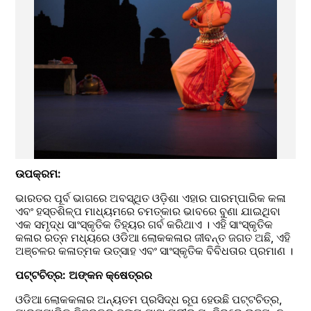
ଉପକ୍ରମ:
ଭାରତର ପୂର୍ବ ଭାଗରେ ଅବସ୍ଥିତ ଓଡ଼ିଶା ଏହାର ପାରମ୍ପାରିକ କଳା 
ଏବଂ ହସ୍ତଶିଳ୍ପ ମାଧ୍ୟମରେ ଚମତ୍କାର ଭାବରେ ବୁଣା ଯାଇଥିବା 
ଏକ ସମୃଦ୍ଧ ସାଂସ୍କୃତିକ ତିହ୍ୟର ଗର୍ବ କରିଥାଏ । ଏହି ସାଂସ୍କୃତିକ 
କଳାର ରତ୍ନ ମଧ୍ୟରେ ଓଡିଆ ଲୋକକଳାର ଜୀବନ୍ତ ଜଗତ ଅଛି, ଏହି 
ଅଞ୍ଚଳର କଳାତ୍ମକ ଉତ୍ସାହ ଏବଂ ସାଂସ୍କୃତିକ ବିବିଧତାର ପ୍ରମାଣ ।
ପଟ୍ଟଚିତ୍ର: ଅଙ୍କନ କ୍ଷେତ୍ରର
ଓଡିଆ ଲୋକକଳାର ଅନ୍ୟତମ ପ୍ରସିଦ୍ଧ ରୂପ ହେଉଛି ପଟ୍ଟଚିତ୍ର, 