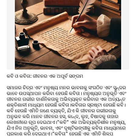
କବି ଓ କବିତା: ଜୀବନର ଏକ ଅପୂର୍ବ ସଙ୍ଗମ 
ସମାଜର ଚିତ୍ର ଏବଂ ମନୁଷ୍ୟ ମନର ଭାବନାକୁ ସଂଗଠିତ ଏବଂ ସୁନ୍ଦର 
ଭାବେ ଉପସ୍ଥାପନ କରିବା ହେଉଛି କବିତା। ମନୁଷ୍ୟର ଅନୁଭୂତି ଏବଂ 
ଜୀବନର ଗଭୀର ଦାର୍ଶନିକତାକୁ ଅଭିବ୍ୟକ୍ତ କରିବାର ଏକ ଅତ୍ୟନ୍ତ 
ଶକ୍ତିଶାଳୀ ମାଧ୍ୟମ ହେଉଛି କବିତା।କବିତାର ସ୍ରଷ୍ଟା ହେଉଛି କବି। 
କବି ହେଉଛି ଏମିତି ଜଣେ ବ୍ୟକ୍ତି, ଯିଏ କି ଜୀବନର ଗଭୀରତାକୁ 
ଅନୁଭବ କରି ମାନବ ଜୀବନର ହସ, କାନ୍ଦ, ଲୁହ, ବିଷାଦକୁ ତାହାର 
ଲେଖନୀରେ ରୂପ ଦେଇଥାଏ।"କବି" ଏକ ଅଭିବ୍ୟକ୍ତିଶୀଳ ମନୁଷ୍ୟ, 
ଯିଏ ନିଜ ଅନୁଭୂତି, ଭାବନା, ଏବଂ ଦୃଷ୍ଟିଭଙ୍ଗୀକୁ କବିତା ମାଧ୍ୟମରେ 
ପ୍ରକାଶ କରି ଦେଇଥାଏ।"କବିତା" ହେଉଛି ଏକ ଏମିତି ଶିଳ୍ପ 