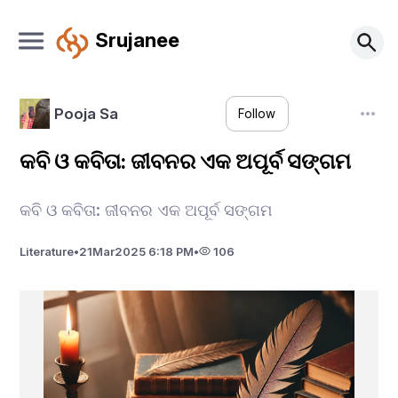
Srujanee
Pooja Sa
Follow
କବି ଓ କବିତା: ଜୀବନର ଏକ ଅପୂର୍ବ ସଙ୍ଗମ
କବି ଓ କବିତା: ଜୀବନର ଏକ ଅପୂର୍ବ ସଙ୍ଗମ
Literature
•
21
Mar
2025 6:18 PM
•
106