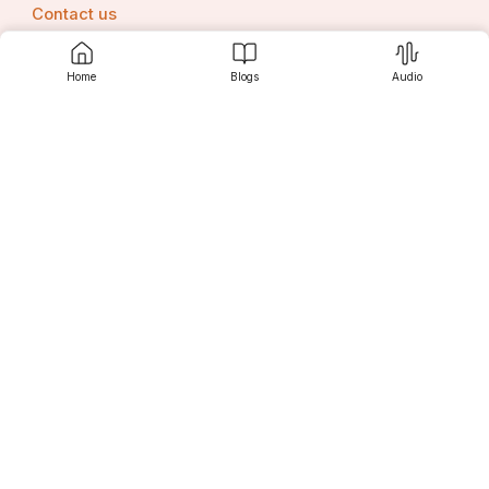
Contact us
Home
Blogs
Audio
Srujanee
Discover
For Readers
For Writers