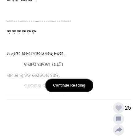
------------------------------
🌹🌹🌹🌹🌹🌹
ଅନ୍ତର ଭାଷା ମନର ଉଦ୍ ବେଗ,
              ବଖାଣି ପାରିବା ପାଇଁ।
ସମାଜ କୁ ହିତ ଉପଦେଶ ମାନ,
              ପ୍ରେରଣ କରିବା ପାଇଁଁ।
Continue Reading
ମନର ଭାବକୁ ପ୍ରକାଶ କରେ ମୁଁ,
             ସୁଲଳିତ ଭାଷା ଦେଇ।
25
ସହିତ ର ଭାଵ ଘେନା କରେ ସେତ,
               ସର୍ଜନା ନାମକୁ ବହି।