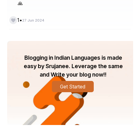
🙏
            ।। କେନ୍ଦ୍ରାପଡ଼ା ।।
•
1
27 Jun 2024
Blogging in Indian Languages is made
easy by Srujanee. Leverage the same
and Write your blog now!!
Get Started