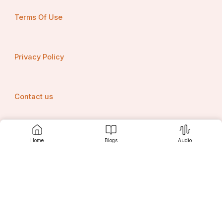
Terms Of Use
Privacy Policy
Contact us
Home
Blogs
Audio
Srujanee
Discover
For Readers