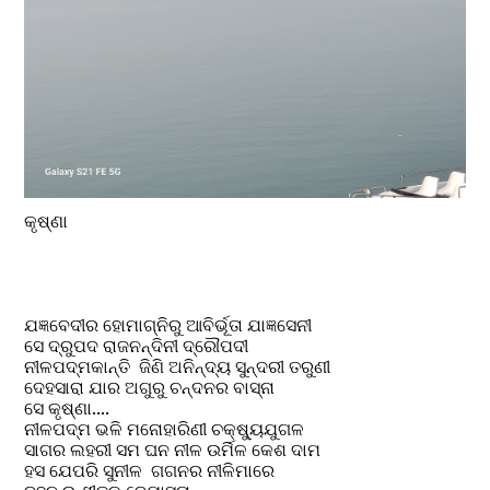
କୃଷ୍ଣା
ଯଜ୍ଞବେଦୀର ହୋମାଗ୍ନିରୁ ଆବିର୍ଭୂତା ଯାଜ୍ଞସେନୀ
ସେ ଦ୍ରୁପଦ ରାଜନନ୍ଦିନୀ ଦ୍ରୌପଦୀ
ନୀଳପଦ୍ମକାନ୍ତି  ଜିଣି ଅନିନ୍ଦ୍ୟ ସୁନ୍ଦରୀ ତରୁଣୀ
ଦେହସାରା ଯାର ଅଗୁରୁ ଚନ୍ଦନର ବାସ୍ନା
ସେ କୃଷ୍ଣା....
ନୀଳପଦ୍ମ ଭଳି ମନୋହାରିଣୀ ଚକ୍ଷ୍ୟୁଯୁଗଳ 
ସାଗର ଲହରୀ ସମ ଘନ ନୀଳ ଉର୍ମିଳ କେଶ ଦାମ
ହସ ଯେପରି ସୁନୀଳ  ଗଗନର ନୀଳିମାରେ