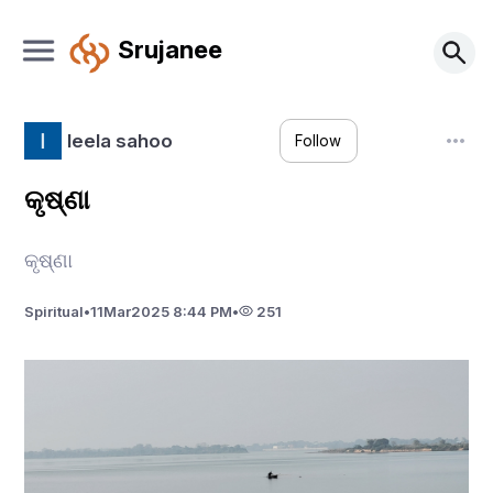
Srujanee
leela sahoo
Follow
କୃଷ୍ଣା
କୃଷ୍ଣା
Spiritual
•
11
Mar
2025 8:44 PM
•
251