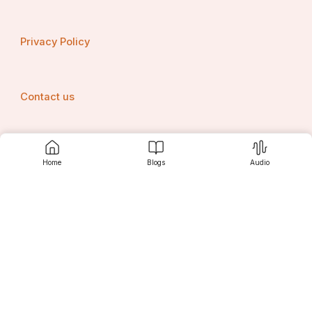
Privacy Policy
Contact us
Srujanee
Home
Blogs
Audio
Discover
For Readers