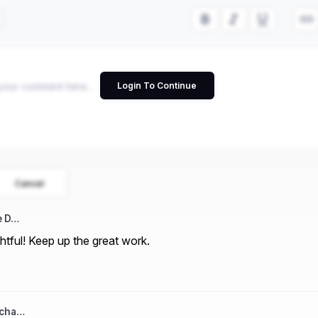
Login To Continue
Cancel
e D…
htful! Keep up the great work.
acha…