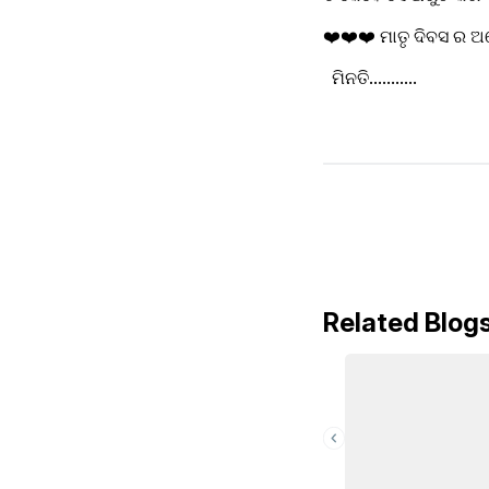
❤️❤️❤️ ମାତୃ ଦିବସ ର 
  ମିନତି...........
Related Blog