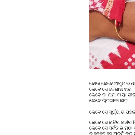
ବୋଉ କେବେ ଅମୃତ ର ଧା
କେବେ ସେ ବୈଶାଖ ଖରା
କେବେ ବା ନାନା ବାୟା ଗୀ
କେବେ ଚାଟଶାଳୀ ଛାଟ
କେବେ ସେ ସୂର୍ଯ୍ୟ ର ପହି
କେବେ ସେ ରାତିର ଗହୀର ନ
କେବେ ସେ ସର୍ବତ ର ମିଠା 
ତ କେବେ ସେ ଅରୁଚି କର 