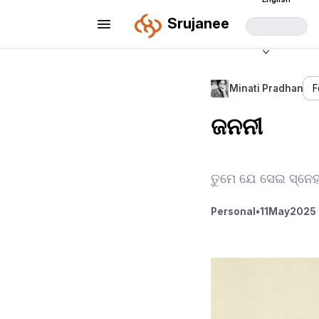
Srujanee
Minati Pradhan
F
ଜନନୀ
ତୁମେ ଯେ ସେଇ ସ୍ନେହପ
Personal
•
11
May
2025 