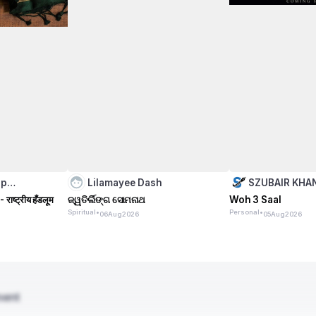
hp…
Lilamayee Dash
SZUBAIR KHA
 राष्ट्रीय हँडलूम
ଜ୍ୱତିର୍ଲିଙ୍ଗ ସୋମନାଥ
Woh 3 Saal
Spiritual
•
Personal
•
06
Aug
2026
05
Aug
2026
ment