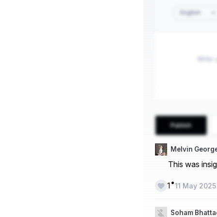
English
Publish
Melvin Georg
This was insig
•
1
11 May 2025
Soham Bhatt