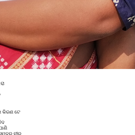
ରା
ତ
ଲି କିରଣ ଟେ
ିଦ
ପାଣି
ସମୁଦ୍ର ନୀର