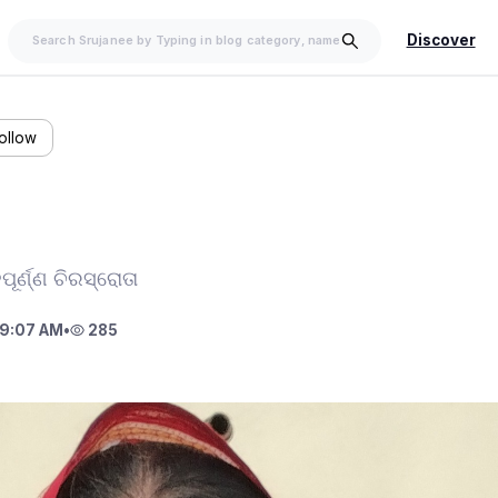
Discover
ollow
ୂର୍ଣ୍ଣ ଚିରସ୍ରୋତା
9:07 AM
•
285