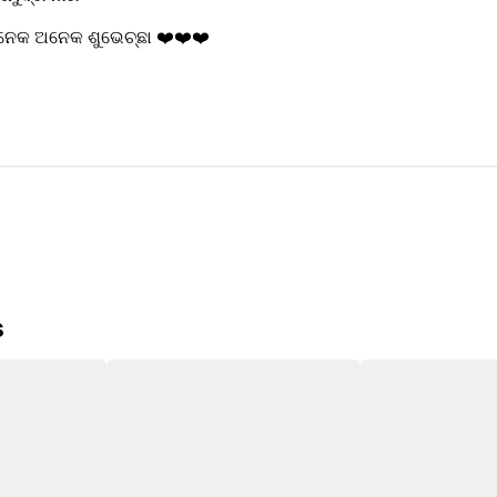
ଅନେକ ଅନେକ ଶୁଭେଚ୍ଛା ❤️❤️❤️
s