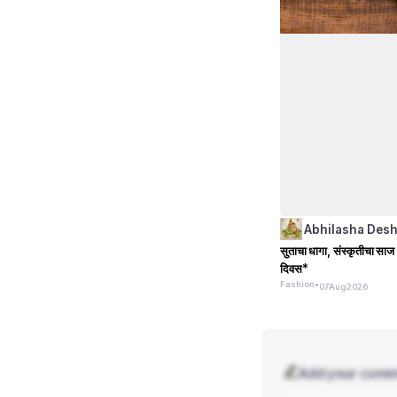
Abhilasha Des
सुताचा धागा, संस्कृतीचा साज -
दिवस*
Fashion
•
07
Aug
2026
Add your com