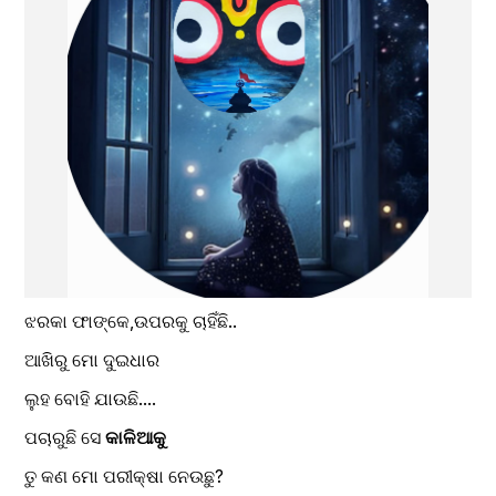
ଝରକା ଫାଙ୍କେ,ଉପରକୁ ଚାହିଁଛି..
ଆଖିରୁ ମୋ ଦୁଇଧାର
ଲୁହ ବୋହି ଯାଉଛି....
ପଚାରୁଛି ସେ 
କାଳିଆକୁ
ତୁ କଣ ମୋ ପରୀକ୍ଷା ନେଉଛୁ?