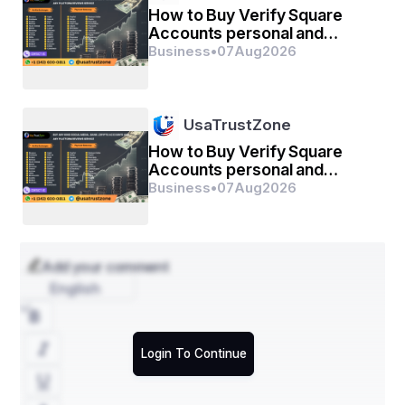
How to Buy Verify Square
Accounts personal and
business
Business
•
07
Aug
2026
UsaTrustZone
How to Buy Verify Square
Accounts personal and
business
Business
•
07
Aug
2026
Add your comment
English
Login To Continue