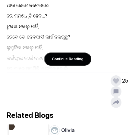
ଆଉ କେତେ ନଚେଇଲେ
ତୋ ମନଶାନ୍ତି ହେବ...?
ତୁଳସୀ ନକଲୁ ନାହିଁ,
ତେବେ ତୋ ଦେବଦାସୀ କାହିଁ ନକରୁଛୁ?
କୁମୁଦିନୀ ନକଲୁ ନାହିଁ,
କଇଁଫୁଲ କାଇଁ ନକରିଛୁ?
Continue Reading
ତୋ ପାଦେ ସମର୍ପିଛି ଏ ଜୀବନ ବୋଲି,
କଣ ଏତେ ବେଦନା ଦେଉଛୁ?
25
କହ କେଉଁ ଦୋଷେ ଆଜି ମୋତେ
ଜିଅନ୍ତା ଶବ ସଜାଇଛୁ..
କହ କିଆଁ ଜିଅନ୍ତା ଶବ ସାଯାଇଛୁ...?
Related Blogs
ସ୍ୱାଭିମାନ ପାଇଁ ଯଦି ଲଢ଼ିବା ଶିଖେଇଛୁ,
Olivia
ପୁଣି କିମ୍ପା ଯାଜ୍ଞସେନୀ ପରି ଜଳାଉଛୁ?