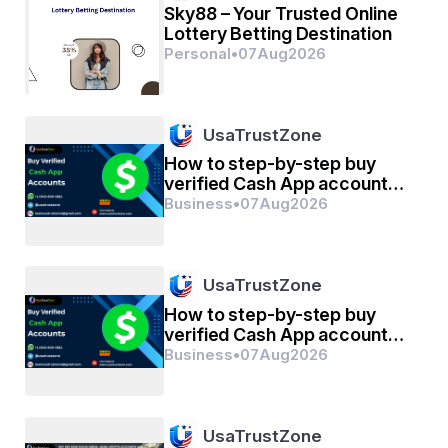
Sky88 – Your Trusted Online
କେତେ ନାରୀମନେ ପ୍ରୀତିର ପ୍ରତିବିମ୍ବ ସଯାଉଛୁ,,,,
Lottery Betting Destination
Personal
•
07
Aug
2026
ମୋ ମନେ କିଆଁ ଅଗ୍ନିର ଶିଖା ଜଳାଉଛୁ...?
ନାରୀ ବୋଲି ତୁହି ମୋତେ ଗଢାଇଛୁ...
ଅବା ଖାଲି ନାରୀରୂପି ଶରୀରରେ
UsaTrustZone
How to step-by-step buy
ଜିଅନ୍ତା ଶବ ଯେ କରିଛୁ?
verified Cash App account
କହ, କଣ ଖାଲି ଜିଅନ୍ତା ଶବ ବନାଇଛୁ!!!
for personal or business
Business
•
07
Aug
2026
management
@ଶୁଭଶ୍ରୀନାୟକ
♦️ସ୍ମୃତି ଓ ଅନୁଭୂତି।
UsaTrustZone
How to step-by-step buy
verified Cash App account
for personal or business
Business
•
07
Aug
2026
management
UsaTrustZone