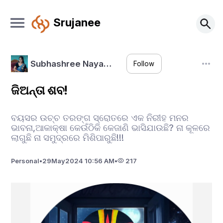
Srujanee
Subhashree Naya…
Follow
ଜିଅନ୍ତା ଶବ!
ବୟସର ଉଚ୍ଚ ତରଙ୍ଗ ସ୍ରୋତରେ ଏକ ନିରୀହ ମନର
ଭାବନା,ଆକାକ୍ଷା କେଉଁଠିକି କେଜାଣି ଭାସିଯାଉଛି? ନା କୂଳରେ
ଲାଗୁଛି ନା ସମୁଦ୍ରରେ ମିଶିପାରୁଛି!!!
Personal
•
29
May
2024 10:56 AM
•
217