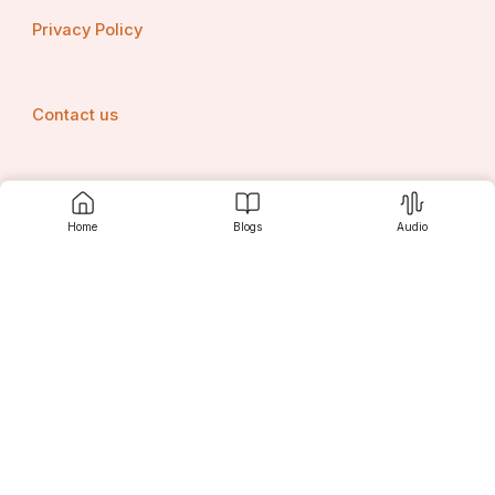
Privacy Policy
Contact us
Srujanee
Home
Blogs
Audio
Discover
For Readers
For Writers