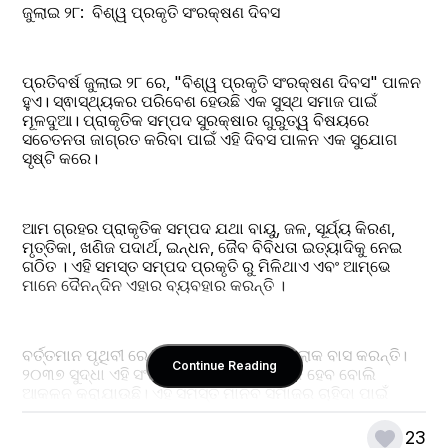
ଜୁଲାଇ ୨୮:  ବିଶ୍ୱ ପ୍ରକୃତି ସଂରକ୍ଷଣ ଦିବସ 
ପ୍ରତିବର୍ଷ ଜୁଲାଇ ୨୮ ରେ, "ବିଶ୍ୱ ପ୍ରକୃତି ସଂରକ୍ଷଣ ଦିବସ" ପାଳନ 
ହୁଏ। ସ୍ଵାସ୍ଥ୍ୟକର ପରିବେଶ ହେଉଛି ଏକ ସୁସ୍ଥ ସମାଜ ପାଇଁ 
ମୂଳଦୁଆ। ପ୍ରାକୃତିକ ସମ୍ପଦ ସୁରକ୍ଷାର ଗୁରୁତ୍ୱ ବିଷୟରେ 
ସଚେତନତା ଜାଗ୍ରତ କରିବା ପାଇଁ ଏହି ଦିବସ ପାଳନ ଏକ ସୁଯୋଗ 
ସୃଷ୍ଟି କରେ।
ଆମ ଗ୍ରହର ପ୍ରାକୃତିକ ସମ୍ପଦ ଯଥା ବାୟୁ, ଜଳ, ସୂର୍ଯ୍ୟ କିରଣ, 
ମୃତ୍ତିକା, ଖଣିଜ ପଦାର୍ଥ, ଇନ୍ଧନ, ଜୈବ ବିବିଧତା ଇତ୍ୟାଦିକୁ ନେଇ 
ଗଠିତ । ଏହି ସମସ୍ତ ସମ୍ପଦ ପ୍ରକୃତି ରୁ ମିଳିଥାଏ ଏବଂ ଆମ୍ଭେ 
ମାନେ ଦୈନନ୍ଦିନ ଏହାର ବ୍ୟବହାର କରନ୍ତି ।
ବର୍ତ୍ତମାନ ପୃଥିବୀ ରେ ୮୦୦ କୋଟିରୁ ଉର୍ଦ୍ଧ୍ବ ଲୋକ ବାସ କରନ୍ତି। 
Continue Reading
୨୦୩୭ ସୁଦ୍ଧା ଏହି ସଂଖ୍ୟା ୯୦୦ କୋଟିରୁ ଅଧିକ ହେବ ବୋଲି 
ଆକଳନ କରାଯାଉଛି। ଏହି ସମସ୍ତ ମାନବ ସମାଜର ଚାହିଦା ପାଇଁ 
ପ୍ରତିଦିନ ପୃଥିବୀର ପ୍ରାକୃତିକ ସମ୍ପଦ ଅପରିହାର୍ଯ୍ୟ ଅଟେ। ଆଧୁନିକ 
ବିଳାସପୂର୍ଣ୍ଣ ଜୀବନ ଶୈଳୀ ହେତୁ ଏହି ପ୍ରାକୃତିକ ଉତ୍ସଗୁଡିକ ଯେଭଳି 
23