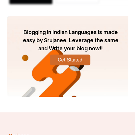
ସଂସ୍କୃତି କୁ ବଜାୟ ରଖିବାରେ ଏକ ଦୃଢ, ଉପଯୋଗୀ ଜଳବାଯୁର 
ମହତ୍ତ୍ଵକୁ ଉପଲବ୍ଧ କରିବାକୁ ହେବ| ସେହିଭଳି ଭବିଷ୍ୟତରେ 
ମାନବ ଜାତି ପାଇଁ ଉତ୍ତମ ଜଳବାୟୁ ରକ୍ଷା କରିବାର ଆବଶ୍ୟକତାକୁ 
ଗମ୍ଭୀର ଭାବରେ ଚିନ୍ତା କରିବାର ବେଳ ଆସିଛି।
Blogging in Indian Languages is made
easy by Srujanee. Leverage the same
୨୦୨୪ ପାଇଁ ଥିମ୍ ହେଉଛି “ମାନବ ଏବଂ ଉଦ୍ଭିଦ ଜଗତକୁ 
ସଂଯୋଗୀକରଣ; ବନ୍ୟଜନ୍ତୁ ସଂରକ୍ଷଣରେ ଅଭିନବ ଡିଜିଟାଲ୍ 
and Write your blog now!!
ଅନ୍ୱେଷଣ |
Get Started
"ପୃଥିବୀ ଆମର ନୁହେଁ; ଆମେ ପୃଥିବୀର ଅଟୁ।"