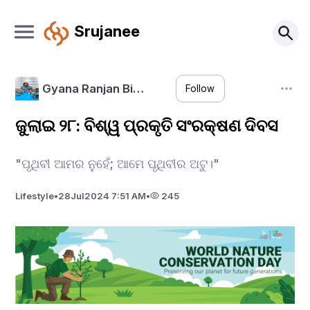
Srujanee
Gyana Ranjan Bi…
Follow
ଜୁଲାଇ ୨୮: ବିଶ୍ୱ ପ୍ରକୃତି ସଂରକ୍ଷଣ ଦିବସ
"ପୃଥିବୀ ଆମର ନୁହେଁ; ଆମେ ପୃଥିବୀର ଅଟୁ।"
Lifestyle
•
28
Jul
2024 7:51 AM
•
245