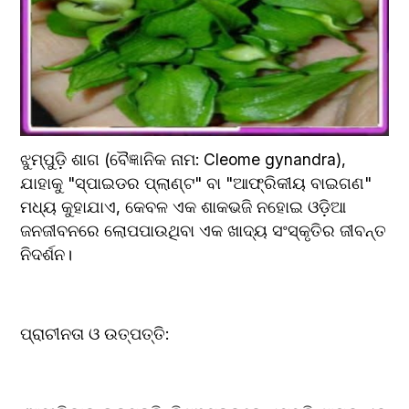
ଝୁମ୍ପୁଡ଼ି ଶାଗ (ବୈଜ୍ଞାନିକ ନାମ: Cleome gynandra), 
ଯାହାକୁ "ସ୍ପାଇଡର ପ୍ଲାଣ୍ଟ" ବା "ଆଫ୍ରିକୀୟ ବାଇଗଣ" 
ମଧ୍ୟ କୁହାଯାଏ, କେବଳ ଏକ ଶାକଭଜି ନହୋଇ ଓଡ଼ିଆ 
ଜନଜୀବନରେ ଲୋପପାଉଥିବା ଏକ ଖାଦ୍ୟ ସଂସ୍କୃତିର ଜୀବନ୍ତ 
ନିଦର୍ଶନ।
ପ୍ରାଚୀନତା ଓ ଉତ୍ପତ୍ତି: