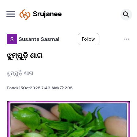
Srujanee
Susanta Sasmal
Follow
ଝୁମ୍ପୁଡ଼ି ଶାଗ
ଝୁମ୍ପୁଡ଼ି ଶାଗ
Food
•
15
Oct
2025 7:43 AM
•
295