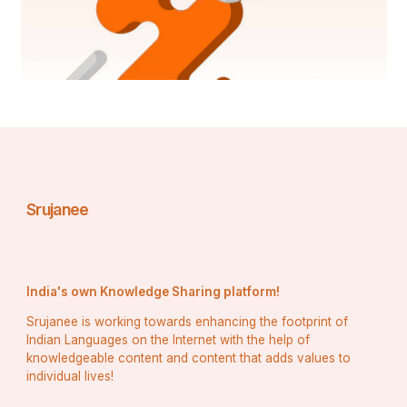
ଉଦ୍ଭିଦଗୁଡ଼ିକର ମୂଲ୍ୟ ଓ ଗୁରୁତ୍ୱ ଅପାର।
!! ସୁଶାନ୍ତ କୁମାର ସାସମଲ 
ହନୁମାନ ନଗର ଆସ୍କା ରୋଡ଼ 
ବ୍ରହ୍ମପୁର ଗଞ୍ଜାମ !!
Srujanee
India's own Knowledge Sharing platform!
Srujanee is working towards enhancing the footprint of
Indian Languages on the Internet with the help of
knowledgeable content and content that adds values to
individual lives!