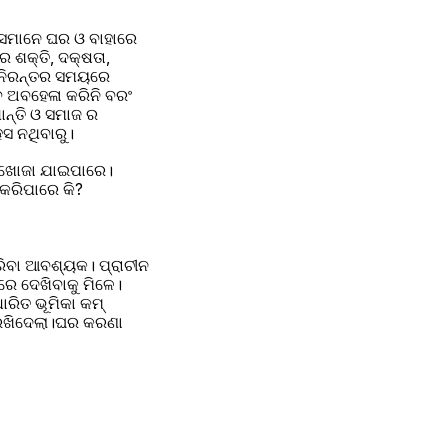
ସେମାନେ ଘର ଓ ବାହାରେ 
 ଶକ୍ତି, ଦକ୍ଷତା, 
 ନିରନ୍ତର ସମୟରେ 
େ ଅବହେଳା କରିନି ବରଂ 
ନ୍ତି ଓ ସମାଜ ର 
ହସ ନଥିବାରୁ।
େ ଖୋଜା ଯାଇପାରେ। 
 କରିପାରେ କି?
ରିବା ଆବଶ୍ୟକ। ପ୍ରାଚୀନ 
େ ଦେଖିବାକୁ ମିଳେ। 
ରିତ ଭୂମିକା କମ୍ 
ରଖିଦେଲା।ଘର କରଣା 