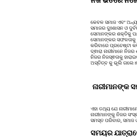
ନିଜ ଭିତରେ ନିଜ
କେବଳ ସମାଜ ଏବଂ ଅନ୍ୟମା
ସମାଜର ଦୁଃଶାସନ ଓ ଦୁର୍
ସେମାନଙ୍କର ଶକ୍ତିକୁ ପର୍
ସେମାନଙ୍କର ସଫଳତାକୁ ଆଗ
କରିବାରେ ପ୍ରଚେଷ୍ଟା କର
ଦ୍ଵାରା ନାରୀମାନେ ନିଜର ଶ
ନିଜର ନିଜସ୍ଵତାକୁ ହାର
ଅସ୍ତିତ୍ବ କୁ ଭୂଲି ଗଲେ।ଘ
ନାରୀମାନଙ୍କ ସମ
ଏହା ତଥ୍ୟ ଯେ ନାରୀମାନେ
ନାରୀମାନଙ୍କୁ ନିଜର ସଂସ୍
ସମସ୍ତ ପରିବାର, ସମାଜ ଓ
ସମୟର ଯାତ୍ରାର