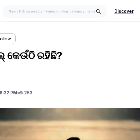
Discover
Follow
୍ କେଉଁଠି ରହିଛି?
8:32 PM
•
253