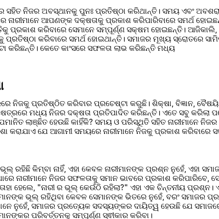
ର ସହିତ ନିଜର ଅବସ୍ଥାନକୁ ପୁନଃ ପ୍ରତିଷ୍ଠା କରିଥାନ୍ତି। ସମୟ ଏବଂ ଅବଶ
ାରେ ନାରୀମାନେ ଆପଣଙ୍କ ଦକ୍ଷତାକୁ ପ୍ରକାଶ କରିପାରିବାରେ ସମର୍ଥ ହୋଇଛନ୍ତି
ିକୁ ପ୍ରକାଶ କରିବାରେ ସେମାନେ ସମ୍ପୂର୍ଣ୍ଣ ସକ୍ଷମ ହୋଇଛନ୍ତି। ଆଜିକାଲି,
ତାକୁ ପ୍ରତିଷ୍ଠା କରିବାରେ ସମର୍ଥ ହୋଇଥାନ୍ତି। ସମାଜର ମୂଖ୍ୟ ସ୍ରୋତରେ ସା
ଟା କରିଛନ୍ତି। କେତେ କାଂସରେ ସଫଳତା ଲାଭ କରିଛନ୍ତି ମଧ୍ୟ
ା
େ ନିଜକୁ ପ୍ରତିଷ୍ଠିତ କରିବାର ପ୍ରଚେଷ୍ଟା କରୁଛି। ଶିକ୍ଷା, ବିଜ୍ଞାନ, ବୈଷୟି
୍ଷେତ୍ରରେ ମଧ୍ୟ ନିଜର ଦକ୍ଷତା ପ୍ରତିପାଦିତ କରିଛନ୍ତି। ଏତେ ସବୁ କରିଲା ପରେ 
ପମାନିତ ଲାଞ୍ଛିତ ହେଉଛି କାହିଁକି? ସମୟ ଓ ପରିସ୍ଥିତି ସହିତ ନାରୀମାନେ ନିଜର 
ତି। ଆଶା କରାଯାଏ ଯେ ଆଗାମୀ ସମୟରେ ନାରୀମାନେ ନିଜକୁ ପ୍ରକାଶ କରିବାରେ
ୂଲ୍ ରହିଛି କିମ୍ବା ନାହିଁ, ଏହା କେବଳ ନାରୀମାନଙ୍କ ପ୍ରଶ୍ନ ନୁହେଁ, ଏହା ସ
ାରେ ନାରୀମାନେ ନିଜର ସଫଳତାକୁ ସମାନ ଭାବରେ ପ୍ରକାଶ କରିପାରିବେ, ସ
ତାହା ହେଲେ, "ନାରୀ ର ଭୂଲ୍ କେଉଁଠି ରହିଲା?" ଏହା ଏକ ଚିନ୍ତନୀୟ ପ୍ରଶ୍ନ
ାନଙ୍କ ଭୂଲ୍ ରହିଥିବା କେବଳ ସେମାନଙ୍କ ଭିତରେ ନୁହେଁ, ବରଂ ସମାଜର ପ୍ର
ୀମାନେ ନୁହେଁ, ସମାଜର ପ୍ରତ୍ୟେକ ସଦସ୍ୟଙ୍କର ଦାୟିତ୍ୱ ହେଉଛି ଯେ ସମାଜରେ
ାନଙ୍କର ପରିବର୍ତ୍ତନକୁ ସମ୍ପୂର୍ଣ୍ଣ ସ୍ଵୀକାର କରିବା।