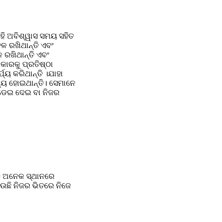
ହି ଅବିଶ୍ୱାସ ସମୟ ସହିତ 
 ରଖିଥାନ୍ତି ଏବଂ 
ରଖିଥାନ୍ତି ଏବଂ 
ାରକୁ ପ୍ରତିଷ୍ଠା 
ୟ କରିଥାନ୍ତି ।ଯାହା 
ଧ୍ୟ ହୋଇଥାନ୍ତି। ସେମାନେ 
ଡେଇ ଦେଇ ବା ନିଜର 
ି ଅନେକ ସ୍ଥାନରେ 
େଉଛି ନିଜର ଭିତରେ ନିଜେ 