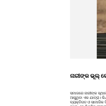
ନାରୀଙ୍କ ଭୂଲ୍ କେ
ସମାଜରେ ନାରୀଙ୍କ ସ୍ଥାନ 
ଆସୁଥିବା ଏକ ଯାତ୍ରା। କି
ବ୍ୟକ୍ତିଗତ ଓ ସାମାଜିକ ଦ