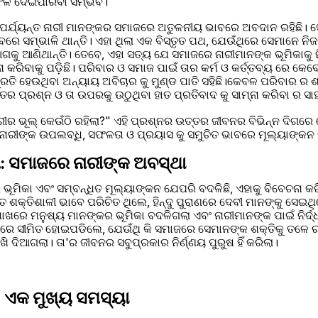
ଫଳ ଦେଇପାରିବା ସମ୍ଭବ।
ି ପର୍ଯ୍ୟନ୍ତ ନାରୀ ମାନଙ୍କର ସମାଜରେ ଅତୁଳନୀୟ ଭାବରେ ଅବଦାନ ରହିଛି। 
ରେ ସମ୍ଭାଳି ଥାନ୍ତି। ଏହା ଥିଲା ଏକ ବିସ୍ତୃତ ପଥ, ଯେଉଁଥିରେ ସେମାନେ ନିଜର
ୁ ଆଗକୁ ଆଣିଥାନ୍ତି। ତେବେ, ଏହା ସତ୍ୟ ଯେ ସମାଜରେ ନାରୀମାନଙ୍କ ଭୂମିକାକୁ
ା କରିବାକୁ ପଡ଼ିଛି। ପରିବାର ଓ ସମାଜ ପାଇଁ ତାର କର୍ମ ଓ କର୍ତ୍ତବ୍ୟ ରେ କେବ
ରତି ହେଉଥିବା ଅନ୍ୟାୟ ଅବିଚାର କୁ ମୁଣ୍ଡ ପାତି ସହିଛି।କେବଳ ପରିବାର ର ଶା
ର ପ୍ରଶ୍ନ ଓ ତା ଉପରକୁ ଉଠୁଥିବା ହାତ ପ୍ରତିବାଦ କୁ ସାମ୍ନା କରିବା ର ସା
ରୀର ଭୂଲ୍ କେଉଁଠି ରହିଲା?" ଏହି ପ୍ରଶ୍ନର ଉତ୍ତର ଜୀବନର ବିଭିନ୍ନ ଦିଗର
ଣେ ନାରୀଙ୍କ ଉପଲବ୍ଧି, ସଫଳତା ଓ ପ୍ରୟାସ କୁ ସମୁଚିତ ଭାବରେ ମୂଲ୍ୟାଙ୍କନ
: ସମାଜରେ ନାରୀଙ୍କ ଅବସ୍ଥା
ୂମିକା ଏବଂ ସମ୍ବନ୍ଧିତ ମୂଲ୍ୟାଙ୍କନ ଯେପରି ବଦଳିଛି, ଏହାକୁ ବିବେଚନା କ
ଶକ୍ତିଶାଳୀ ଭାବେ ପରିଚିତ ଥିଲେ, ହିନ୍ଦୁ ପୁରାଣରେ ଦେବୀ ମାନଙ୍କୁ ସେଇଥିର
ଖରେ ମନୁଷ୍ୟ ମାନଙ୍କର ଭୂମିକା ବଦଳିଗଲା ଏବଂ ନାରୀମାନଙ୍କ ପାଇଁ ନିର୍ଦ୍ଧା
େ ସୀମିତ ହୋଇପଡିଲେ, ଯେଉଁଥି କି ସମାଜରେ ସେମାନଙ୍କ ଶକ୍ତିକୁ ତଳେ 
ଦିଆଗଲା। ତା'ର ଜୀବନର ସବୁପ୍ରକାର ନିର୍ଣ୍ଣୟ ପୁରୁଷ ହିଁ କରିଲା।
: ଏକ ମୁଖ୍ୟ ସମସ୍ୟା