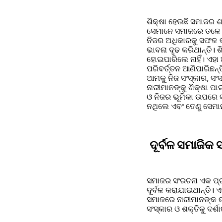
ଶିକ୍ଷା ହେଉଛି ସମାଜର ଶକ
ସେମାନେ ସମାଜରେ ତଳେ ରହ
ନିଜର ଅଧିକାରକୁ ସଫଳ ଭା
ଭାବନା ଦୃଢ କରିଥାନ୍ତି।
ହୋଇପାରିଲେ ନାହିଁ। ଏହା
ପରିବର୍ତ୍ତନ ଆଣିପାରିଛନ
ଆମକୁ ନିଜ ସଂସ୍କାର, ସଂ
ନାରୀମାନଙ୍କୁ ଶିକ୍ଷା 
ଓ ନିଜର ଭୂମିକା ଉପରେ ସ
ନଥିଲେ ଏବଂ ତେଣୁ ସେମା
ଦୂର୍ବଳ ସମାଜିକ
ସମାଜର ସଂରଚନା ଏକ ପ୍ରମ
ଦୂର୍ବଳ କରାଯାଇଥାନ୍ତି।
ସମାଜରେ ନାରୀମାନଙ୍କ ଉନ
ସଂସ୍କାର ଓ ଶକ୍ତିକୁ ଦର୍ଶ