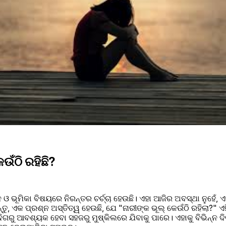
ଉଁଠି ରହିଛି?
ଓ ଭୂମିକା ବିଷୟରେ ନିରନ୍ତର ଚର୍ଚ୍ଚା ହେଉଛି। ଏହା ଆଜିର ଅବସ୍ଥା ନୁହେଁ, ଏହ
ନ୍ତୁ, ଏକ ପ୍ରଶ୍ନ ଅସ୍ତିତ୍ୱ ହେଉଛି, ଯେ "ନାରୀଙ୍କ ଭୂଲ୍ କେଉଁଠି ରହିଲା?" 
ିଗରୁ ଆବଶ୍ୟକ ହେବା ସହଜରୁ ମୁଷ୍କିଲରେ ଯିବାକୁ ପାରେ। ଏହାକୁ ବିଭିନ୍ନ ଦ