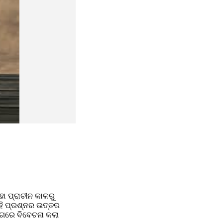
ା ପ୍ରାଚୀନ କାଳରୁ 
ଏହି ପ୍ରଶ୍ନର ଉତ୍ତର 
ିଗରେ ବିବେଚନା କଲା 