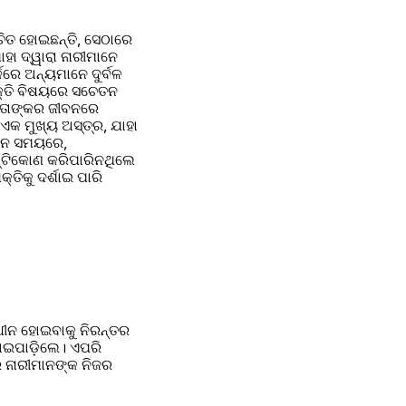
ଚିତ ହୋଇଛନ୍ତି, ସେଠାରେ 
ା ଦ୍ୱାରା ନାରୀମାନେ 
େ ଅନ୍ୟମାନେ ଦୁର୍ବଳ 
କ୍ତି ବିଷୟରେ ସଚେତନ 
 ତାଙ୍କର ଜୀବନରେ 
କ ମୁଖ୍ୟ ଅସ୍ତ୍ର, ଯାହା 
ୀନ ସମୟରେ, 
୍ଟିକୋଣ କରିପାରିନଥିଲେ 
ିକୁ ଦର୍ଶାଇ ପାରି 
ଧୀନ ହୋଇବାକୁ ନିରନ୍ତର 
ଇପାଡ଼ିଲେ। ଏପରି 
 ନାରୀମାନଙ୍କ ନିଜର 