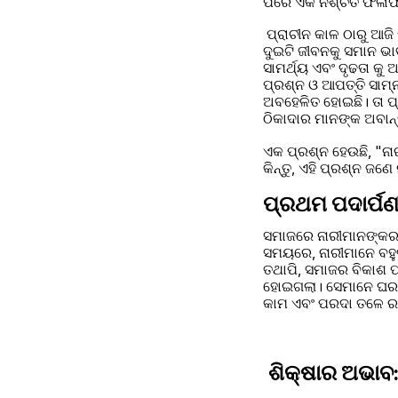
ପରେ ଏକ ନିଶ୍ଚିତ ଫଳା
 ପ୍ରାଚୀନ କାଳ ଠାରୁ ଆଜ
ଦୁଇଟି ଜୀବନକୁ ସମାନ ଭାବ
ସାମର୍ଥ୍ୟ ଏବଂ ଦୃଢତା କ
ପ୍ରଶ୍ନ ଓ ଆପତ୍ତି ସାମ୍ନ
ଅବହେଳିତ ହୋଇଛି। ତା ପ୍
ଠିକାଦାର ମାନଙ୍କ ଅବାନ୍ତ
ଏକ ପ୍ରଶ୍ନ ହେଉଛି, "ନା
କିନ୍ତୁ, ଏହି ପ୍ରଶ୍ନ ଜ
ପ୍ରଥମ ପଦାର୍ପଣ
ସମାଜରେ ନାରୀମାନଙ୍କର ଭ
ସମୟରେ, ନାରୀମାନେ ବହୁତ 
ତଥାପି, ସମାଜର ବିକାଶ ପା
ହୋଇଗଲା। ସେମାନେ ଘରର
କାମ ଏବଂ ପରଦା ତଳେ ରଖି 
ଶିକ୍ଷାର ଅଭାବ