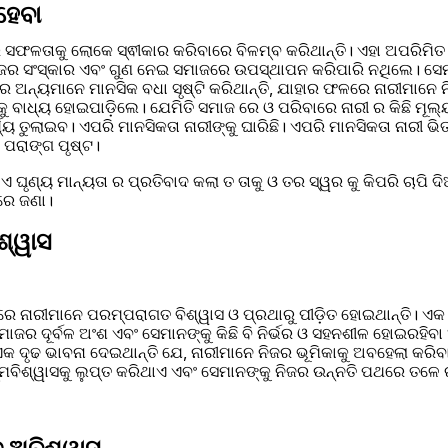
ହେବା
ସଫଳତାକୁ ଲୋକେ ସ୍ଵୀକାର କରିବାରେ ବିଳମ୍ବ କରିଥାନ୍ତି। ଏହା ଅପରିମିତ 
ିଜର ସଂସ୍କାର ଏବଂ ଗୁଣ ନେଇ ସମାଜରେ ଉପସ୍ଥାପନ କରିପାରି ନଥିଲେ। ସେ
ରେ ଅନ୍ୟମାନେ ମାନସିକ ବଧା ସୃଷ୍ଟି କରିଥାନ୍ତି, ଯାହାର ଫଳରେ ନାରୀମାନେ ନ
 ବାଧ୍ୟ ହୋଇପାଡ଼ିଲେ। ଯେମିତି ସମାଜ ରେ ଓ ପରିବାରେ ନାରୀ ର କିଛି ମୂଲ୍ୟ ହ
ଯ୍ୟ ତୁଲାଇବ। ଏପରି ମାନସିକତା ନାରୀଙ୍କୁ ଘାରିଛି। ଏପରି ମାନସିକତା ନାରୀ ଭି
ରେ ପରାଙ୍ଗ ପୃଷ୍ଟ।
 ଘୃଣ୍ୟ ମାନ୍ୟତା ର ପ୍ରତିବାଦ କଲା ତ ତାକୁ ଓ ତର ସ୍ୱର କୁ କିପରି ଚାପି 
ରେ ଜଣା।
ଶ୍ୱାସ
ନାରୀମାନେ ପରମ୍ପରାଗତ ବିଶ୍ୱାସ ଓ ପ୍ରଥାରୁ ପୀଡ଼ିତ ହୋଇଥାନ୍ତି। ଏକ 
ାଜର ଦୂର୍ବଳ ଅଂଶ ଏବଂ ସେମାନଙ୍କୁ କିଛି ବି ନିର୍ଭର ଓ ସହନଶୀଳ ହୋଇରହିବା
 ଦୃଢ ଭାବନା ଦେଇଥାନ୍ତି ଯେ, ନାରୀମାନେ ନିଜର ଭୂମିକାକୁ ଅବହେଲା କରିବା
ମବିଶ୍ୱାସକୁ ଲୁପ୍ତ କରିଥାଏ ଏବଂ ସେମାନଙ୍କୁ ନିଜର ଉନ୍ନତି ପଥରେ ତଳେ