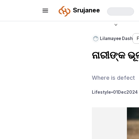
Srujanee
Lilamayee Dash
ନାରୀଙ୍କ ଭୂଲ
Where is defect
Lifestyle
•
01
Dec
2024 