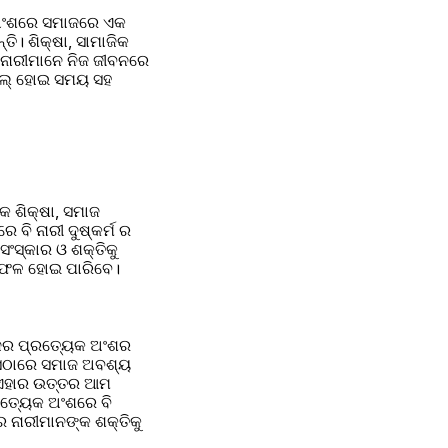
ରାଂଶରେ ସମାଜରେ ଏକ 
। ଶିକ୍ଷା, ସାମାଜିକ 
 ନାରୀମାନେ ନିଜ ଜୀବନରେ 
ମିଲ୍ ହୋଇ ସମୟ ସହ 
କ ଶିକ୍ଷା, ସମାଜ 
ବି ନାରୀ ଦୁଷ୍କର୍ମ ର 
ସଂସ୍କାର ଓ ଶକ୍ତିକୁ 
 ସଫଳ ହୋଇ ପାରିବେ।
ମାଜର ପ୍ରତ୍ୟେକ ଅଂଶର 
େଠାରେ ସମାଜ ଅବଶ୍ୟ 
। ଏହାର ଉତ୍ତର ଆମ 
ତ୍ୟେକ ଅଂଶରେ ବି 
 ନାରୀମାନଙ୍କ ଶକ୍ତିକୁ 