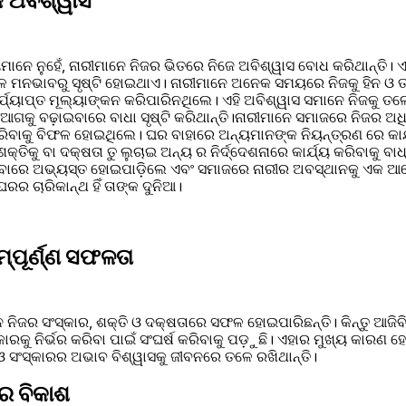
େ ଅବିଶ୍ୱାସ
ନେ ନୁହେଁ, ନାରୀମାନେ ନିଜର ଭିତରେ ନିଜେ ଅବିଶ୍ୱାସ ବୋଧ କରିଥାନ୍ତି। ଏ
ବଳ ମନଭାବରୁ ସୃଷ୍ଟି ହୋଇଥାଏ। ନାରୀମାନେ ଅନେକ ସମୟରେ ନିଜକୁ ହିନ ଓ ତଳ
ଯ୍ୟାପ୍ତ ମୂଲ୍ୟାଙ୍କନ କରିପାରିନଥିଲେ। ଏହି ଅବିଶ୍ୱାସ ସମାନେ ନିଜକୁ ତଳେ 
କୁ ବଢ଼ାଇବାରେ ବାଧା ସୃଷ୍ଟି କରିଥାନ୍ତି।ନାରୀମାନେ ସମାଜରେ ନିଜର ଅଧିକ
ିବାକୁ ବିଫଳ ହୋଇଥିଲେ। ଘର ବାହାରେ ଅନ୍ୟମାନଙ୍କ ନିୟନ୍ତ୍ରଣ ରେ କାର୍ଯ୍
କ୍ତିକୁ ବା ଦକ୍ଷତା ତୁ ଲୁଚାଇ ଅନ୍ୟ ର ନିର୍ଦ୍ଦେଶନାରେ କାର୍ଯ୍ୟ କରିବାକୁ ବା
ାଇବାରେ ଅଭ୍ୟସ୍ତ ହୋଇପାଡ଼ିଲେ ଏବଂ ସମାଜରେ ନାରୀର ଅବସ୍ଥାନକୁ ଏକ ଆ
ରର ଚାରିକାନ୍ଥ ହିଁ ତାଙ୍କ ଦୁନିଆ।
୍ପୂର୍ଣ୍ଣ ସଫଳତା
 ନିଜର ସଂସ୍କାର, ଶକ୍ତି ଓ ଦକ୍ଷତାରେ ସଫଳ ହୋଇପାରିଛନ୍ତି। କିନ୍ତୁ ଆଜିବ
କାରକୁ ନିର୍ଭର କରିବା ପାଇଁ ସଂଘର୍ଷ କରିବାକୁ ପଡ଼ୁଛି। ଏହାର ମୁଖ୍ୟ କାରଣ ହ
 ସଂସ୍କାରର ଅଭାବ ବିଶ୍ୱାସକୁ ଜୀବନରେ ତଳେ ରଖିଥାନ୍ତି। 
େ ବିକାଶ