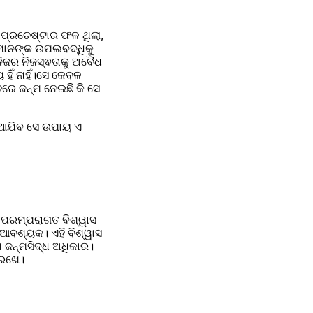
ପ୍ରଚେଷ୍ଟାର ଫଳ ଥିଲା, 
ମାନଙ୍କ ଉପଲବଦ୍ଧିକୁ 
ିଜର ନିଜସ୍ଵତାକୁ ଅବୈଧ 
ିଁ ନାହିଁ।ସେ କେବଳ 
ତରେ ଜନ୍ମ ନେଇଛି କି ସେ 
ଦିଆଯିବ ସେ ଉପାୟ ଏ 
ପରମ୍ପରାଗତ ବିଶ୍ୱାସ 
 ଆବଶ୍ୟକ। ଏହି ବିଶ୍ୱାସ 
 ଜନ୍ମସିଦ୍ଧ ଅଧିକାର। 
 ରଖେ।