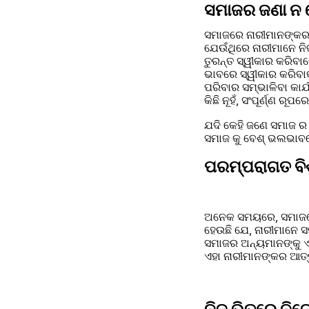
ସମାଜର ଜଣା ନ 
ସମାଜରେ ନାରୀମାନଙ୍କର 
ଯେଉଁଥିରେ ନାରୀମାନେ ନ
ତୁରନ୍ତ ସ୍ୱୀକାର କରିବା
ଭାବରେ ସ୍ୱୀକାର କରିବାକୁ
ପରିବାର ସମ୍ଭାଳିବା କାର୍
କିଛି ନୂହଁ, ସଂପୂର୍ଣ୍ଣ ରୂପ
ଯଦି କେହି ଜଣେ ସମାଜ ର ଏ
ସମାଜ କୁ ବେଶ୍ ଭଲଭାବ
ପରମ୍ପରାଗତ ବି
ଅନେକ ସମୟରେ, ସମାଜରେ 
ହେଉଛି ଯେ, ନାରୀମାନେ ସମ
ସମାଜର ଅନ୍ୟମାନଙ୍କୁ ଏକ
ଏହା ନାରୀମାନଙ୍କର ଆତ୍