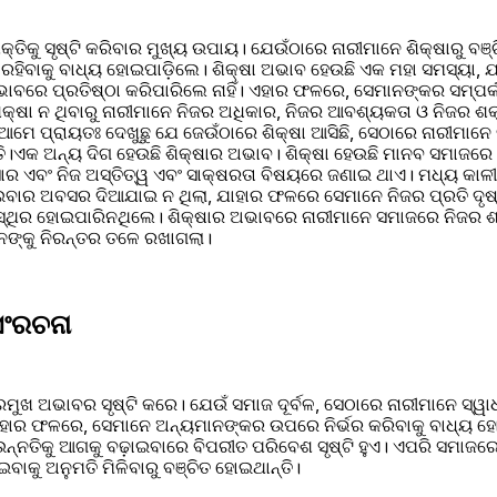
୍ତିକୁ ସୃଷ୍ଟି କରିବାର ମୁଖ୍ୟ ଉପାୟ। ଯେଉଁଠାରେ ନାରୀମାନେ ଶିକ୍ଷାରୁ ବଞ୍
ିବାକୁ ବାଧ୍ୟ ହୋଇପାଡ଼ିଲେ। ଶିକ୍ଷା ଅଭାବ ହେଉଛି ଏକ ମହା ସମସ୍ୟା, ଯାହ
ବରେ ପ୍ରତିଷ୍ଠା କରିପାରିଲେ ନାହିଁ। ଏହାର ଫଳରେ, ସେମାନଙ୍କର ସମ୍ପର୍କର
 ଶିକ୍ଷା ନ ଥିବାରୁ ନାରୀମାନେ ନିଜର ଅଧିକାର, ନିଜର ଆବଶ୍ୟକତା ଓ ନିଜର ଶ
 ଆମେ ପ୍ରାୟତଃ ଦେଖୁଛୁ ଯେ ଜେଉଁଠାରେ ଶିକ୍ଷା ଆସିଛି, ସେଠାରେ ନାରୀମାନେ
୍ତି।ଏକ ଅନ୍ୟ ଦିଗ ହେଉଛି ଶିକ୍ଷାର ଅଭାବ। ଶିକ୍ଷା ହେଉଛି ମାନବ ସମାଜରେ ଏ
ସାର ଏବଂ ନିଜ ଅସ୍ତିତ୍ୱ ଏବଂ ସାକ୍ଷରତା ବିଷୟରେ ଜଣାଇ ଥାଏ। ମଧ୍ୟ କାଳ
ପାଇବାର ଅବସର ଦିଆଯାଇ ନ ଥିଲା, ଯାହାର ଫଳରେ ସେମାନେ ନିଜର ପ୍ରତି ଦୃଷ
୍ଥିର ହୋଇପାରିନଥିଲେ। ଶିକ୍ଷାର ଅଭାବରେ ନାରୀମାନେ ସମାଜରେ ନିଜର ଶକ୍ତ
ନଙ୍କୁ ନିରନ୍ତର ତଳେ ରଖାଗଲା।
 ସଂରଚନା
ୁଖ ଅଭାବର ସୃଷ୍ଟି କରେ। ଯେଉଁ ସମାଜ ଦୂର୍ବଳ, ସେଠାରେ ନାରୀମାନେ ସ୍ୱା
 ଏହାର ଫଳରେ, ସେମାନେ ଅନ୍ୟମାନଙ୍କର ଉପରେ ନିର୍ଭର କରିବାକୁ ବାଧ୍ୟ ହୋ
୍ନତିକୁ ଆଗକୁ ବଢ଼ାଇବାରେ ବିପରୀତ ପରିବେଶ ସୃଷ୍ଟି ହୁଏ। ଏପରି ସମାଜରେ
ାଇବାକୁ ଅନୁମତି ମିଳିବାରୁ ବଞ୍ଚିତ ହୋଇଥାନ୍ତି।