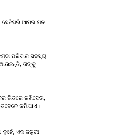
ଏ, ସେହିପରି ଆମର ମନ 
ମ୍ବା ପରିବାର ସଦସ୍ୟ 
ଉଛନ୍ତି, ତାଙ୍କୁ 
ଜର ଭିତରେ ରଖିଦେଉ, 
େତେବେଳେ କମିଯାଏ।
ୁହେଁ, ଏକ ଜରୁରୀ 