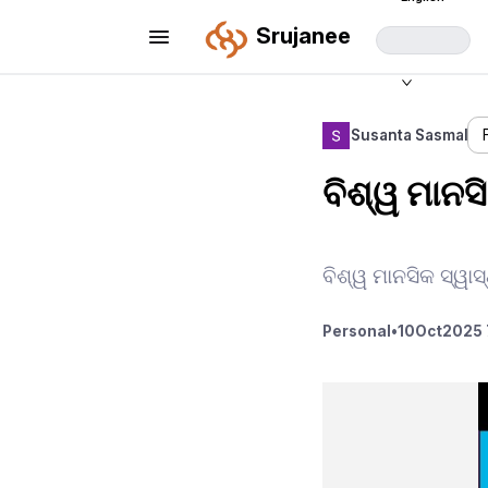
Srujanee
Susanta Sasmal
ବିଶ୍ୱ ମାନସ
ବିଶ୍ୱ ମାନସିକ ସ୍ୱାସ
Personal
•
10
Oct
2025 