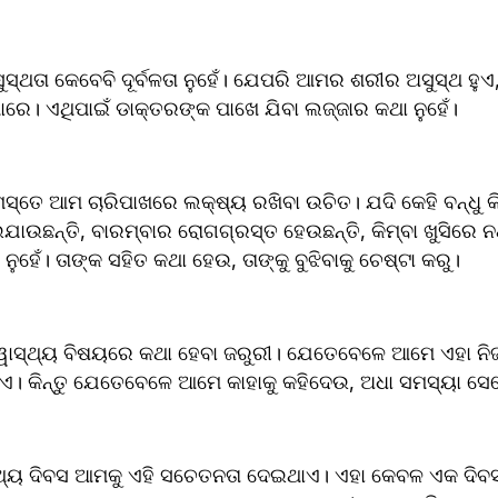
ସ୍ଥତା କେବେବି ଦୂର୍ବଳତା ନୁହେଁ। ଯେପରି ଆମର ଶରୀର ଅସୁସ୍ଥ ହୁ
ରେ। ଏଥିପାଇଁ ଡାକ୍ତରଙ୍କ ପାଖେ ଯିବା ଲଜ୍ଜାର କଥା ନୁହେଁ।
୍ତେ ଆମ ଚାରିପାଖରେ ଲକ୍ଷ୍ୟ ରଖିବା ଉଚିତ। ଯଦି କେହି ବନ୍ଧୁ କି
ଯାଉଛନ୍ତି, ବାରମ୍ବାର ରୋଗଗ୍ରସ୍ତ ହେଉଛନ୍ତି, କିମ୍ବା ଖୁସିରେ ନଥା
ୁହେଁ। ତାଙ୍କ ସହିତ କଥା ହେଉ, ତାଙ୍କୁ ବୁଝିବାକୁ ଚେଷ୍ଟା କରୁ।
୍ୱାସ୍ଥ୍ୟ ବିଷୟରେ କଥା ହେବା ଜରୁରୀ। ଯେତେବେଳେ ଆମେ ଏହା ନି
ାଏ। କିନ୍ତୁ ଯେତେବେଳେ ଆମେ କାହାକୁ କହିଦେଉ, ଅଧା ସମସ୍ୟା ସ
୍ଥ୍ୟ ଦିବସ ଆମକୁ ଏହି ସଚେତନତା ଦେଇଥାଏ। ଏହା କେବଳ ଏକ ଦିବସ ନ