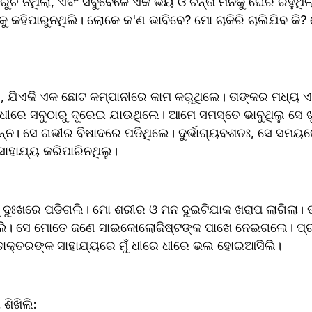
ୁଚି ନଥିଲା, ଏବଂ ସବୁବେଳେ ଏକ ଭୟ ଓ ଚିନ୍ତା ମନକୁ ଘେରି ରହୁଥିଲା।
ାହାକୁ କହିପାରୁନଥିଲି। ଲୋକେ କ'ଣ ଭାବିବେ? ମୋ ଚାକିରି ଚାଲିଯିବ କ
, ଯିଏକି ଏକ ଛୋଟ କମ୍ପାନୀରେ କାମ କରୁଥିଲେ। ତାଙ୍କର ମଧ୍ୟ ଏହ
ୀରେ ସବୁଠାରୁ ଦୂରେଇ ଯାଉଥିଲେ। ଆମେ ସମସ୍ତେ ଭାବୁଥିଲୁ ସେ ଖୁବ
 ଭିନ୍ନ। ସେ ଗଭୀର ବିଷାଦରେ ପଡିଥିଲେ। ଦୁର୍ଭାଗ୍ୟବଶତଃ, ସେ ସମୟର
ା ସାହାଯ୍ୟ କରିପାରିନଥିଲୁ।
୍ ଦୁଃଖରେ ପଡିଗଲି। ମୋ ଶରୀର ଓ ମନ ଦୁଇଟିଯାକ ଖରାପ ଲାଗିଲା। ତା
ହିଲି। ସେ ମୋତେ ଜଣେ ସାଇକୋଲୋଜିଷ୍ଟଙ୍କ ପାଖେ ନେଇଗଲେ। ପ୍
ୁ ଡାକ୍ତରଙ୍କ ସାହାଯ୍ୟରେ ମୁଁ ଧୀରେ ଧୀରେ ଭଲ ହୋଇଆସିଲି।
 ଶିଖିଲି: