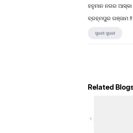
ହନୁମାନ ନଗର ଆସ୍କା 
ବ୍ରହ୍ମପୁର ଗଞ୍ଜାମ !!
ସୃଜନୀ ସୃଜନୀ
Related Blog