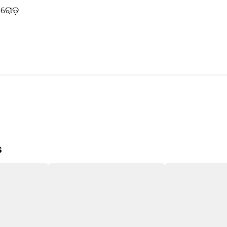
ରୋଡ଼ 
 
s