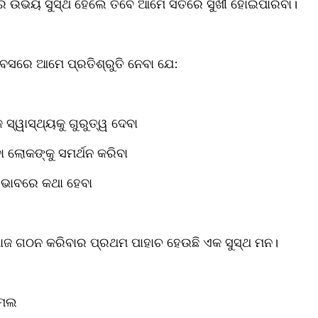
ର ଉଭୟ ସୁସ୍ଥ ହେଲେ ତବେ ଆମେ ସତରେ ସୁଖୀ ହୋଇପାରିବା।
ିବସରେ ଆମେ ପ୍ରତିଶ୍ରୁତି ନେବା ଯେ:
୍ୱାସ୍ଥ୍ୟକୁ ଗୁରୁତ୍ୱ ଦେବା
ବା ଲୋକଙ୍କୁ ସମର୍ଥନ କରିବା
 ଭାବରେ କଥା ହେବା
ାଜ ଗଠନ କରିବାର ପ୍ରଥମ ପାହାଚ ହେଉଛି ଏକ ସୁସ୍ଥ ମନ।
ସମଲ 