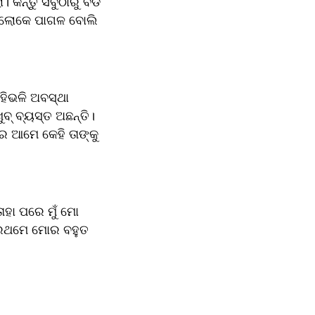
 କିନ୍ତୁ ସବୁଠାରୁ ବଡ 
ି? ଲୋକେ ପାଗଳ ବୋଲି 
ିଭଳି ଅବସ୍ଥା 
୍ ବ୍ୟସ୍ତ ଅଛନ୍ତି। 
େ ଆମେ କେହି ତାଙ୍କୁ 
ହା ପରେ ମୁଁ ମୋ 
ରଥମେ ମୋର ବହୁତ 