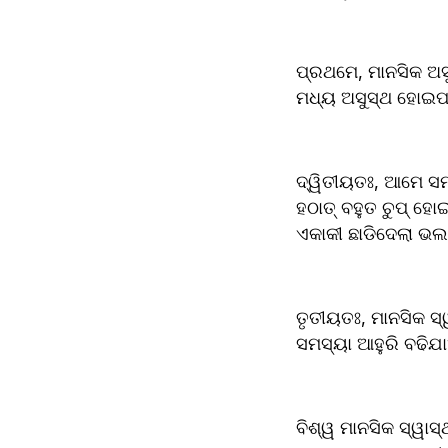
ପ୍ରଥମେ, ମାନସିକ ଅସୁ
ମଧ୍ୟ ଅସୁସ୍ଥ ହୋଇପା
ଦ୍ୱିତୀୟତଃ, ଆମେ ସମସ
ହଠାତ୍ ବହୁତ ଚୁପ୍ ହୋଇ
ଏକାକୀ ଛାଡିଦେଲା ଭଲ ନ
ତୃତୀୟତଃ, ମାନସିକ ସ
ସମସ୍ୟା ଆହୁରି ବଢିଯ
ବିଶ୍ୱ ମାନସିକ ସ୍ୱାସ