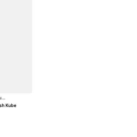
bu…
sh Kube