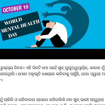
ାସ୍ଥ୍ୟ ଦିବସ। ଏହି ଦିନଟି ମୋ ପାଇଁ ଖୁବ୍ ଗୁରୁତ୍ୱପୂର୍ଣ୍ଣ, କାରଣ ମୁଁ
ୋଇଥିଲି। ମୋର ଅନୁଭୂତି ଶେୟାର କରିବାକୁ ଚାହୁଁଛି, ଯାହା ଦ୍ୱାରା 
େ।
ୁଁ ଚାକିରି ଓ ପରିବାରର ଚାପରେ ରହିଗଲିକି ମନ ଖୁବ୍ ଭାରୀ ଲାଗୁଥିଲା। 