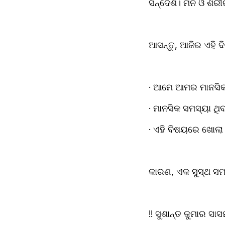
ସନ୍ଦେଶ। ମନ ଓ ଶରୀ
ଆସନ୍ତୁ, ଆଜିର ଏହି ଦ
· ଆମେ ଆମର ମାନସିକ ସ
· ମାନସିକ ସମସ୍ୟା ଥି
· ଏହି ବିଷୟରେ ଖୋଲା
କାରଣ, ଏକ ସୁସ୍ଥ ସମ
!! ସୁଶାନ୍ତ କୁମାର ସା