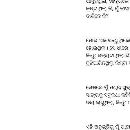
ଆସୁନଥିଲା, ଖାଦ୍ୟରେ ର
କଷ୍ଟ ଥିଲା କି, ମୁଁ କ
ଡାକିବେ କି?
ମୋର ଏକ ବନ୍ଧୁ ଥିଲେ
ହୋଇଥିଲା। ସେ ଧୀରେ ଧ
କିନ୍ତୁ ସତ୍ୟଟା ଥିଲା
ବୁଝିପାରିନଥିଲୁ କିମ୍ବ
ଶେଷରେ ମୁଁ ମଧ୍ୟ ଖୁବ
ସାଙ୍ଗକୁ ସବୁକଥା କ
ଭୟ ଲାଗୁଥିଲା, କିନ୍ତ
ଏହି ଅନୁଭୂତିରୁ ମୁଁ ଯାହା