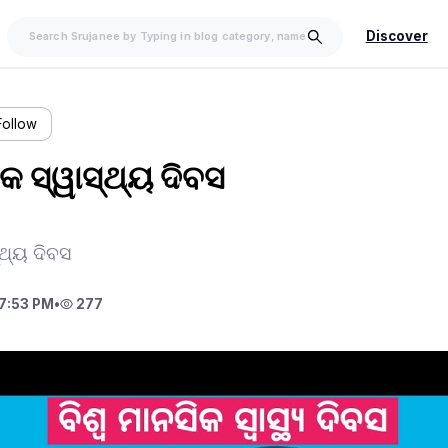
Discover
Follow
ିକ ସ୍ୱାସ୍ଥ୍ୟ ଦିବସ
୍ଥ୍ୟ ଦିବସ
7:53 PM
•
277