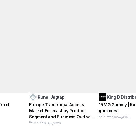
Kunal Jagtap
King B Distri
ra of
Europe Transradial Access
15 MG Gummy | Ku
Market Forecast by Product
gummies
Segment and Business Outlook
Personal
•
06
Aug
2026
2026–2033
Personal
•
06
Aug
2026