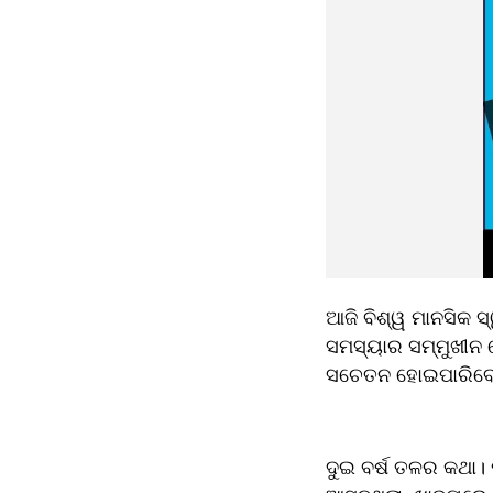
ଆଜି ବିଶ୍ୱ ମାନସିକ ସ୍ୱ
ସମସ୍ୟାର ସମ୍ମୁଖୀନ ହ
ସଚେତନ ହୋଇପାରିବ
ଦୁଇ ବର୍ଷ ତଳର କଥା। ମ