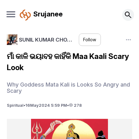
Srujanee
SUNIL KUMAR CHO…
Follow
ମାଁ କାଳି ଭୟାବହ କାହିଁକି Maa Kaali Scary
Look
Why Goddess Mata Kali is Looks So Angry and
Scary
Spiritual
•
16
May
2024 5:59 PM
•
278