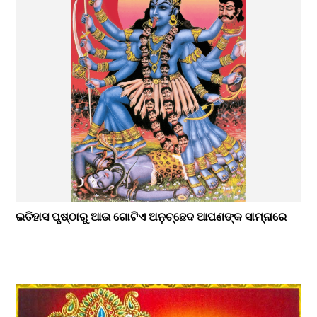
ଇତିହାସ ପୃଷ୍ଠାରୁ ଆଉ ଗୋଟିଏ ଅନୁଚ୍ଛେଦ ଆପଣଙ୍କ ସାମ୍ନାରେ