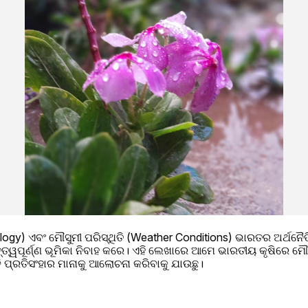
tology) ଏବଂ ମୌସୁମୀ ପରିସ୍ଥିତି (Weather Conditions) ଭାରତର ଅର୍ଥନୈତ
ୱପୂର୍ଣ୍ଣ ଭୂମିକା ନିବାହ କରେ। ଏହି ଲେଖାରେ ଆମେ ଭାରତୀୟ କୃଷିରେ ମୌସୁମ
 ପ୍ରତିସଂହାର ମାନାକୁ ଆଲୋଚନା କରିବାକୁ ଯାଉଛୁ।