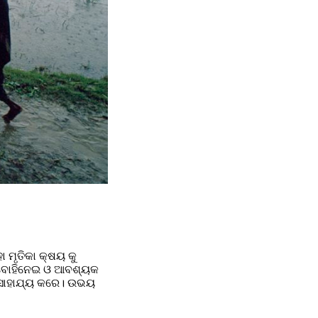
ମୃତିକା କ୍ଷୟ କୁ 
କୁ ବୋହିନେଇ ଓ ଆବଶ୍ୟକ 
େ ସାହାଯ୍ୟ କରେ। ଉଭୟ 