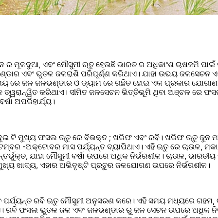
ନ ର ମୂଳଦୁଆ, ଏବଂ ମୌସୁମୀ ଋତୁ ହେଉଛି ଭାରତ ର ଅଧିକାଂଶ ଚାଷଜମି ପାଇଁ
ଭଣ୍ଡାର ଏବଂ ଭୁତଳ ଜଳରାଶି ପରିପୂର୍ଣ୍ଣ କରିଥାଏ। ଯାହା ଉଭୟ ଜଳସେଚନ ଏ
ୀ ସମୟ ରେ ଜଳ ଜଳଭଣ୍ଡାର ଓ ଡ୍ୟାମ ରେ ଗଛିତ ହୋଇ ଏକ ପ୍ରକାର ଯୋଗାଣ
ତ୍ୱରାନ୍ୱିତ କରିଥାଏ। ସୀମିତ ଜଳସେଚନ ଭିତ୍ତିଭୂମି ଥିବା ଅଞ୍ଚଳ ରେ ଫସଲ
ବର୍ଷା ଅପରିହାର୍ଯ୍ୟ।
ଦୁଇ ଟି ମୁଖ୍ୟ ଫସଲ ଋତୁ ରେ ବିଭକ୍ତ ; ଖରିଫ ଏବଂ ରବି। ଖରିଫ ଋତୁ ଜୁନ 
୍ବର -ଅକ୍ଟୋବର ମାସ ପର୍ଯ୍ୟନ୍ତ ବ୍ୟାପିଥାଏ। ଏହି ଋତୁ ରେ ଚାଉଳ, ମକା,
ର୍ଭୁକ୍ତ, ଯାହା ମୌସୁମୀ ବର୍ଷା ଉପରେ ଅଧିକ ନିର୍ଭରଶୀଳ। ଚାଉଳ, ଭାରତୀୟ
ମୁଖ୍ୟ ଖାଦ୍ୟ, ଏହାର ଅଭିବୃଷ୍ଟି ପ୍ରଚୁର ଜଳଯୋଗଣ ଉପରେ ନିର୍ଭରଶୀଳ।
ଚ ପର୍ଯ୍ୟନ୍ତ ରବି ଋତୁ ମୌସୁମୀ ଅନୁସରଣ କରେ। ଏହି ସମୟ ମଧ୍ୟରେ ଗହମ, ବ
 ରବି ଫସଲ ଭୁତଳ ଜଳ ଏବଂ ଜଳଭଣ୍ଡାର ରୁ ଜଳ ସେଚନ ଉପରେ ଅଧିକ ନିର୍