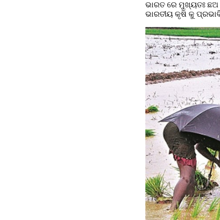
ଭାରତ ରେ ମୁଖ୍ୟତଃ ଛଅ ଟି 
ଭାରତୀୟ କୃଷି କୁ ପ୍ରଭାବ