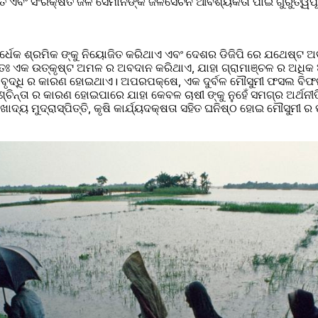
ିତ ଏବଂ ସଂରକ୍ଷିତ ଜଳ ସେମାନଙ୍କ ଜଳସେଚନ ଆବଶ୍ୟକତା ପାଇଁ ଗୁରୁତ୍ୱପୂର
ର୍ଧେକ ଶ୍ରମିକ ଙ୍କୁ ନିୟୋଜିତ କରିଥାଏ ଏବଂ ଦେଶର ଡିଜିପି ରେ ଯଥେଷ୍ଟ 
ତଃ ଏକ ଉତ୍କୃଷ୍ଟ ଅମଳ ର ଅବଦାନ କରିଥାଏ, ଯାହା ଗ୍ରାମାଞ୍ଚଳ ର ଅଧିକ 
ିବୃଦ୍ଧି ର କାରଣ ହୋଇଥାଏ। ଅପରପକ୍ଷେ, ଏକ ଦୁର୍ବଳ ମୌସୁମୀ ଫସଲ ବିଫଳତ
ୁଶ୍ଚିନ୍ତା ର କାରଣ ହୋଇପାରେ ଯାହା କେବଳ ଚାଷୀ ଙ୍କୁ ନୁହେଁ ସମଗ୍ର ଅର୍ଥନୀତ
ଃ ଖାଦ୍ୟ ମୁଦ୍ରାସ୍ପିତ୍ତି, କୃଷି କାର୍ଯ୍ୟଦକ୍ଷତା ସହିତ ଘନିଷ୍ଠ ହୋଇ ମୌସୁମୀ ର 