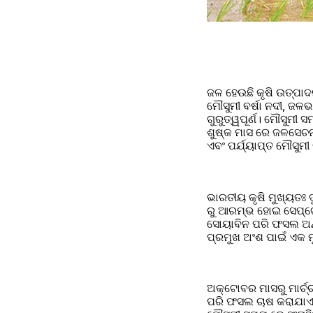
ଜଳ ହେଉଛି କୃଷି ଉତ୍ପାଦ
ମୌସୁମୀ ବର୍ଷା ନଦୀ, ଜଳ
ଗୁରୁତ୍ୱପୂର୍ଣ। ମୌସୁମ
ଶୁଷ୍କ ମାସ ରେ ଜଳସେଚନ 
ଏବଂ ପର୍ଯ୍ୟାପ୍ତ ମୌସୁମୀ 
ଭାରତୀୟ କୃଷି ମୁଖ୍ୟତଃ 
ରୁ ଆରମ୍ଭ ହୋଇ ସେପ୍ଟେମ
ସୋୟାବିନ ପରି ଫସଲ ଅନ୍ତ
ପ୍ରମୁଖ ଅଂଶ ପାଇଁ ଏକ 
ଅକ୍ଟୋବର ମାସରୁ ମାର୍ଚ୍
ପରି ଫସଲ ଚାଷ କରାଯାଏ।