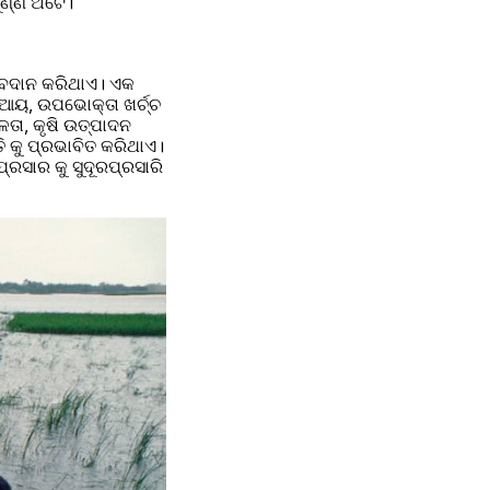
୍ଣ୍ଣ ଅଟେ।
ଅବଦାନ କରିଥାଏ। ଏକ 
ଆୟ, ଉପଭୋକ୍ତା ଖର୍ଚ୍ଚ 
ା, କୃଷି ଉତ୍ପାଦନ 
ି କୁ ପ୍ରଭାବିତ କରିଥାଏ। 
ପ୍ରସାର କୁ ସୁଦୂରପ୍ରସାରି 