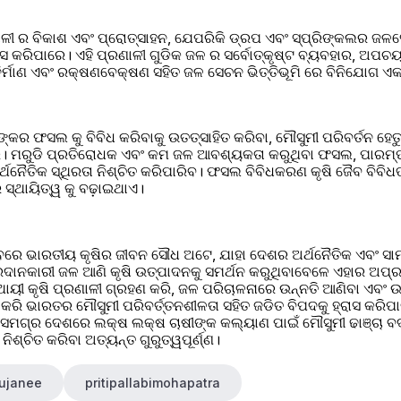
 ର ବିକାଶ ଏବଂ ପ୍ରୋତ୍ସାହନ, ଯେପରିକି ଡ୍ରପ ଏବଂ ସ୍ପ୍ରିଙ୍କଲର ଜଳସେଚ
ସ କରିପାରେ। ଏହି ପ୍ରଣାଳୀ ଗୁଡିକ ଜଳ ର ସର୍ବୋତ୍କୃଷ୍ଟ ବ୍ୟବହାର, ଅପଚୟ କ
ର୍ମାଣ ଏବଂ ରକ୍ଷଣବେକ୍ଷଣ ସହିତ ଜଳ ସେଚନ ଭିତ୍ତିଭୂମି ରେ ବିନିଯୋଗ ଏ
୍କର ଫସଲ କୁ ବିବିଧ କରିବାକୁ ଉତତ୍ସାହିତ କରିବା, ମୌସୁମୀ ପରିବର୍ତନ ହେ
 ମରୁଡି ପ୍ରତିରୋଧକ ଏବଂ କମ ଜଳ ଆବଶ୍ୟକତା କରୁଥିବା ଫସଲ, ପାରମ୍ପ
ର୍ଥନୈତିକ ସ୍ଥିରତା ନିଶ୍ଚିତ କରିପାରିବ। ଫସଲ ବିବିଧକରଣ କୃଷି ଜୈବ ବିବିଧତ
ର ସ୍ଥାୟିତ୍ୱ କୁ ବଢ଼ାଇଥାଏ।
ାବରେ ଭାରତୀୟ କୃଷିର ଜୀବନ ସୌଧ ଅଟେ, ଯାହା ଦେଶର ଅର୍ଥନୈତିକ ଏବଂ ସାମାଜ
ଦାନକାରୀ ଜଳ ଆଣି କୃଷି ଉତ୍ପାଦନକୁ ସମର୍ଥନ କରୁଥିବାବେଳେ ଏହାର ଅପ୍ରତ୍ୟା
୍ଥାୟୀ କୃଷି ପ୍ରଣାଳୀ ଗ୍ରହଣ କରି, ଜଳ ପରିଚାଳନାରେ ଉନ୍ନତି ଆଣିବା ଏବଂ ଉନ୍
ରି ଭାରତର ମୌସୁମୀ ପରିବର୍ତ୍ତନଶୀଳତା ସହିତ ଜଡିତ ବିପଦକୁ ହ୍ରାସ କରିପାରି
ଂ ସମଗ୍ର ଦେଶରେ ଲକ୍ଷ ଲକ୍ଷ ଚାଷୀଙ୍କ କଲ୍ୟାଣ ପାଇଁ ମୌସୁମୀ ଢାଞ୍ଚା ବଦଳ
ନିଶ୍ଚିତ କରିବା ଅତ୍ୟନ୍ତ ଗୁରୁତ୍ୱପୂର୍ଣ୍ଣ।
rujanee
pritipallabimohapatra