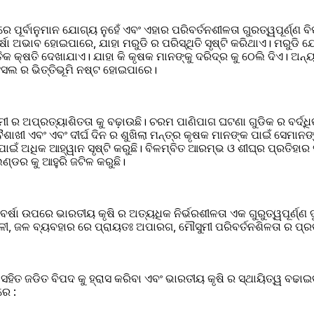
ରେ ପୂର୍ବାନୁମାନ ଯୋଗ୍ୟ ନୁହେଁ ଏବଂ ଏହାର ପରିବର୍ତନଶୀଳତା ଗୁରତ୍ୱପୂର୍ଣ୍ଣ ବିପ
ର୍ଷା ଅଭାବ ହୋଇପାରେ, ଯାହା ମରୁଡି ର ପରିସ୍ଥିତି ସୃଷ୍ଟି କରିଥାଏ। ମରୁଡ
କ କ୍ଷତି ଦେଖାଯାଏ। ଯାହା କି କୃଷକ ମାନଙ୍କୁ ଦରିଦ୍ର କୁ ଠେଲି ଦିଏ। ଅନ୍ୟ
 ଫସଲ ର ଭିତ୍ତିଭୂମି ନଷ୍ଟ ହୋଇପାରେ।
ୀ ର ଅପ୍ରତ୍ୟାଶିତତା କୁ ବଢ଼ାଉଛି। ଚରମ ପାଣିପାଗ ଘଟଣା ଗୁଡିକ ର ବର୍ଦ୍ଧିତ
ଶାଖୀ ଏବଂ ଏବଂ ଦୀର୍ଘ ଦିନ ର ଶୁଖିଲା ମନ୍ତ୍ର କୃଷକ ମାନଙ୍କ ପାଇଁ ସେମାନଙ୍
ଇଁ ଅଧିକ ଆହ୍ୱାନ ସୃଷ୍ଟି କରୁଛି। ବିଳମ୍ବିତ ଆରମ୍ଭ ଓ ଶୀଘ୍ର ପ୍ରତିହାର ସହି
େଣ୍ଡର କୁ ଆହୁରି ଜଟିଳ କରୁଛି।
ଷା ଉପରେ ଭାରତୀୟ କୃଷି ର ଅତ୍ୟଧିକ ନିର୍ଭରଶୀଳତା ଏକ ଗୁରୁତ୍ୱପୂର୍ଣ୍ଣ ଦୁର୍
ଳୀ, ଜଳ ବ୍ୟବହାର ରେ ପ୍ରାୟତଃ ଅପାରଗ, ମୌସୁମୀ ପରିବର୍ତନଶିଳତା ର ପ୍ର
 ସହିତ ଜଡିତ ବିପଦ କୁ ହ୍ରାସ କରିବା ଏବଂ ଭାରତୀୟ କୃଷି ର ସ୍ଥାୟିତ୍ୱ ବଢ
େ :