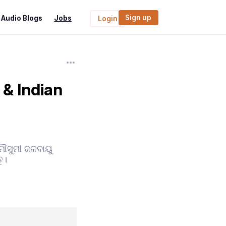
Sign up
Audio Blogs
Jobs
Login
 & Indian
ମୌସୁମୀ ଜଳବାୟୁ
ୁ।