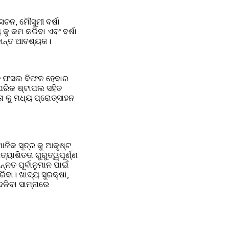
ନ, ମୌସୁମୀ ବର୍ଷା 
ୁ କମ କରିବା ଏବଂ ବର୍ଷା 
କାନ୍ତ ଆବଶ୍ୟକ।
ତୁ ଫସଲ ବିଫଳ ହେବାର 
ରିକ ଷ୍ଟାପଲ ସହିତ 
ା କୁ ମଧ୍ୟ ପ୍ରୋତ୍ସାହନ 
ିକ ସୂତ୍ର କୁ ଆକୃଷ୍ଟ 
ଶିତତା ଗୁରୁତ୍ୱପୂର୍ଣ୍ଣ 
ନତ ପୂର୍ବାନୁମାନ ପାଇଁ 
ବା। ଖାଦ୍ୟ ସୁରକ୍ଷା, 
ିବା ସାମ୍ନାରେ 