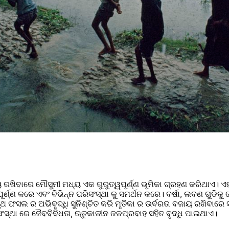
ଖିବାରେ ମୌସୁମୀ ମଧ୍ୟ ଏକ ଗୁରୁତ୍ୱପୂର୍ଣ୍ଣ ଭୂମିକା ଗ୍ରହଣ କରିଥାଏ। ଏହା 
ର୍ଣ୍ଣ କରେ ଏବଂ ବିଭିନ୍ନ ପରିସଂସ୍ଥା କୁ ସମର୍ଥନ କରେ। ବର୍ଷା, ଲବଣ ଗୁଡି
ଥ ଫସଲ ର ଅଭିବୃଦ୍ଧି ସୁନିଶ୍ଚିତ କରି ମୃତିକା ର ଉର୍ବରତା ବଜାୟ ରଖିବାର
ିସଂସ୍ଥା ରେ ଜୈବବିବିଧତା, ଋତୁକାଳୀନ ଜଳପ୍ରବାହ ସହିତ ବୃଦ୍ଧି ପାଇଥାଏ।