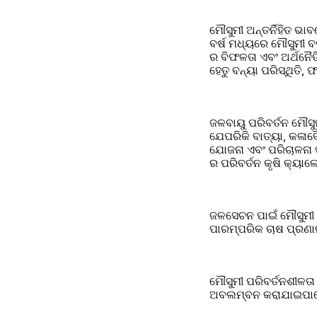
ମୌସୁମୀ ଅନ୍ତର୍ନିହିତ ଭାବ
ବର୍ଷ ମଧ୍ୟରେ ମୌସୁମୀ ବ
ର ବିଫଳତା ଏବଂ ଅର୍ଥନୈତି
ହେତୁ ବନ୍ୟା ପରିସ୍ଥିତି,
ଜଳବାୟୁ ପରିବର୍ତନ ମୌସୁମ
ଯେପରିକି ବାତ୍ୟା, କଳାବୈ
ଯୋଜନା ଏବଂ ପରିଚାଳନା ପା
ର ପରିବର୍ତନ କୃଷି କ୍ୟାଲ
ଜଳସେଚନ ପାଇଁ ମୌସୁମୀ ବର୍
ପାରମ୍ପରିକ ଚାଷ ପ୍ରଣା
ମୌସୁମୀ ପରିବର୍ତନଶୀଳତା
ଅବଲମ୍ବନ କରାଯାଇପାର