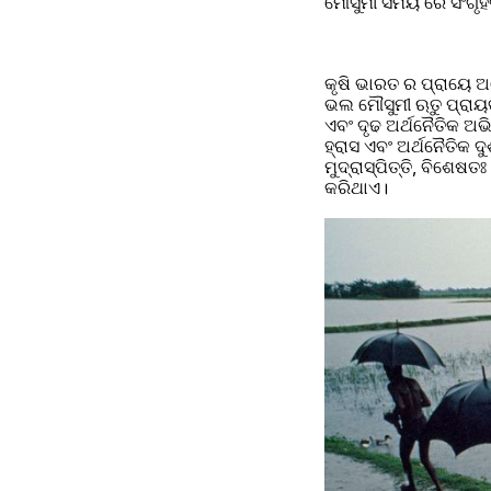
ମୌସୁମୀ ସମୟ ରେ ସଂଗୃହ
କୃଷି ଭାରତ ର ପ୍ରାୟେ ଅ
ଭଲ ମୌସୁମୀ ଋତୁ ପ୍ରାୟ
ଏବଂ ଦୃଢ ଅର୍ଥନୈତିକ ଅଭ
ହ୍ରାସ ଏବଂ ଅର୍ଥନୈତିକ ଦ
ମୁଦ୍ରାସ୍ପିତ୍ତି, ବିଶେଷତ
କରିଥାଏ।