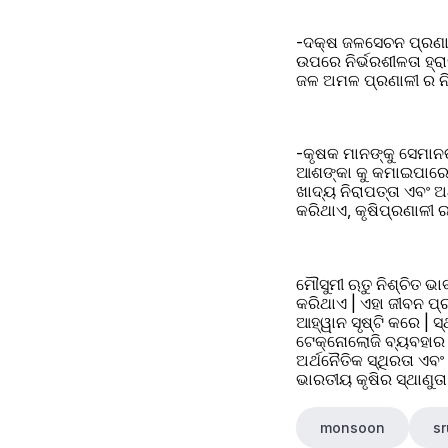
-ଦକ୍ଷ ଜଳସେଚନ ପ୍ରଣାଳୀ
ଉପରେ ନିର୍ଭରଶୀଳତା ହ୍ରା
ଜଳ ଅମଳ ପ୍ରଣାଳୀ ର ନି
-କୃଷକ ମାନଙ୍କୁ ସେମାନଙ
ଆଶଙ୍କା କୁ କମାଇପାରେ।
ଖାଦ୍ୟ ନିରାପତ୍ତା ଏବଂ ଅ
କରିଥାଏ, କୃଷିପ୍ରଣାଳୀ 
ମୌସୁମୀ ଋତୁ ନିଶ୍ଚିତ ଭ
କରିଥାଏ | ଏହା ଜୀବନ ପ୍ର
ଆହ୍ୱାନ ସୃଷ୍ଟି କରେ | ସ
ଟେକ୍ନୋଲୋଜି ବ୍ୟବହାର କ
ଅର୍ଥନୈତିକ ସ୍ଥିରତା ଏବ
ଭାରତୀୟ କୃଷିର ସ୍ଥାଣୁତା 
monsoon
s