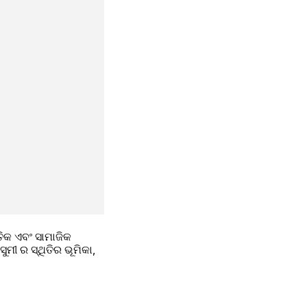
ିକ ଏବଂ ସାମାଜିକ 
ୀ ର ସ୍ଥିତିର ଭୂମିକା, 