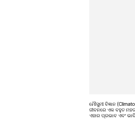
ମୌସୁମୀ ବିଜ୍ଞାନ (Clima
ଜୀବନରେ ଏକ ବହୁତ ମହତ୍ତ୍
ଏହାର ପ୍ରଭାବ ଏବଂ ଭାବି