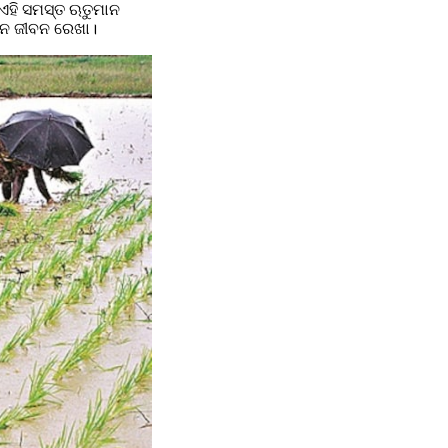
 ଏହି ସମସ୍ତ ଋତୁମାନ 
ଧାନ ଜୀବନ ରେଖା।