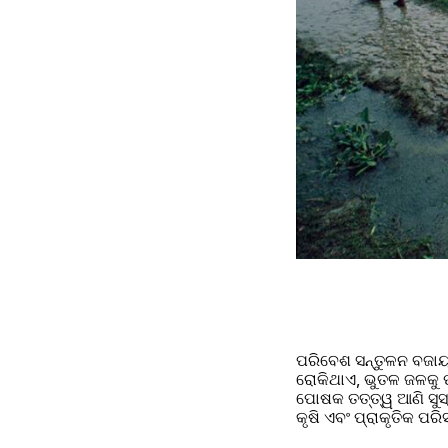
ପରିବେଶ ସନ୍ତୁଳନ ବଜାୟ ର
ରୋକିଥାଏ, ଭୁତଳ ଜଳକୁ ପୂ
ପୋଷକ ତତ୍ତ୍ୱ ଆଣି ସୁସ୍
କୃଷି ଏବଂ ପ୍ରାକୃତିକ ପର