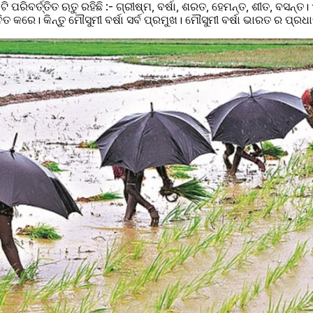
ପରିବର୍ତ୍ତିତ ଋତୁ ରହିଛି :- ଗ୍ରୀଷ୍ମ, ବର୍ଷା, ଶରତ, ହେମନ୍ତ, ଶୀତ, ବସନ୍ତ।
ିତ କରେ। କିନ୍ତୁ ମୌସୁମୀ ବର୍ଷା ସର୍ବ ପ୍ରମୁଖ। ମୌସୁମୀ ବର୍ଷା ଭାରତ ର ପ୍ର