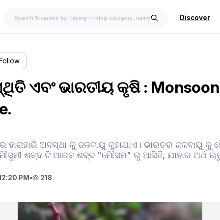
Discover
Follow
୍ଥିତି ଏବଂ ଭାରତୀୟ କୃଷି : Monsoon
e.
ଗ ର ହାରାହାରି ଅବସ୍ଥା କୁ ଜଳବାୟୁ କୁହାଯାଏ। ଭାରତର ଜଳବାୟୁ କୁ 
ୌସୁମୀ ଶବ୍ଦ ଟି ଆରବ ଶବ୍ଦ "ମୌସମ" ରୁ ଆସିଛି, ଯାହାର ଅର୍ଥ ଋତ
12:20 PM
•
218