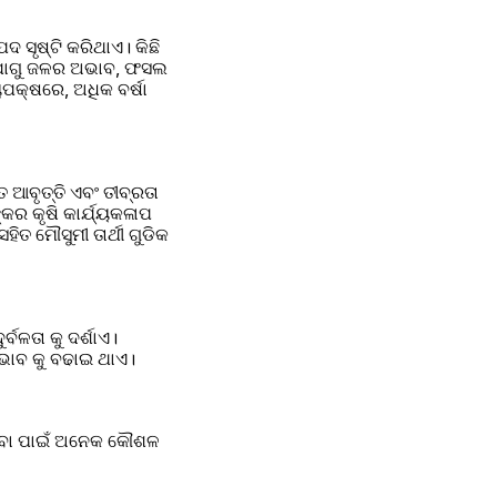
ଦ ସୃଷ୍ଟି କରିଥାଏ। କିଛି 
ି ଯୋଗୁ ଜଳର ଅଭାବ, ଫସଲ 
ପକ୍ଷରେ, ଅଧିକ ବର୍ଷା 
 ଆବୃତ୍ତି ଏବଂ ତୀବ୍ରତା 
କର କୃଷି କାର୍ଯ୍ୟକଳାପ 
ତ ମୌସୁମୀ ତାର୍ଥୀ ଗୁଡିକ 
ବଳତା କୁ ଦର୍ଶାଏ। 
ଭାବ କୁ ବଢାଇ ଥାଏ।
ାଇବା ପାଇଁ ଅନେକ କୌଶଳ 