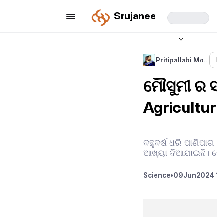
Srujanee
Pritipallabi Mo…
ମୌସୁମୀ ର ସ
Agricultur
ବହୁବର୍ଷ ଧରି ପାଣିପା
ଆଖ୍ୟା ଦିଆଯାଇଛି। ମ
Science
•
09
Jun
2024 