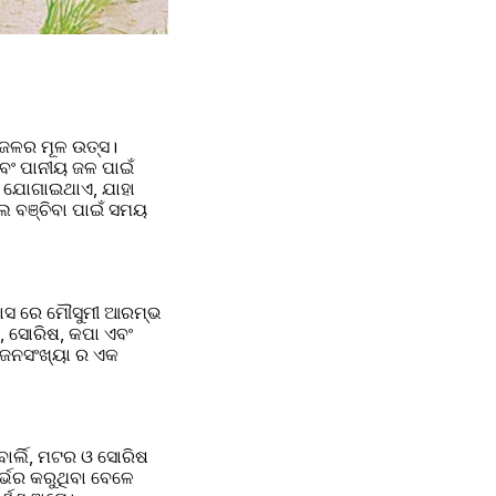
 ଜଳର ମୂଳ ଉତ୍ସ। 
ବଂ ପାନୀୟ ଜଳ ପାଇଁ 
 ଯୋଗାଇଥାଏ, ଯାହା 
 ବଞ୍ଚିବା ପାଇଁ ସମୟ 
ମାସ ରେ ମୌସୁମୀ ଆରମ୍ଭ 
 ସୋରିଷ, କପା ଏବଂ 
 ଜନସଂଖ୍ୟା ର ଏକ 
ାର୍ଲି, ମଟର ଓ ସୋରିଷ 
ଭର କରୁଥିବା ବେଳେ 