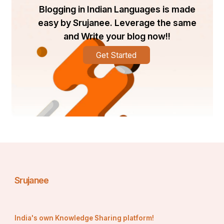
ଲିଳାମୟୀ ଦାଶ 
Blogging in Indian Languages is made
easy by Srujanee. Leverage the same
ଧନିଆପଡା
and Write your blog now!!
 କେନ୍ଦ୍ରାପଡ଼ା 
Get Started
ମୋ ୮୯୨୬୨୭୮୦୬୦
Srujanee
India's own Knowledge Sharing platform!