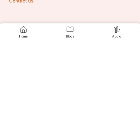
Contact us
Srujanee
Home
Blogs
Audio
Discover
For Readers
For Writers
Editor