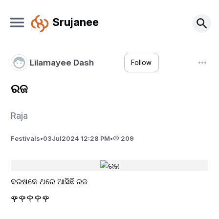
Srujanee
Lilamayee Dash
Follow
ରଜ
Raja
Festivals
•
03
Jul
2024 12:28 PM
•
209
ବରଷକେ ଥରେ ଆସିଛି ରଜ 
🌹🌹🌹🌹🌹