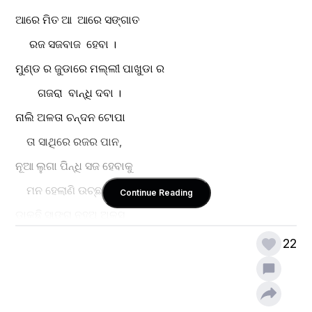
ଆରେ ମିତ ଆ  ଆରେ ସଙ୍ଗାତ 
     ରଜ ସଜବାଜ  ହେବା ।
ମୁଣ୍ଡ ର ଜୁଡାରେ ମଲ୍ଲୀ ପାଖୁଡା ର
        ଗଜରା  ବାନ୍ଧି ଦବା ।
ନାଲି ଅଳତା ଚନ୍ଦନ ଟୋପା 
    ତା ସାଥିରେ ରଜର ପାନ, 
ନୂଆ ଲୁଗା ପିନ୍ଧି ସଜ ହେବାକୁ 
    ମନ ହେଲାଣି ଉଚ୍ଛନ୍ନ ।
Continue Reading
ଡାକୁଛି ସାଙ୍ଗ ନହୁଅ ଅଳସ 
     ଦୋଳି ଝୁଲା ସରିଲାଣି, 
22
କାହିଁକି ବିଳମ୍ବ କଣ ବାକି ଅଛି 
      ସାଙ୍ଗ ସାଥି ମେଳ ହେଲେଣି ।