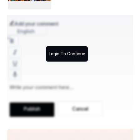
    ବାସନା ମହକିଲାଣି,
ନୂଆ ବୋଉ ଆମ ଚକୁଳି ଧରି,
Add your comment
     କେତେ ଥର ଡାକିଲାଣି।
English
ଆଈ ର ପାନ ଡାଲା ହୋଇଲା ଖୋଲା,
      କେତେ ରଙ୍ଗର ମସଲା।
Login To Continue
ଗୁଆ,ଲବଙ୍ଗ, ମଧୁରୀ ବାସନା,
     ଚାରିଆଡେ ମହକିଲା ।
ଆସ ରେ ମିତ ଆସ ସଙ୍ଗାତ, 
    ରଜ ଆସି ପହଞ୍ଚିଲା ।
ମିଠା ମିଠା ରଜ ପାନର ପସରା, 
Publish
Cancel
    ଆଈ ଆଣି ଖୋଲି ଦେଲା ।