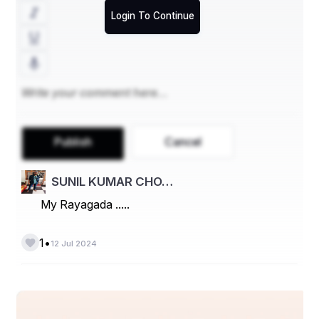
Login To Continue
ଜଙ୍ଗଲ ଭିତରେ ସବୁଜିମା କ୍ଷେତ
କ୍ଷେତ ଭିତରେ ଆମ ରାଜ୍ୟର ଭବିଷ୍ୟତ ।।
ଆଦିବାସୀ ମାନେ ଆମର ଆକର୍ଷଣ
ଜୀବିତ ସଂସ୍କୃତିର ସେମାନେ କାରଣ।।
Publish
Cancel
ବଂଶଧାରା ନାଗାବଳୀ ପରି କେତେ ନଦୀ
SUNIL KUMAR CHO…
My Rayagada .....
ଏଠାରେ ଲୁଚିଛି ଭାରତର ପ୍ରତିଛବି ।।
•
1
12 Jul 2024
ଆହୁରି ଅଧିକ କେତେ ଦେଖାଇବି ତୋତେ
ଆସିବି ବୋଲି ପ୍ରତିଶୃତି ଦେଲେ ମୋତେ ।।