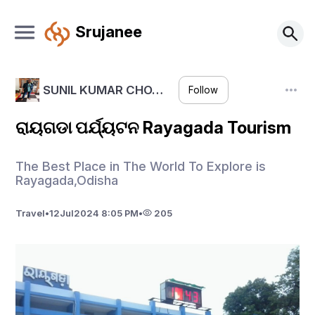
Srujanee
SUNIL KUMAR CHO…
Follow
ରାୟଗଡା ପର୍ଯ୍ୟଟନ Rayagada Tourism
The Best Place in The World To Explore is
Rayagada,Odisha
Travel
•
12
Jul
2024 8:05 PM
•
205