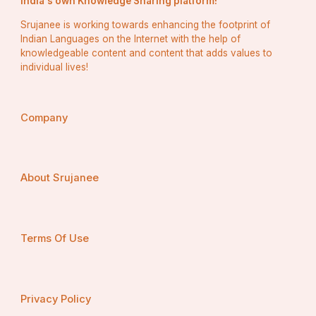
India's own Knowledge Sharing platform!
Srujanee is working towards enhancing the footprint of
ଧାର୍ମିକ ପର୍ଯ୍ୟଟନ ସ୍ଥଳୀର ଗନ୍ତାଘର ହେଉଛି ଆମର ଜିଲ୍ଲା ଏଠାରେ 
Indian Languages on the Internet with the help of
ପ୍ରତି ୫-୧୦ କିଲୋମିଟର ରେ ଗୋଟିଏ ମନ୍ଦିର ରହିଛି। କିଛି 
knowledgeable content and content that adds values to
ସୁପ୍ରସିଦ୍ଧ ଧାର୍ମିକ ସ୍ଥଳ ହେଉଛି।
individual lives!
ମଝିଘରିଆଣୀ ମନ୍ଦିର
Company
About Srujanee
Terms Of Use
Privacy Policy