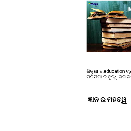
ଶିକ୍ଷା ଵାeducation ବ୍
ପରିସୀମା ର ବୃଦ୍ଧି ଘଟ
 ଜ୍ଞାନ ର ମହତ୍ୱ