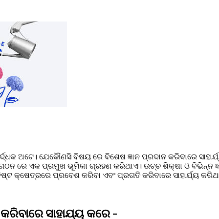
ନ ବର୍ଦ୍ଧକ ଅଟେ। ଯେକୌଣସି ବିଷୟ ରେ ବିଶେଷ ଜ୍ଞାନ ପ୍ରଦାନ କରିବାରେ ସାହାର
ଠନ ରେ ଏକ ପ୍ରମୁଖ ଭୂମିକା ଗ୍ରହଣ କରିଥାଏ। ଉଚ୍ଚ ଶିକ୍ଷା ଓ ବିଭିନ୍ନ ଜ୍
୍ଦ୍ଦିଷ୍ଟ କ୍ଷେତ୍ରରେ ପ୍ରବେଶ କରିବା ଏବଂ ପ୍ରଗତି କରିବାରେ ସାହାର୍ଯ୍ୟ କରିଥ
କରିବାରେ ସାହାଯ୍ୟ କରେ 
-