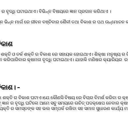
ାନ ର ବୃଦ୍ଧି ଘଟାଇଥାଏ। ବିଭିନ୍ନ ବିଷୟରେ ଜ୍ଞାନ ପ୍ରଦାନ କରିଥାଏ ।
୍ନ ଭିନ୍ନ ମାର୍ଗ ରେ ଜୀବନ ବଞ୍ଚିବାର ଶୈଳୀ ତଥା ବିକାଶ ର ପଥ ଉନ୍ମୋଚନ 
ିକାଶ 
ର ଶକ୍ତି ଓ ତର୍କ ଶକ୍ତି ର ବିକାଶ ରେ ସହାୟକ ହୋଇଥାଏ। ଶିକ୍ଷା ମନୁଷ୍ୟ ର ଚିନ
 କରିପାରିବାର କ୍ଷମତା ବୃଦ୍ଧି ଘଟାଇଥାଏ। ଯାହାକି ମଣିଷର କ୍ୟାରିୟର  ର 
ବିକାଶ। -
୍ଥାତ୍ ଜ୍ଞାନ ର ବୃଦ୍ଧି ଘଟିଲେ ଆମେ ସବୁ ସମୟରେ ଉଚିତ୍ ପଦକ୍ଷେପ ନେବାର କ୍ଷ
୍ୟକ୍ତି ର ସମସ୍ତଙ୍କ ସହ ଭଲ ସମ୍ପର୍କ ରଖିବା ସହ ସମାଜ ସୁଧାରଣ କାର୍ଯ୍ୟ 