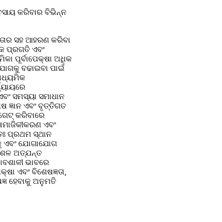
ସାୟ କରିବାର ବିଭିନ୍ନ 
ଳତାର ସହ ଆହରଣ କରିବା 
କ ପ୍ରଗତି ଏବଂ 
କା ପୂର୍ବାପେକ୍ଷା ଅଧିକ 
ଯୋଗକୁ ବଢାଇବା ପାଇଁ 
ାଧ୍ୟମିକ 
ଯ୍ୟାୟରେ 
ଏବଂ ସମସ୍ୟା ସମାଧାନ 
ଗେଟ୍ କରିବାରେ 
ସାମାଜିକୀକରଣ ଏବଂ 
ତଃ ପ୍ରଥମ ସ୍ଥାନ 
କୁ ଏବଂ ଯୋଗାଯୋଗ 
ୌଶଳ ଅତ୍ଯନ୍ତ 
ଭାବଶାଳୀ ଭାବରେ 
ଷା ଏବଂ ବିଶେଷଜ୍ଞତା, 
ଞ ହେବାକୁ ଅନୁମତି 