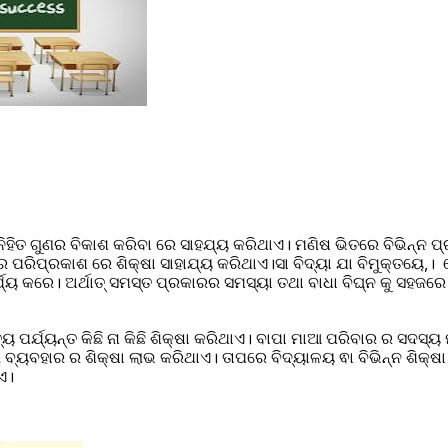
ିହିତ ଗୁଣର ବିକାଶ କରିବା ରେ ସାହଯ୍ୟ କରିଥାଏ। ମଣିଷ ଭିତରେ ବିଭିନ୍ନ ପ୍
କାଶ ରେ ଶିକ୍ଷା ସାହାଯ୍ୟ କରିଥାଏ।ସା ବିଦ୍ୟା ଯା ବିମୁକ୍ତୟେ,‌।  ସେହିଁ ବିଦ୍ୟା ଯାହା ମୁକ୍ତି 
୍ଯ୍ୟ କରେ। ଅର୍ଥାତ୍ ସମସ୍ତ ପ୍ରକାରର ସମସ୍ୟା ତଥା ବାଧା ବିଘ୍ନ କୁ ସହଜରେ
ୟୁ ପର୍ଯ୍ୟନ୍ତ କିଛି ନା କିଛି ଶିକ୍ଷା କରିଥାଏ। ବାପା ମାଆ ପରିବାର ର ସଦସ୍ୟ 
ାର ବ୍ୟବହାର ର ଶିକ୍ଷା ଲାଭ କରିଥାଏ। ତାପରେ ବିଦ୍ୟାଳୟ ଵା ବିଭିନ୍ନ ଶିକ୍ଷା
ଏ।