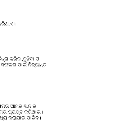
କରିଥାଏ।
୍ତା କରିବା,ବୁଝିବା ଓ 
ସଫଳତା ପାଇଁ ନିତ୍ୟାନ୍ତ 
ମତା ପ୍ରାପ୍ତ କରିଥାଉ। 
ମଧ୍ୟ କରାଯାଇ ପାରିବ।