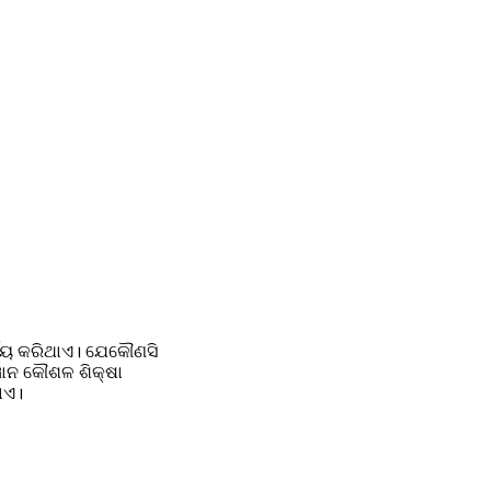
୍ଯ୍ୟ କରିଥାଏ। ଯେକୌଣସି 
ଞାନ କୌଶଳ ଶିକ୍ଷା 
ାଏ।