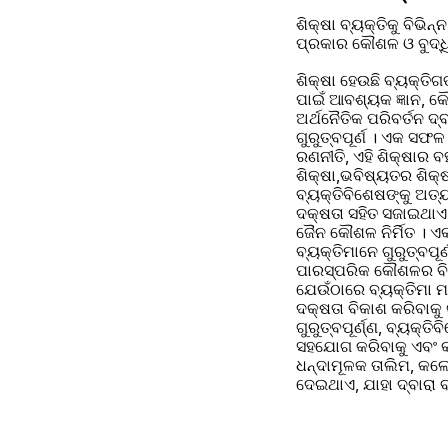
ଶିକ୍ଷା ବ୍ୟକ୍ତିକୁ ବିଭି
ପ୍ରକାର କୌଶଳ ଓ ବୁଦ୍ଧ
ଶିକ୍ଷା ହେଉଛି ବ୍ୟକ୍ତି
ପାଇଁ ଆବଶ୍ୟକ ଜ୍ଞାନ, କ
ଅର୍ଥନୈତିକ ପରିବର୍ତନ ଦ୍
ଗୁରୁତ୍ବପୂର୍ଣ । ଏକ ସଫ
ରଣନୀତି, ଏହି ଶିକ୍ଷାର ବ
ଶିକ୍ଷା,ଭବିଷ୍ୟତର ଶିକ୍ଷ
ବ୍ୟକ୍ତିବିଶେଷଙ୍କୁ ଅତ୍
ଦକ୍ଷତା ସ‌ହିତ ସଜାଇଥାଏ । ଏହି ଭିତ୍ତିପ୍ରସ୍ତରୀୟ ଜୈନ କୌଶଳ ଗଠନ କରେ ଯେଉଁଥିରେ ଅଧିକ ବିଶେଷ ଜ୍ଞାନ ଏବଂ ବୃତ୍ତିଗତ 
ଜୈନ କୌଶଳ ନିର୍ମିତ । ଏକ
ବ୍ୟକ୍ତିମାନେ ଗୁରୁତ୍ବପୂ
ପାରସ୍ପରିକ କୌଶଳର ବିକା
ଯେଉଁଠାରେ ବ୍ୟକ୍ତିମା 
ଦକ୍ଷତା ବିକାଶ କରିବାକୁ 
ଗୁରୁତ୍ବପୂର୍ଣ୍ଣ, ବ୍ୟକ
ସହଯୋଗ କରିବାକୁ ଏବଂ କର
ଧନ୍ଦାମୂଳକ ତାଲିମ, କଲେ
ଦେଇଥାଏ, ଯାହା ଦ୍ବାରା ବ