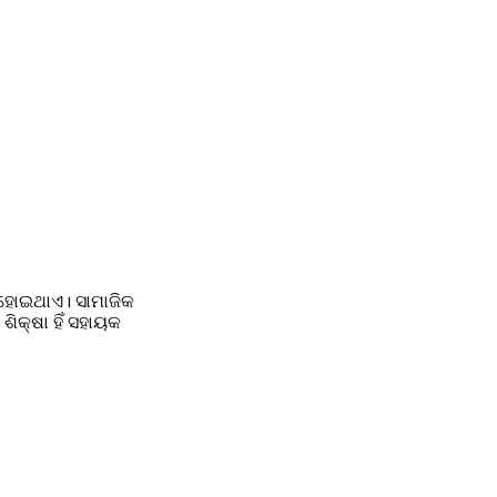
ହୋଇଥାଏ। ସାମାଜିକ 
ିକ୍ଷା ହିଁ ସହାୟକ 