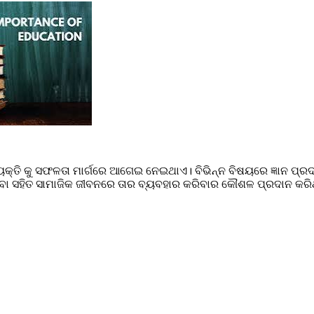
ୟକ୍ତି କୁ ସଫଳତା ମାର୍ଗରେ ଆଗେଇ ନେଇଥାଏ। ବିଭିନ୍ନ ବିଷୟରେ ଜ୍ଞାନ ପ୍ରଦା
ାଇବା ସହିତ ସାମାଜିକ ଜୀବନରେ ତାର ବ୍ୟବହାର କରିବାର କୌଶଳ ପ୍ରଦାନ କରି