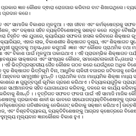
ନ୍ନ ପ୍ରକାର ଜ୍ଞାନ କୌଶଳ ଦ୍ଵାରା ରୋଜଗାର କରିବାର ବାଟ ଶିଖାଇଥିଲେ। ବ୍ୟବ
ି ପ୍ରଦାନ କରେ।
ଗତ ଏବଂ ସାମାଜିକ ବିକାଶର ମୂଳଦୁଆ । ଏହା ଜୀବନ ଏବଂ କର୍ମକ୍ଷେତ୍ରକୁ ସଫ
ୌଶଳ, ଏବଂ ଦକ୍ଷତା ସହିତ ବ୍ୟକ୍ତିବିଶେଷଙ୍କୁ ସଶକ୍ତ କରେ ।ଦ୍ରୁତ ବୈଷୟି
ବାରା ଚିହ୍ନିତ ଏକ ଯୁଗରେ, କ୍ୟାରିୟର ସଫଳତା ହାସଲ କରିବାରେ ଶିକ୍ଷାର ଭୂମି
ଳ କ୍ୟାରିୟର, ଏହାର ଲାଭ, ବିକାଶଶୀଳ ଶିକ୍ଷାଗତ ଦୃଶ୍ୟ, ଏବଂ ଶିକ୍ଷାଗତ ସୁ
ହୁମୁଖୀ ଗୁରୁତ୍ବକୁ ଅନୁସନ୍ଧାନ କରୁଅଛି ।ଜ୍ଞାନ ଏବଂ କୌଶଳ ପ୍ରାଥମିକ ତଥା ମ
ା ଏବଂ ବିକାଶ ପାଇଁ ମୂଳଦୁଆ ପକାଇଥାଏ । ଏହି ପ୍ରାରମ୍ଭିକ ଶିକ୍ଷାଗତ ପର୍
ୟାବଶ୍ୟକ ସାକ୍ଷରତା ଏବଂ ସାଂଖ୍ୟକ କୌଶଳ, ସମାଲୋଚନାକାରୀ ଚିନ୍ତାଧାରା 
 ଦୃଢ ଶିକ୍ଷାଗତ ଭିତ୍ତିଭୂମି ବିନା, ଆଧୁନିକ ଚାକିରୀ ବଜାରର ଜଟିଳତାକୁ ନେଭି
ର୍ଣ ଆହ୍ବନର ସମ୍ମୁଖୀନ ହୁଅନ୍ତି । ପ୍ରାଥମିକ ତଥା ମାଧ୍ୟମିକ ଶିକ୍ଷା ମଧ୍ୟ 
ଶରେ ด ଗୁରୁତ୍ବପୂର୍ଣ ଭୂମିକା ଗ୍ରହଣ କରିଥାଏ । ବିଦ୍ୟାଳୟଗୁଡ଼ିକ ପ୍ରାୟ
ମାନେ ସାଥୀମାନଙ୍କ ସହିତ ଯୋଗାଯୋଗ କରିବାକୁ, ଦଳରେ କା କାର୍ଯ୍ୟ କରିବା
କରିବାକୁ ଶିଖନ୍ତି । । ବୃତ୍ତିଗତ ସଫଳତ ଫଳତା ପାଇଁ ଏହି ସାମାଜି ମାଜିକ କ
୍ତିବିଶେଷଙ୍କୁ ପ୍ରଭାବଶା ଶାଳୀ ଭା ଭାବରେ ସହଯୋଗବ୍ୟକ୍ତିବିଶେଷଙ୍କୁ ପ୍ର
୍ମକ୍ଷେତ୍ରର ଗତିଶୀଳତାକୁ ନେଭିଗେଟ୍ କରିବାକୁ ସକ୍ଷମ କରିଥାଏ | ଉଚ୍ଚଶିକ୍
ଜ, ଏବଂ ବିଶ୍ବବିଦ୍ୟାଳୟ, ବ୍ୟକ୍ତିବିଶେଷଙ୍କୁ ଆଗ୍ରହ କ୍ଷେତ୍ରରେ ବିଶେଷଜ୍
ହୁମୂଲ୍ୟ ମୂଲ୍ୟବାନ ଜ୍ଞାନକୌଶଳ ବିକାଶ ହୁଏ ।