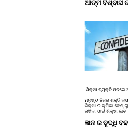
ଆତ୍ମ ବିଶ୍ବାସ ଉ
 ଶିକ୍ଷା ବ୍ୟକ୍ତି ମନରେ
ମନୁଷ୍ୟ ନିଜର ଶକ୍ତି କ୍ଷମ
ଶିକ୍ଷା ର ଭୂମିକା ବେଶ୍ 
ରଖିବା ପାଇଁ ଶିକ୍ଷା ଲା
ଜ୍ଞାନ ର ବୃଦ୍ଧି 