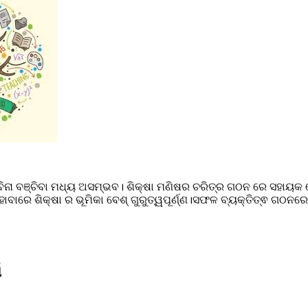
ବିନା ବଞ୍ଚିବା ମଧ୍ୟ ଅସମ୍ଭବ। ଶିକ୍ଷା ମଣିଷର ଚରିତ୍ର ଗଠନ ରେ ସହାୟକ 
ୋବାରେ ଶିକ୍ଷା ର ଭୂମିକା ବେଶ୍ ଗୁରୁତ୍ୱପୂର୍ଣ୍ଣ।ସଫଳ ବ୍ୟକ୍ତିତ୍ଵ ଗଠନରେ ଶ
 