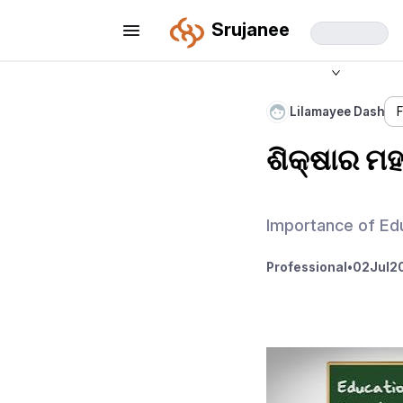
Srujanee
Lilamayee Dash
ଶିକ୍ଷାର ମହ
Importance of Edu
Professional
•
02
Jul
2