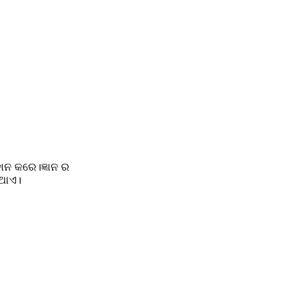
ନ କରେ।ଜ୍ଞାନ ର 
ଥାଏ।