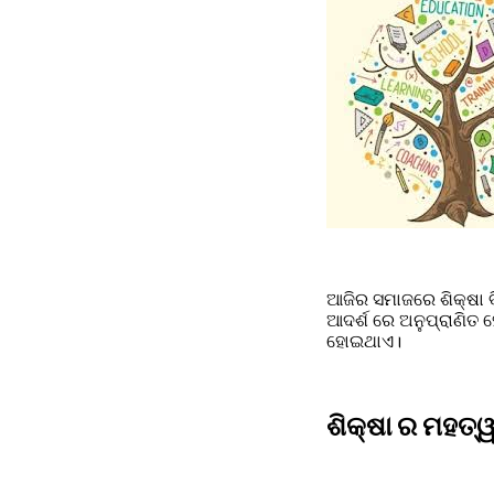
ଆଜିର ସମାଜରେ ଶିକ୍ଷା 
ଆଦର୍ଶ ରେ ଅନୁପ୍ରାଣିତ ହ
ହୋଇଥାଏ।
ଶିକ୍ଷା ର ମହତ୍ୱ