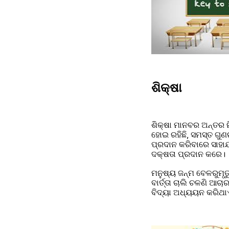
ଶିକ୍ଷା
ଶିକ୍ଷା ମାନବର ଅନ୍ତର ନ
ହୋଇ ରହିଛି, ସମସ୍ତ ଗୁଣର ପରିପ୍ର
ପ୍ରଦାନ କରିବାରେ ସାହାର
ଦକ୍ଷତା ପ୍ରଦାନ କରେ।
ମନୁଷ୍ୟ ଜନ୍ମ ବେଳରୁମୃତ୍
ବାର୍ତ୍ତା ଚାଲି ଚଳଣି ଆଚ
ବିଦ୍ୟା ଅଧ୍ୟୟନ କରିଥା