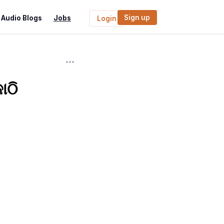
Sign up
Audio Blogs
Jobs
Login
ାଠି