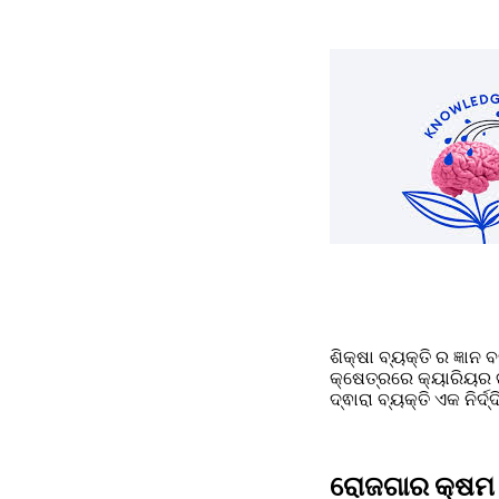
ଶିକ୍ଷା ବ୍ୟକ୍ତି ର ଜ୍ଞା
କ୍ଷେତ୍ରରେ କ୍ୟାରିୟର ଗ
ଦ୍ଵାରା ବ୍ୟକ୍ତି ଏକ ନିର
ରୋଜଗାର କ୍ଷମ 