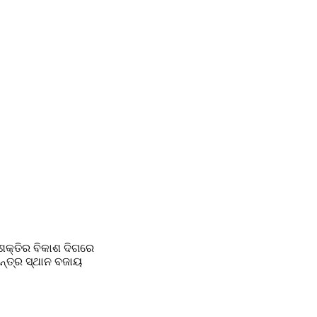
 ଶକ୍ତିର ବିକାଶ ଦିଗରେ 
ନ୍ତ୍ର ସ୍ଥାନ ବଜାୟ 