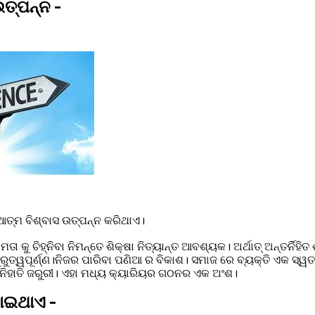
ତ୍ପନ୍ନ -
 ଆତ୍ମ ବିଶ୍ବାସ ଉତ୍ପନ୍ନ କରିଥାଏ।
ତା କୁ ଚିହ୍ନିବା ନିମନ୍ତେ ଶିକ୍ଷା ନିତ୍ୟାନ୍ତ ଆବଶ୍ୟକ। ଅର୍ଥାତ୍ ଅନ୍ତର୍ନିହିତ
ଗୁରୁତ୍ୱପୂର୍ଣ୍ଣ।ନିଜର ପାରିବା ପଣିଆ ର ବିକାଶ। ସମାଜ ରେ ବ୍ୟକ୍ତି ଏକ ସ୍ୱତ
ଭ ନିହାତି ଜରୁରୀ। ଏହା ମଧ୍ୟ କ୍ୟାରିୟର ଗଠନର ଏକ ଅଂଶ।
ବଢାଇଥାଏ -