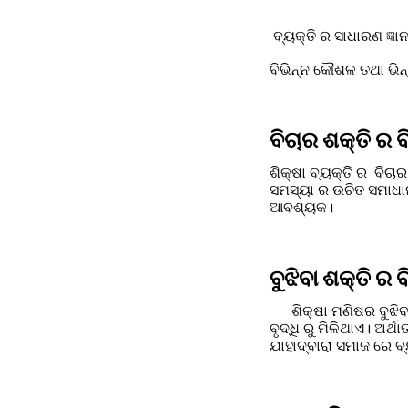
 ବ୍ୟକ୍ତି ର ସାଧାରଣ ଜ୍ଞ
ବିଭିନ୍ନ କୌଶଳ ତଥା ଭିନ
ବିଚାର ଶକ୍ତି ର ବ
ଶିକ୍ଷା ବ୍ୟକ୍ତି ର  ବିଚା
ସମସ୍ୟା ର ଉଚିତ ସମାଧାନ
ଆବଶ୍ୟକ।
ବୁଝିବା ଶକ୍ତି ର 
      ଶିକ୍ଷା ମଣିଷର ବୁଝିବା ଶକ୍ତି ର ବିକାଶ ଘଟାଏ।ଯେ କୌଣସି ବିଷୟ ରେ ବିଚାର ବିମର୍ଶ କରିବା ର କ୍ଷମତା ଆମର ଜ୍ଞାନ ର 
ବୃଦ୍ଧି ରୁ ମିଳିଥାଏ। ଅର
ଯାହାଦ୍ବାରା ସମାଜ ରେ ବ