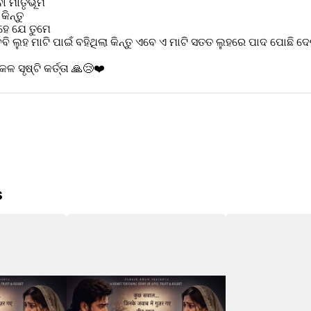
 ମାତୃଭୂମି 
ିନ୍ତୁ 
ହେ ଯେ ତୁମେ 
ି ଲୁହ ମାଟି ପାଇଁ ବହିଥିଲା କିନ୍ତୁ ଏବେ ଏ ମାଟି ସତତ ଲୁହରେ ପାଦ ପୋଛି ଦ
ସୃଷ୍ଟି କର୍ତ୍ତା 🙏😢❤️
s