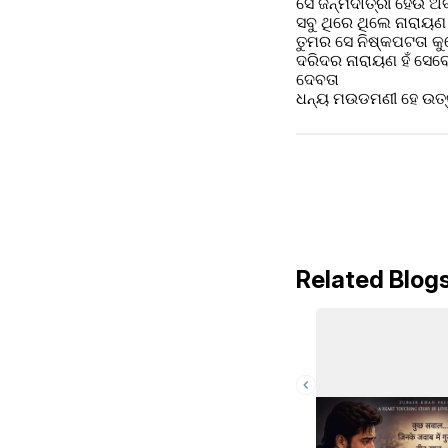
ସେ ଜନ୍ମଦାତ୍ରୀ ହେଉ ଅବା
ସବୁ ଥିରେ ଥିଲେ ନାରାୟଣ କ
ତୁମର ସେ ନିଷ୍କପଟତା କୁ
ଦରିଦର ନାରାୟଣ ହଁ ସେବେବ
ଦେବତା 
ଧନ୍ୟ ମଉଡମଣୀ ହେ ଉତ୍କଳ 
Related Blog