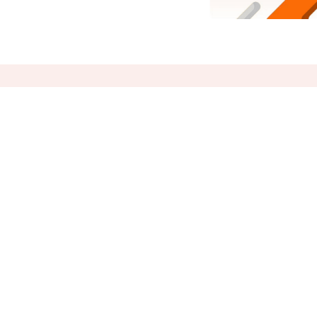
Com
Srujanee
Abo
India's own Knowledge Sharing
platform!
Ter
Srujanee is working towards
enhancing the footprint of Indian
Languages on the Internet with the
Priv
help of knowledgeable content and
content that adds values to individual
lives!
Con