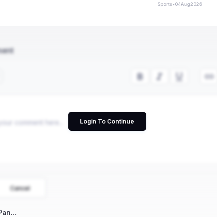
Sports
•
04
Aug
2026
ment
Login To Continue
Cancel
 Pan…