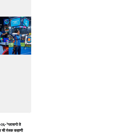
०२६-'ग्लासगो ते
्स ची रंजक कहाणी