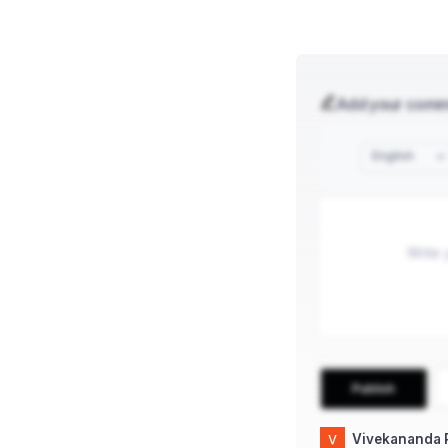
Add your com
English
Publish
Vivekananda