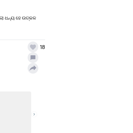
େଲା ଧନ୍ୟ ହେ ଉତ୍କଳ 
18