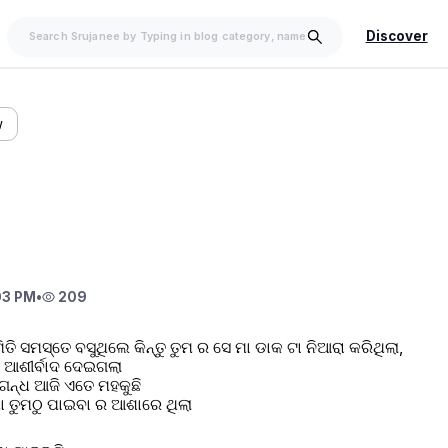
Discover
w
03 PM
•
209
ିତି ସମସ୍ତେ ବସୁଥିଲେ କିନ୍ତୁ ତୁମ ର ସେ ମା ଡାକ ଟା ନିଆରା କରିଥିଲା,
 ଆଶୀର୍ବାଦ ଦେଇଗଲା 
 ଗନ୍ଧ ଆଜି ଏତେ ମହକୁଛି 
ତୁମଠୁ ପାଇବା ର ଆଶାରେ ଥିଲା 