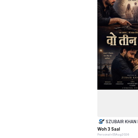
SZUBAIR KHAN
Woh 3 Saal
Personal
•
05
Aug
2026