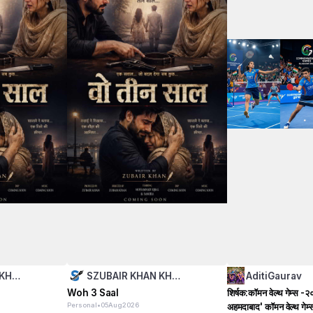
 KH…
SZUBAIR KHAN KH…
AditiGaurav
Woh 3 Saal
शिर्षक:कॉमन वेल्थ गेम्स -२
Personal
•
अहमदाबाद' कॉमन वेल्थ गेम
05
Aug
2026