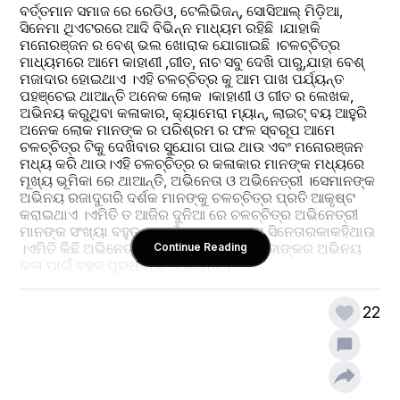
ବର୍ତ୍ତମାନ ସମାଜ ରେ ରେଡିଓ, ଟେଲିଭିଜନ୍, ସୋସିଆଲ୍ ମିଡ଼ିଆ, 
ସିନେମା ଥିଏଟରରେ ଆଦି ବିଭିନ୍ନ ମାଧ୍ୟମ ରହିଛି ।ଯାହାକି 
ମନୋରଞ୍ଜନ ର ବେଶ୍ ଭଲ ଖୋରାକ ଯୋଗାଇଛି ।ଚଳଚ୍ଚିତ୍ର 
ମାଧ୍ୟମରେ ଆମେ କାହାଣୀ ,ଗୀତ, ନାଚ ସବୁ ଦେଖି ପାରୁ,ଯାହା ବେଶ୍ 
ମଜାଦାର ହୋଇଥାଏ ।ଏହି ଚଳଚ୍ଚିତ୍ର କୁ ଆମ ପାଖ ପର୍ଯ୍ୟନ୍ତ 
ପହଞ୍ଚେଇ ଥାଆନ୍ତି ଅନେକ ଲୋକ ।କାହାଣୀ ଓ ଗୀତ ର ଲେଖକ, 
ଅଭିନୟ କରୁଥିବା କଳାକାର, କ୍ୟାମେରା ମ୍ୟାନ୍, ଲାଇଟ୍ ବୟ ଆହୁରି 
ଅନେକ ଲୋକ ମାନଙ୍କ ର ପରିଶ୍ରମ ର ଫଳ ସ୍ବରୂପ ଆମେ 
ଚଳଚ୍ଚିତ୍ର ଟିକୁ ଦେଖିବାର ସୁଯୋଗ ପାଇ ଥାଉ ଏବଂ ମନୋରଞ୍ଜନ 
ମଧ୍ୟ କରି ଥାଉ।ଏହି ଚଳଚ୍ଚିତ୍ର ର କଳାକାର ମାନଙ୍କ ମଧ୍ୟରେ 
ମୂଖ୍ୟ ଭୂମିକା ରେ ଥାଆନ୍ତି, ଅଭିନେତା ଓ ଅଭିନେତ୍ରୀ ।ସେମାନଙ୍କ 
ଅଭିନୟ ରଜାଦୁଗରି ଦର୍ଶକ ମାନଙ୍କୁ ଚଳଚ୍ଚିତ୍ର ପ୍ରତି ଆକୃଷ୍ଟ 
କରାଇଥାଏ ।ଏମିତି ତ ଆଜିର ଦୁନିଆ ରେ ଚଳଚ୍ଚିତ୍ର ଅଭିନେତ୍ରୀ 
ମାନଙ୍କ ସଂଖ୍ୟା ବହୁତ ।ଯେଉଁ ମାନଙ୍କୁ ଆମେ ସିନେତାରକାକହିଥାଉ 
।ଏମିତି କିଛି ଅଭିନେତ୍ରୀ ଅଛନ୍ତି ଯେଉଁମାନେ ତାହାଙ୍କର ଅଭିନୟ 
Continue Reading
କଳା ପାଇଁ ବହୁତ ପୁରଷ୍କାର ପାଇଛନ୍ତି ।
ଲୋକମାନଙ୍କ ପାଖରେ ବହୁ ପ୍ରସଂଶା ପାଇ ଥିବା ଅଭିନେତ୍ରୀ 
22
ମାନଙ୍କ ସଂଖ୍ୟା ବହୁତ ସେମାନଙ୍କ ମଧ୍ୟରୁ କିଛି ଅଭିନେତ୍ରୀ ଙ୍କ 
କଥା ଲେଖୁଛି ।
      ଖସଡାତୁଠର ଶିଉଳି ସିଏ, ଅନ୍ଧାର ରାତି ର ବିଜୁଳି ସିଏ,ସାଗର 
ବୁକୁର ଶାମୁକା ସିଏ, ୧୯୭୬ ମସିହା ରୁ ଶେଷ ଶ୍ରାବଣ ର ଉଛୁଳା ନଈରୁ 
ଆରମ୍ଭ ହେଇଥିଲା ତାଙ୍କର ଅଭିନୟ ର ଯାଦୁଗରି।ଜୀବନ ର ୪୪ବର୍ଷ