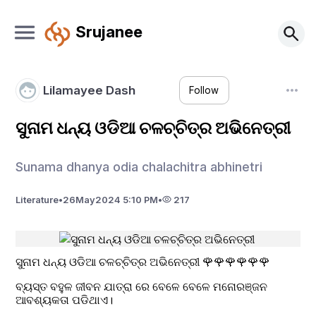
Srujanee
Lilamayee Dash
Follow
ସୁନାମ ଧନ୍ୟ ଓଡିଆ ଚଳଚ୍ଚିତ୍ର ଅଭିନେତ୍ରୀ
Sunama dhanya odia chalachitra abhinetri
Literature
•
26
May
2024 5:10 PM
•
217
ସୁନାମ ଧନ୍ୟ ଓଡିଆ ଚଳଚ୍ଚିତ୍ର ଅଭିନେତ୍ରୀ 🌹🌹🌹🌹🌹🌹
ବ୍ୟସ୍ତ ବହୁଳ ଜୀବନ ଯାତ୍ରା ରେ ବେଳେ ବେଳେ ମନୋରଞ୍ଜନ 
ଆବଶ୍ୟକତା ପଡିଥାଏ। 