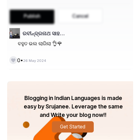
Publish
Cancel
ରବୀନ୍ଦ୍ରନାଥ ସାହ…
ବହୁତ ଭଲ ଲାଗିଲା 👌🌹
•
0
26 May 2024
Blogging in Indian Languages is made
easy by Srujanee. Leverage the same
and Write your blog now!!
Get Started