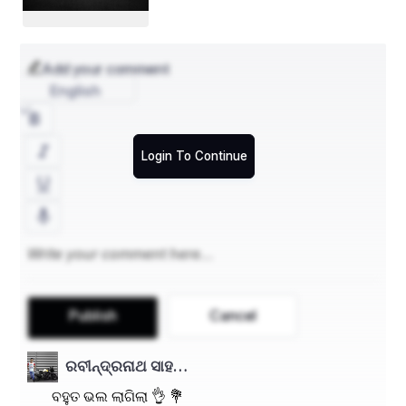
କରିବାକୁ ଚେଷ୍ଟା କରେ । ଏହା ଯୁବକମାନଙ୍କୁ ବୃତ୍ତିଗତ ସ୍କିଲ ଏବଂ 
Software?
ବୃତ୍ତିଗତ  ଜ୍ଞାନ ଏବଂ ଶିଳ୍ପ ଭିତ୍ତିକ ଜ୍ଞାନ ପ୍ରଦାନ କରିଥାଏ । ଏହି 
ଯୋଜନା ଯୁବକମାନଙ୍କ ପାଇଁ ଶିକ୍ଷା ଏବଂ ରୋଜଗାର ମଧ୍ୟରେ ଏକ 
ଯୋଗସୂତ୍ର ସୃଷ୍ଟି କରେ, ଯାହା ଯୁବ ବେରୋଜଗାରୀ ହ୍ରାସ କରିବାରେ 
Add your comment
ସହାୟକ ହୋଇଥାଏ ।
English
Login To Continue
Publish
Cancel
ରବୀନ୍ଦ୍ରନାଥ ସାହ…
ବହୁତ ଭଲ ଲାଗିଲା 👌 💐