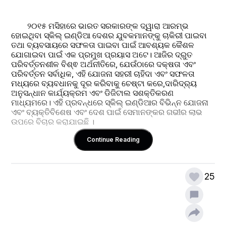
        ୨୦୧୫ ମସିହାରେ ଭାରତ ସରକାରଙ୍କ ଦ୍ୱାରା ଆରମ୍ଭ 
ହୋଇଥିବା ସ୍କିଲ୍ ଇଣ୍ଡିଆ ଦେଶର ଯୁବକମାନଙ୍କୁ ଚାକିରୀ ପାଇବା 
ତଥା ବ୍ୟବସାୟରେ ସଫଳତା ପାଇବା ପାଇଁ ଆବଶ୍ୟକ କୈଶଳ 
ଯୋଗାଇବା ପାଇଁ ଏକ ପ୍ରମୁଖ ପ୍ରୟାସ ଅଟେ। ଆଜିର ଦ୍ରୁତ 
ପରିବର୍ତ୍ତନଶୀଳ ବିଶ୍ଵ ଅର୍ଥନୀତିରେ, ଯେଉଁଠାରେ ଦକ୍ଷତା ଏବଂ 
ପରିବର୍ତ୍ତନ ସର୍ବାଧିକ, ଏହି ଯୋଜନା ସହରୀ ଚାହିଦା ଏବଂ ସଫଳତା 
ମଧ୍ୟରେ ବ୍ୟବଧାନକୁ ଦୂର କରିବାକୁ ଚେଷ୍ଟା କରେ,ଦାରିଦ୍ର୍ୟ 
ଅନୁସନ୍ଧାନ କାର୍ଯ୍ୟକ୍ରମ ଏବଂ ଡିଜିଟାଲ ସଶକ୍ତିକରଣ 
ମାଧ୍ୟମରେ। ଏହି ପ୍ରବନ୍ଧରେ ସ୍କିଲ୍ ଇଣ୍ଡିଆର ବିଭିନ୍ନ ଯୋଜନା 
ଏବଂ ବ୍ୟକ୍ତିବିଶେଷ ଏବଂ ଦେଶ ପାଇଁ ସେମାନଙ୍କର ଗଭୀର ଲାଭ 
ଉପରେ ବିଚାର କରାଯାଇଛି ।
Continue Reading
25