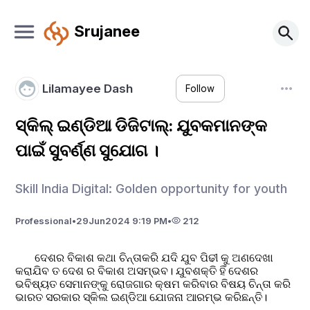
Srujanee
Lilamayee Dash
Follow
ସ୍କିଲ୍ ଇଣ୍ଡିଆ ଡିଜିଟାଲ୍: ଯୁବକମାନଙ୍କ
ପାଇଁ ସୁବର୍ଣ୍ଣ ସୁଯୋଗ ।
Skill India Digital: Golden opportunity for youth
Professional
•
29
Jun
2024 9:19 PM
•
212
       ଦେଶର ବିକାଶ କଥା ଚିନ୍ତାକରି ଯଦି ଯୁବ ପିଢୀ କୁ ଅଣଦେଖା 
କରାଯିବ ତ ଦେଶ ର ବିକାଶ ଅସମ୍ଭବ। ଯୁବଶକ୍ତି ହିଁ ଦେଶର 
ଭବିଷ୍ୟତ ସେମାନଙ୍କୁ ରୋଜଗାର କ୍ଷମ କରିବାର ବିଷୟ ଚିନ୍ତା କରି 
ଭାରତ ସରକାର ସ୍କିଲ ଇଣ୍ଡିଆ ଯୋଜନା ଆରମ୍ଭ କରିଛନ୍ତି।