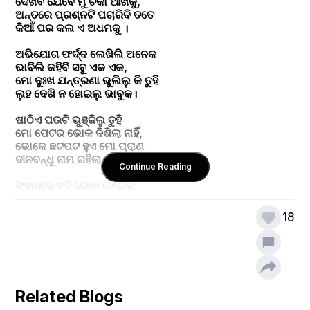
ଦେଖିବି ଯେବେ ମୁଁ ଚକା ଆଖିକୁ,
ଅନ୍ତରେ ପ୍ରଶ୍ନଟି ପଚାରିବି ତତେ
କିଆଁ ପର କଲ ଏ ଅଧମକୁ ।
ଅଭିଯୋଗ ଫର୍ଦ୍ଦ ଲେଖିଲି ଅନେକ
ଭାବିଲି କହିବି ସବୁ ଏକ ଏକ,
ମୋ ଦୁଃଖ ଯନ୍ତ୍ରଣା ଭୁଲିଲୁ କି ତୁହି
ଲୁହ ଦେଖି ନ ହୋଇଲୁ ଭାବୁକ।
ଷାଠିଏ ପଉଟି ଭୁଞ୍ଜିଲୁ ତୁହି
ମୋ ପେଟର ଭୋକ ଦିଶିଲା ନାହିଁ,
ଭୋକେ ଛଟପଟ ହୁଏ ମୋ ପ୍ରାଣ
ଦୀନବନ୍ଧୁ ନାମ ରହିଲା କାହିଁ ।
Continue Reading
ସିଂହାସନେ ବସି ଭୋଳ ହୋଇଲ
ଛିଣ୍ଡା ମସିଣା ମୋ ପାଶୋରି ଗଲ,
18
ବନ୍ଧୁ ବନ୍ଧୁ କହି ଭୁଲି ଯାଇ ମତେ
ବନ୍ଧୁ ପଣେ ବନ୍ଧୁତାକୁ ସାରିଲ।
ଏମିତି ଅନେକ କଥା ବାଢିଲି
ଅଭିଯୋଗ ଫର୍ଦ୍ଦ ସମ୍ପୂର୍ଣ୍ଣ କଲି,
ପହଞ୍ଚିଲି ଯାଇ ବଡ଼ଦାଣ୍ଡରେ
Related Blogs
ଚକାଆଖି ସାଥେ ଆଖି ଛନ୍ଦିଲି।