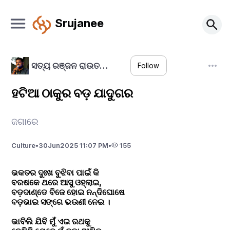
Srujanee
ସତ୍ୟ ରଞ୍ଜନ ରାଉତ…
Follow
ହଟିଆ ଠାକୁର ବଡ଼ ଯାଦୁଗର
ଜଗାରେ
Culture
•
30
Jun
2025 11:07 PM
•
155
ଭକତର ଦୁଃଖ ବୁଝିବା ପାଇଁ କି
ବରଷକେ ଥରେ ଆସୁ ଓହ୍ଲାଇ,
ବଡ଼ଦାଣ୍ଡେ ବିଜେ ହୋଇ ନନ୍ଦିଘୋଷେ
ବଡ଼ଭାଇ ସଙ୍ଗେ ଭଉଣୀ ନେଇ ।
ଭାବିଲି ଯିବି ମୁଁ ଏଇ ରଥକୁ