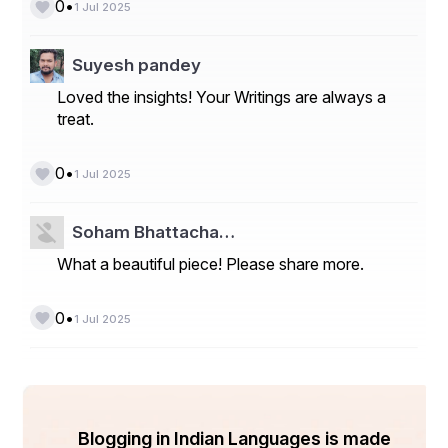
•
0
1 Jul 2025
Suyesh pandey
Loved the insights! Your Writings are always a
treat.
•
0
1 Jul 2025
Soham Bhattacha…
What a beautiful piece! Please share more.
•
0
1 Jul 2025
Blogging in Indian Languages is made