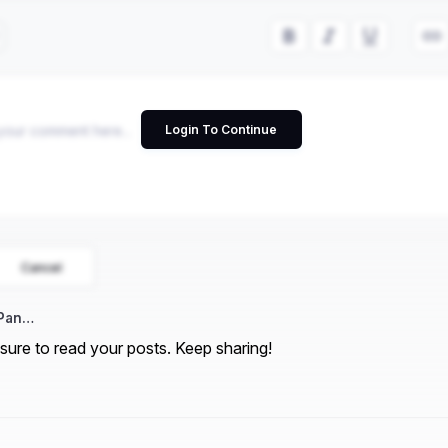
Login To Continue
Cancel
 Pan…
sure to read your posts. Keep sharing!