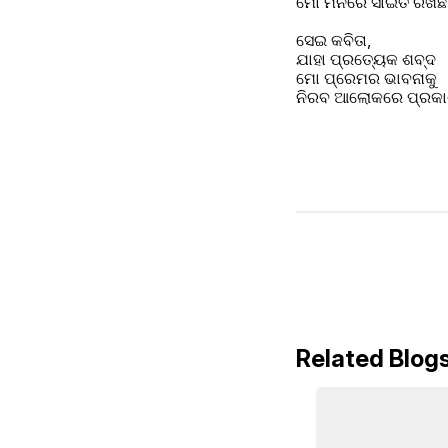
ମୋ ମନରେ ସାଇତି ରଖିଛି
ସେଇ କବିତା,
ଯାହା ପ୍ରତ୍ୟେକ ଶବ୍ଦ 
ମୋ ପ୍ରେମର ଭାବନାକୁ
ନିରବ ଆଲୋକରେ ପ୍ରକା
Related Blog