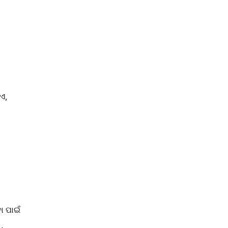
ଏ,
 ପାଇଁ 