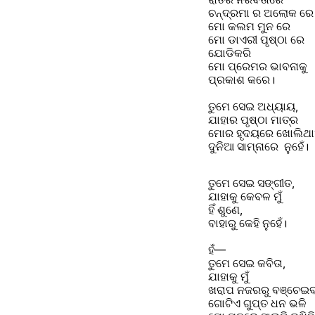
ଚନ୍ଦ୍ରମା ର ଅଲୋକ ରେ
ମୋ କଲମ ମୁନ ରେ
ମୋ ଡାଏରୀ ପୃଷ୍ଠା ରେ 
ଯୋଡିକରି
ମୋ ପ୍ରେମର ଭାବନାକୁ
ପ୍ରକାଶ କରେ।
ତୁମେ ସେଇ ଅଧ୍ୟାୟ,
ଯାହାର ପୃଷ୍ଠା ମାତ୍ର
ମୋର ହୃଦୟରେ ଖୋଲିଥା
ଦୁନିଆ ସାମ୍ନାରେ  ନୁହେଁ।
ତୁମେ ସେଇ ସଙ୍ଗୀତ,
ଯାହାକୁ କେବଳ ମୁଁ 
ହିଁ ଶୁଣେ,
ବାହାରୁ କେହି ନୁହେଁ।
ହଁ—
ତୁମେ ସେଇ କବିତା,
ଯାହାକୁ ମୁଁ
ଖରାପ ନଜରରୁ ବଞ୍ଚେଇବା
ଗୋଟିଏ ଗୁପ୍ତ ଧନ ଭଳି