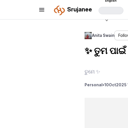
English
Srujanee
Anita Swain
Foll
✨ ତୁମ ପାଇଁ
ତୁମେ ✨
Personal
•
10
Oct
2025 