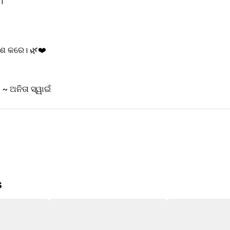
।
ଶ କରେ। 🌿❤️
                                       ~ ଅନିତା ସ୍ୱାଇଁ 
s