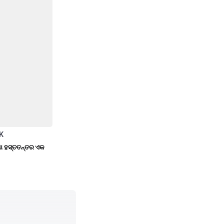
K
ିଶା ହସ୍ତତନ୍ତର ଏକ