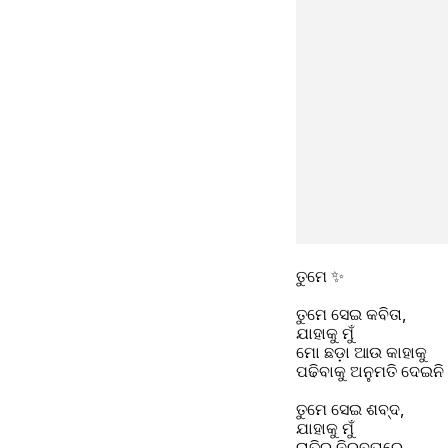
ତୁମେ ✨
ତୁମେ ସେଇ କବିତା,
ଯାହାକୁ ମୁଁ
ମୋ ଛଡ଼ା ଆଉ କାହାକୁ
ପଢିବାକୁ ଅନୁମତି ଦେଇନି
ତୁମେ ସେଇ ଶବ୍ଦ,
ଯାହାକୁ ମୁଁ
ରାତିର ନିରବତାରେ