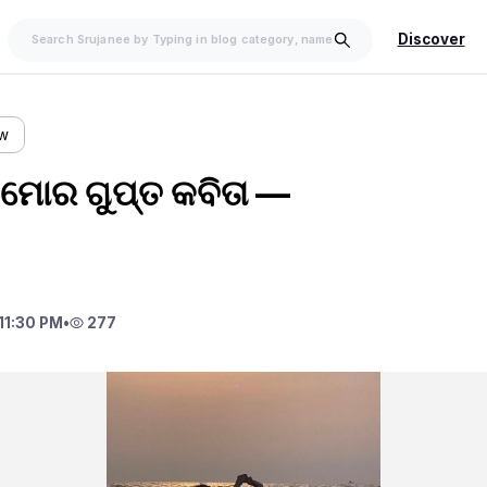
Discover
ow
 ମୋର ଗୁପ୍ତ କବିତା —
11:30 PM
•
277