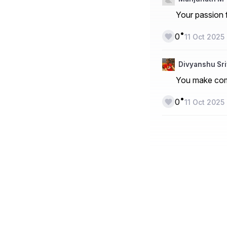
Your passion f
•
0
11 Oct 2025
Divyanshu Sr
You make comp
•
0
11 Oct 2025
Blogging in I