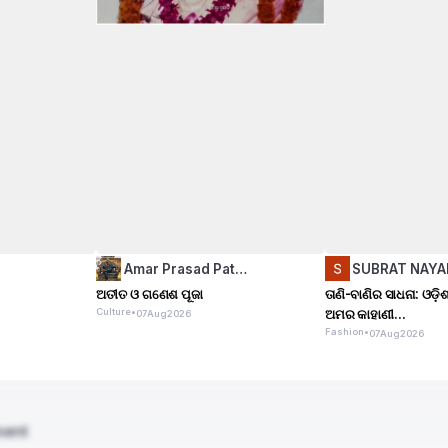
Amar Prasad Pat…
SUBRAT NAYA
ଅତୀତ ଓ ଗଣେଶ ପୂଜା
ତାଣି-ବାଣିର ସାଧନା: ଓଡ଼
Culture
•
ଅମର କାହାଣୀ...
07
Aug
2026
Fashion
•
07
Aug
2026
ment