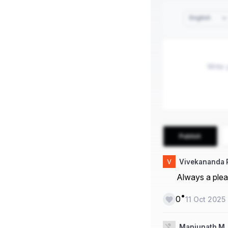
English
Publish
Vivekananda
Always a plea
•
0
11 Oct 2025
Manjunath M