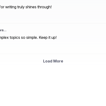
or writing truly shines through!
iva…
lex topics so simple. Keep it up!
Load More
ndian Languages is made easy by Srujanee. Lev
and Write your blog now!!