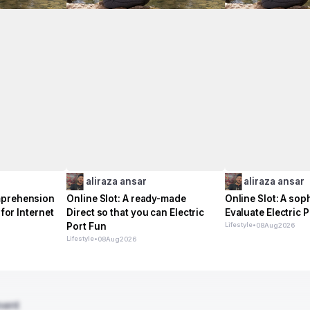
aliraza ansar
aliraza ansar
mprehension
Online Slot: A ready-made
Online Slot: A sop
 for Internet
Direct so that you can Electric
Evaluate Electric P
Port Fun
Lifestyle
•
08
Aug
2026
Lifestyle
•
08
Aug
2026
ment