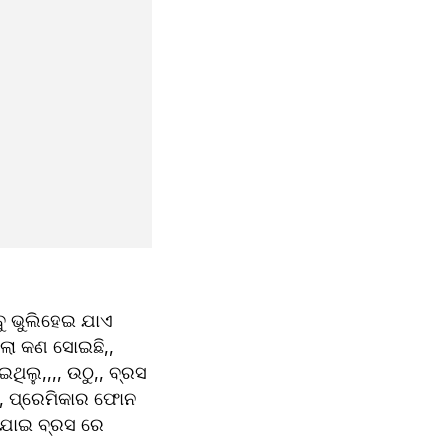
 ଭୁଲିହେଇ ଯାଏ 
ଲା କଣ ସୋଇଛି,, 
ିଲୁ,,,, ଉଠୁ,, ବ୍ରସ 
, ପ୍ରେମିକାର ଫୋନ 
 ଯାଇ ବ୍ରସ ରେ 