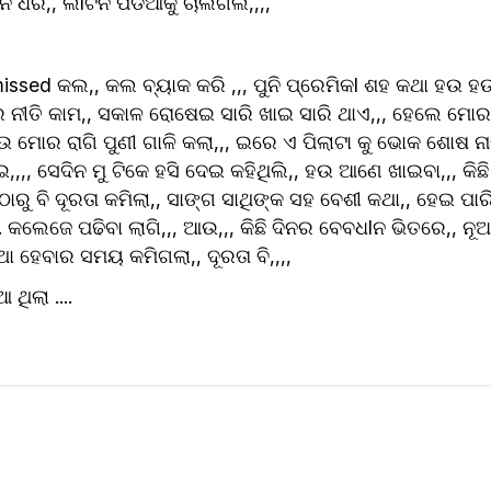
ରି,, ଲlଟିନି ପଡିଆକୁ ଚାଲିଗଲି,,,,
ed କଲ,, କଲ ବ୍ୟାକ କରି ,,, ପୁନି ପ୍ରେମିକl ଶହ କଥା ହଉ ହଉ,,,
 ନୀତି କାମ,, ସକାଳ ରୋଷେଇ ସାରି ଖାଇ ସାରି ଥାଏ,,, ହେଲେ ମୋର 
 ମୋର ରାଗି ପୁଣୀ ଗାଳି କଲା,,, ଇରେ ଏ ପିଲାଟା କୁ ଭୋକ ଶୋଷ ନା
,,, ସେଦିନ ମୁ ଟିକେ ହସି ଦେଇ କହିଥିଲି,, ହଉ ଆଣେ ଖାଇବା,,, କିଛି ଦ
ାରୁ ବି ଦୂରତା କମିଲା,, ସାଙ୍ଗ ସାଥିଙ୍କ ସହ ବେଶୀ କଥା,, ହେଇ ପାରିଲି
 କଲେଜେ ପଢିବା ଲାଗି,,, ଆଉ,,, କିଛି ଦିନର ବେବଧlନ ଭିତରେ,, ନୂଆ
ଥା ହେବାର ସମୟ କମିଗଲା,, ଦୂରତା ବି,,,,
ିଲା ....