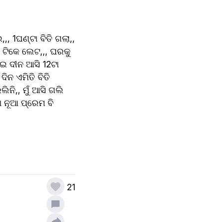
 1ଘଣ୍ଟା ବିତି ଗଲା,, 
ଟିକେ ଲେଟ,,, ଘରକୁ 
ଇ ଦୀନ ଆସି 12ଟା 
ିନ ଏମିତି ବିତି 
ନି,, ମୁଁ ଆସି ଗଲି 
 ନୂଆ ପ୍ରେମ ବି 
21