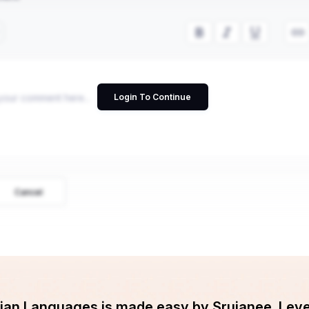
Login To Continue
Cancel
ndian Languages is made easy by Srujanee. Lev