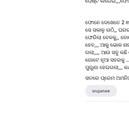
ପେଷ୍ଟ ଲଗେଇ,,,ଫୋନ ଧ
ଫୋନେ ଦେଖେତେ 2 miss
ସେ ସକାଳୁ ଉଠି,, ଘରର
ଫେରିଲା ବେଳକୁ,, ବୋଉ
ହେବ,,, ଆକୁ ଭୋକ ନାଇ,
ଗଲା,,,, ଆଉ ସବୁ କଛି ଠ
ଗୋଟେ ନୂଆ ସହରକୁ ...
ପୁରୁଣା ହେଇଗଲା,,, କ
ସତରେ ପ୍ରେମ ଅମନିଆ ଥ
srujanee