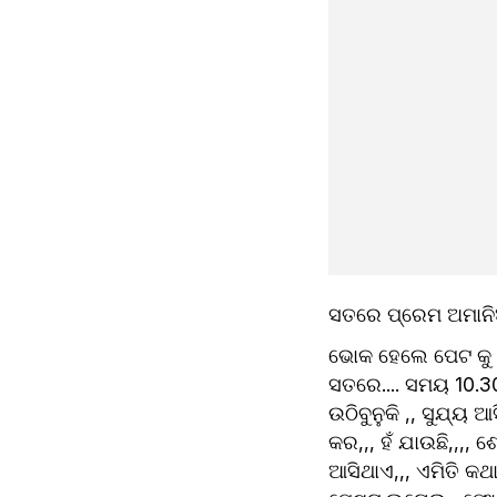
ସତରେ ପ୍ରେମ ଅମାନିଆ
ଭୋକ ହେଲେ ପେଟ କୁ ଆ
ସତରେ.... ସମୟ 10.30
ଉଠିବୁନୁକି ,, ସୁଯ୍ୟ 
କର,,, ହଁ ଯାଉଛି,,,
ଆସିଥାଏ,,, ଏମିତି କଥା