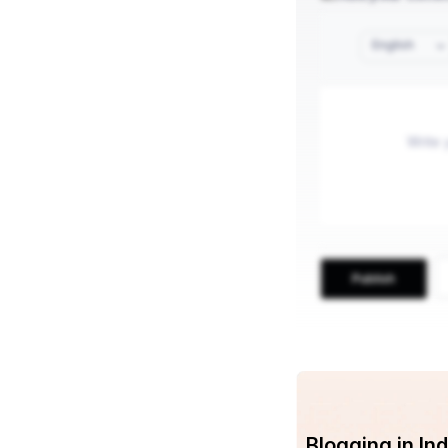
English
Publish
Blogging in I