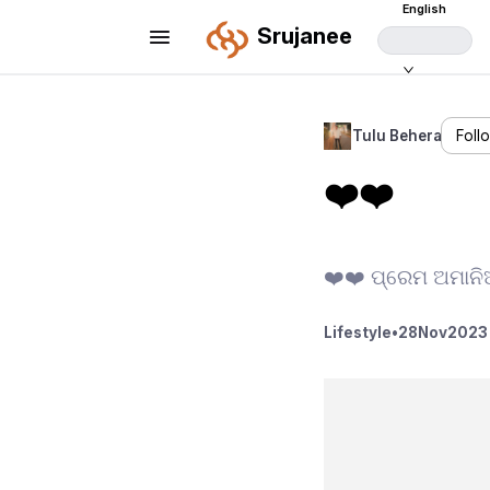
English
Srujanee
Tulu Behera
Foll
❤️❤️
❤️❤️ ପ୍ରେମ ଅମାନିଆ
Lifestyle
•
28
Nov
2023