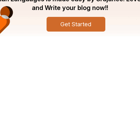
and Write your blog now!!
Get Started
pany
Srujanee
ut Srujanee
Discover
ms Of Use
For Readers
acy Policy
For Writers