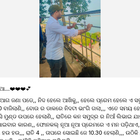
....❤️❤️❤️💕
ଗ ଜଣା ପଡେ,, ନିଦ ହେଲେ ଆଖିକୁ,, ହେଲେ ପ୍ରେମ ହେଲେ ଏ ସବୁ
 ବାଜିଲାଣି,, ବୋଉ ର ଡାକରେ ନିଦଟା ଭାଂଗି ଗଲା,,, ଏତେ ସମୟ ହେ
ଆସି ମୁଣ୍ଡ ଉପରେ ହେଲାଣି,, ରାତିରେ କନ ସମୁଦ୍ର ର ନିଆଁ ଲିଭାଇ ଯାଇଥ
, ଶୋଇବାର କାରଣ,, ଫୋନକଲ୍ ନୂଆ ନୂଆ ପ୍ରେମରେ ଏ ମନ ପଡ଼ିଥାଏ,
 ହଉ ହଉ,,, ରାତି 4 ,, ତାପରେ ସୋଇଛି ଜେ 10.30 ହେଲାଣି,,, ଉଠିକି