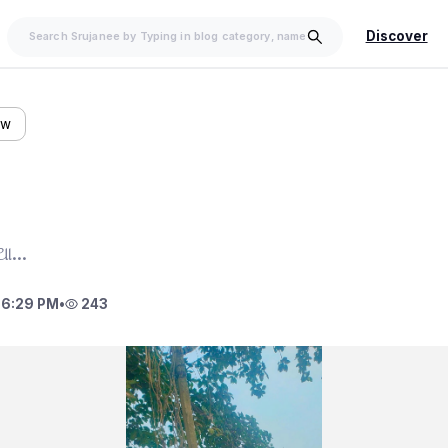
Discover
ow
...
 6:29 PM
•
243