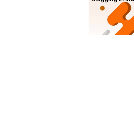
Com
Srujanee
Abo
India's own Knowledge Sharing
platform!
Ter
Srujanee is working towards
enhancing the footprint of Indian
Languages on the Internet with the
Priv
help of knowledgeable content and