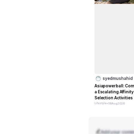
syedmushahid
Asiapowerball: Co
a Escalating Affinity
Selection Activities
Lifestyle
•
08
Aug
2026
Add your com