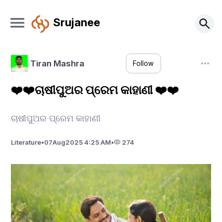
Srujanee
Tiran Mashra
Follow
❤️❤️ଚାଷୀପୁଅର ପ୍ରେମ କାହାଣୀ ❤️❤️
ଚାଷୀପୁଅର ପ୍ରେମ କାହାଣୀ
Literature
•
07
Aug
2025 4:25 AM
•
274