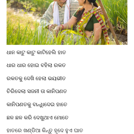
ଧାନ କାଟୁ କାଟୁ କାଟିହେଲି ହାତ
ଧାର ଧାର ହୋଇ ବହିଲା ରକତ
ରକତକୁ ଦେଖି ହେଲା ଭୟଭୀତ
ଚିରିଦେଲା ସଜନୀ ତା କାନିପଣତ
କାନିପଣତକୁ ବାନ୍ଧିଦେଇ ହାତେ
ଛଳ ଛଳ କରି ଦେଖୁଥାଏ ମୋତେ
ହାତରେ ଖଣ୍ଡିଆ କିନ୍ତୁ ହୃଦେ ହୁଏ ଘାତ