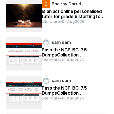
Bhairav Darud
ଧାନ ବିଳରେ ଗାଏ ହୋଇ ଗୁଣୁଗୁଣି
Is an act online personalised
tutor for grade 9 starting too
early?
Literature
•
04
Aug
2026
sam sam
ଲେଖକ- ତିରଣ ମଶ୍ରା 
Pass the NCP-BC-7.5
DumpsCollection
Certification Exams In First
Literature
•
03
Aug
2026
କନକପୁର, ଜୁନାଗଡ଼, କଳାହାଣ୍ତି 
Go
sam sam
Pass the NCP-BC-7.5
DumpsCollection
Certification Exams In First
Literature
•
03
Aug
2026
Go