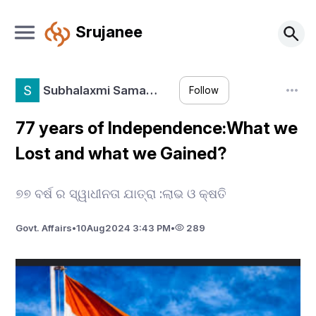
Srujanee
Subhalaxmi Sama…
Follow
77 years of Independence:What we
Lost and what we Gained?
୭୭ ବର୍ଷ ର ସ୍ୱାଧୀନତା ଯାତ୍ରା :ଲାଭ ଓ କ୍ଷତି
Govt. Affairs
•
10
Aug
2024 3:43 PM
•
289