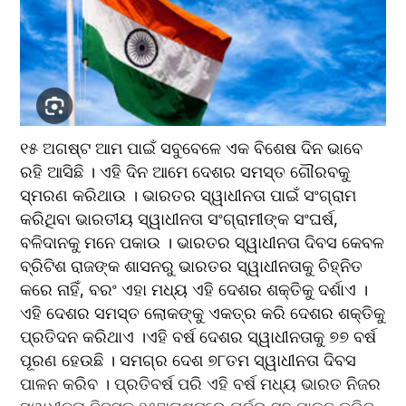
୧୫ ଅଗଷ୍ଟ ଆମ ପାଇଁ ସବୁବେଳେ ଏକ ବିଶେଷ ଦିନ ଭାବେ 
ରହି ଆସିଛି । ଏହି ଦିନ ଆମେ ଦେଶର ସମସ୍ତ ଗୌରବକୁ 
ସ୍ମରଣ କରିଥାଉ । ଭାରତର ସ୍ୱାଧୀନତା ପାଇଁ ସଂଗ୍ରାମ 
କରିଥିବା ଭାରତୀୟ ସ୍ୱାଧୀନତା ସଂଗ୍ରାମୀଙ୍କ ସଂଘର୍ଷ, 
ବଳିଦାନକୁ ମନେ ପକାଉ । ଭାରତର ସ୍ୱାଧୀନତା ଦିବସ କେବଳ 
ବ୍ରିଟିଶ ରାଜଙ୍କ ଶାସନରୁ ଭାରତର ସ୍ୱାଧୀନତାକୁ ଚିହ୍ନିତ 
କରେ ନାହିଁ, ବରଂ ଏହା ମଧ୍ୟ ଏହି ଦେଶର ଶକ୍ତିକୁ ଦର୍ଶାଏ । 
ଏହି ଦେଶର ସମସ୍ତ ଲୋକଙ୍କୁ ଏକତ୍ର କରି ଦେଶର ଶକ୍ତିକୁ 
ପ୍ରତିଦନ କରିଥାଏ ।ଏହି ବର୍ଷ ଦେଶର ସ୍ୱାଧୀନତାକୁ ୭୭ ବର୍ଷ 
ପୂରଣ ହେଉଛି । ସମଗ୍ର ଦେଶ ୭୮ତମ ସ୍ୱାଧୀନତା ଦିବସ 
ପାଳନ କରିବ । ପ୍ରତିବର୍ଷ ପରି ଏହି ବର୍ଷ ମଧ୍ୟ ଭାରତ ନିଜର 