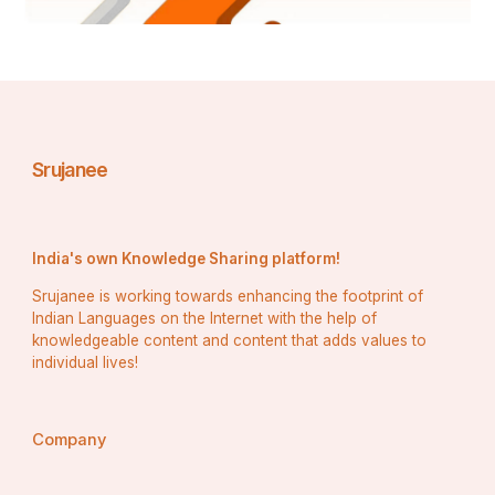
ର ଲକ୍ଷ୍ୟ ରଖିଛି।ଏହି ପ୍ରବନ୍ଧଟି ରାଜନୈତିକ, ଅର୍ଥନୈତିକ , 
ସାମାଜିକ, ବୈଷୟିକ, ସାଂସ୍କୃତିକ, ପରିବେଶ ଏବଂ 
ବିଶ୍ୱସ୍ତରୀୟ ଡୋମେନଗୁଡିକରେ ଲାଭ ଏବଂ କ୍ଷତିର 
ମୂଲ୍ୟାଙ୍କନ କରି ଭାରତର ପ୍ରଗତିର ବହୁମୁଖୀ ଦିଗକୁ 
ଅନୁଧ୍ୟାନ କରେ।ଅତୀତକୁ ପ୍ରତିଫଳିତ କରି, ଆମେ 
ବର୍ତ୍ତମାନ କୁ ବଞ୍ଚିବା ଏବଂ ଭବିଷ୍ୟତ ପାଇଁ ଏକ ପଥ 
Srujanee
କଳ୍ପନା କରିବା।
India's own Knowledge Sharing platform!
﻿ରାଜନୈତିକ ବିବର୍ତନ 
Srujanee is working towards enhancing the footprint of
Indian Languages on the Internet with the help of
---------------
knowledgeable content and content that adds values to
individual lives!
ଲାଭ :
----
Company
ଏକ ଗଣତାନ୍ତ୍ରିକ ପ୍ରତିଷ୍ଠା