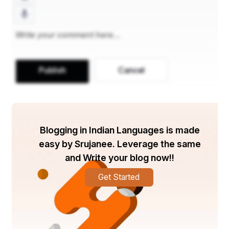
ଟେକ୍ନୋଲୋଜି ଠାରୁ ଆରମ୍ଭ କରି କୃଷି ପର୍ଯ୍ୟନ୍ତ, ଆମେ 
ଦୁନିଆର ଏକ ପ୍ରମୁଖ ଦେଶ ପାଲଟିଛୁ । କେବେ ପଛକୁ ଫେରି 
ଦେଖିନାହୁଁ ।
Publish
Cancel
﻿ବିଷୟବସ୍ତୁ :
Blogging in Indian Languages is made
easy by Srujanee. Leverage the same
---------
and Write your blog now!!
ଅଗଷ୍ଟ ୧୫, ୧୯୪୮ ରେ ବ୍ରିଟିଶ ଶାସନରୁ ସ୍ୱାଧୀନତା ହାସଲ 
Get Started
କରିବା ପରଠାରୁ ଭାରତର ଯାତ୍ରା ମହତ୍ୱପୂର୍ଣ୍ଣ ସଫଳତା 
ଏବଂ ଆହ୍ଵାନ ଦ୍ୱାରା ଚିହ୍ନିତ ହୋଇଛି। ୨୦୨୪ ରେ ଏହାର 
୭୮ ତମ ସ୍ୱାଧୀନତା ଦିବସ ପାଳନ କରି ଭାରତ ସ୍ଥିରତା, 
ବିବିଧତା ଏବଂ ଅଭିବୃଦ୍ଧିର ଏକ ପ୍ରମାଣ ଭାବରେ ଛିଡା ହେବା 