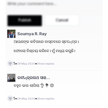
Publish
Cancel
Soumya R. Ray
ଆପଣଙ୍କ କବିତାରେ ବାସ୍ତବରେ ସ୍ବତନ୍ତ୍ର।
ଫୋଲୋ ନିଶ୍ଚୟ କରିବେ। ମୁଁ ମଧ୍ୟ କରୁଛି।
•
•
1
29 May 2024
Show replies
ରବୀନ୍ଦ୍ରନାଥ ସାହ…
ବହୁତ ଭଲ ଲାଗିଲା 👌 💐 😔
•
•
1
29 May 2024
Show replies