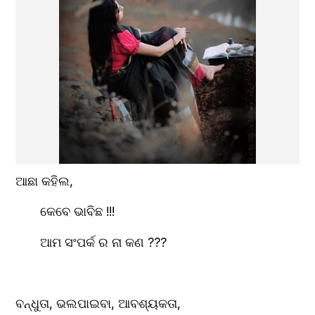
ଆଛା କହିଲ,
       କେବେ ଭାବିଛ !!!
       ଆମ ସଂପର୍କ ର ନା କଣ ???
ବନ୍ଧୁତା, ଭଲପାଇବା, ଆବଶ୍ୟକତା,