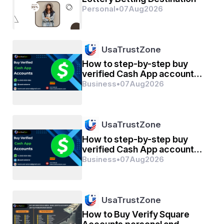
Personal
•
07
Aug
2026
ମୋତେ ଲାଗେ,
UsaTrustZone
      ହଁ, ଠିକ୍ ଏମିତି ହିଁ କିଛି ଆମ ସଂପର୍କ ।।
How to step-by-step buy
verified Cash App account
for personal or business
Business
•
07
Aug
2026
management
ସୁମିତ୍ରା ..... ✍️
( Sumitra Nayak )
UsaTrustZone
Brahmapur 
How to step-by-step buy
verified Cash App account
for personal or business
Business
•
07
Aug
2026
Ganjam 
management
UsaTrustZone
How to Buy Verify Square