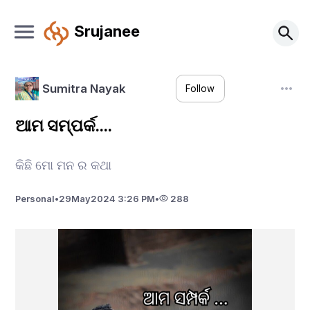
Srujanee
Sumitra Nayak
Follow
ଆମ ସମ୍ପର୍କ....
କିଛି ମୋ ମନ ର କଥା
Personal
•
29
May
2024 3:26 PM
•
288