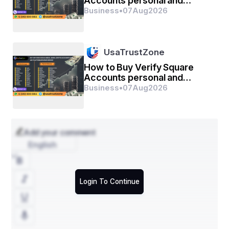
Accounts personal and
business
Business
•
07
Aug
2026
UsaTrustZone
How to Buy Verify Square
Accounts personal and
business
Business
•
07
Aug
2026
Add your comment
English
Login To Continue