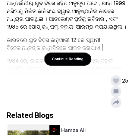
ଆନ୍ତର୍ଜାତୀୟ ଯୁବ ଦିବସ ସହିତ ଅନୁରୂପ ଅଟେ , ଯାହା 1999 
ମସିହାରୁ ମିଳିତ ଜାତିସଂଘ ଦ୍ୱାରା ଆନୁଷ୍ଠାନିକ ଭାବରେ 
ମାନ୍ୟତା ପାଇଥିଲା । ଆଡଭେଣ୍ଟ ପୂର୍ବରୁ ରବିବାର , ଏବଂ 
1985 ରେ ପୋପ୍ ଜନ୍ ପଲ୍ ଦ୍ବାରା  ଆରମ୍ଭ କରାଯାଇଥିଲା ।
ଭାରତରେ ଯୁବ ଦିବସ ଜାନୁଆରୀ 12 ରେ ସ୍ୱାମୀ 
ବିବେକାନନ୍ଦଙ୍କ ଜନ୍ମଦିନରେ ପାଳନ କରାଯାଏ |
Continue Reading
1984 ରେ, ଭାରତ ସରକାର ସ୍ବାମୀ ବିବେକାନନ୍ଦଙ୍କ 
ଜନ୍ମଦିନ (ଇଂରାଜୀ କ୍ୟାଲେଣ୍ଡର ଅନୁଯାୟୀ 12 ଜାନୁଆରୀ) 
କୁ ଜାତୀୟ ଯୁବ ଦିବସ ଭାବରେ 1985 ରୁ ପାଳନ କରିବାକୁ 
25
ଘୋଷଣା କରିଥିଲେ ଏବଂ ନିଷ୍ପତ୍ତି ନେଇଥିଲେ। ଭାରତ 
ସରକାରଙ୍କ ଯୋଗାଯୋଗରୁ ଉଦ୍ଧୃତ କରିବାକୁ, 'ଏହା 
ଅନୁଭବ ହେଲା ଯେ ସ୍ବାମୀଜୀଙ୍କ ଦର୍ଶନ ଏବଂ ସେ ଯେଉଁ 
ଆଦର୍ଶରେ ବାସ କରିଥିଲେ ଏବଂ କାର୍ଯ୍ୟ କରିଥିଲେ ତାହା 
Related Blogs
ଭାରତୀୟ ଯୁବକମାନଙ୍କ ପାଇଁ ଏକ ବଡ଼ ପ୍ରେରଣା 
ହୋଇପାରେ।'
Hamza Ali