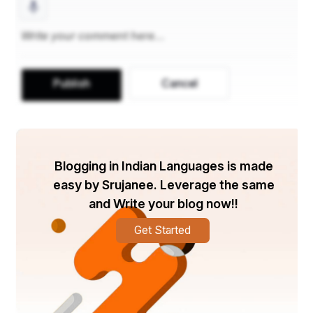
ଯୁବକମାନଙ୍କ ଅବଦାନକୁ ପାଳନ କରିବା ଏବଂ ସେମାନେ 
ସମ୍ମୁଖୀନ ହେଉଥିବା ଆହ୍ୱନର ମୁକାବିଲା ପାଇଁ ଉତ୍ସର୍ଗୀକୃତ 
|  ଆନ୍ତର୍ଜାତୀୟ ଯୁବ ଦିବସ ୨୦୨୪ ର ବିଷୟବସ୍ତୁ "ସ୍ଥାୟୀ 
ବିକାଶ ପାଇଁ ଯୁବ ସଶକ୍ତିକରଣ" ଉପରେ ଧ୍ୟାନ ଦେଇଥାଏ |  
ଯେହେତୁ ଆମେ ଏହି ଦିନକୁ ପାଳନ କରୁଛୁ, ସକରାତ୍ମକ 
Publish
Cancel
ପରିବର୍ତ୍ତନ ପାଇଁ ଯୁବକମାନଙ୍କ ସମ୍ଭାବନାକୁ ଚିହ୍ନିବା ଏବଂ 
ପଦକ୍ଷେପଗୁଡିକୁ ପ୍ରୋତ୍ସାହିତ କରିବା ଜରୁରୀ ଅଟେ ଯାହା 
ସେମାନଙ୍କୁ ନିଜ ସମ୍ପ୍ରଦାୟ ତଥା ବିଶ୍ଵକୁ ଅର୍ଥପୂର୍ଣ୍ଣ 
ଭାବରେ ଯୋଗଦାନ କରିବାକୁ ସଶକ୍ତ କରିଥାଏ | ଯୁବକମାନେ 
ଆମ ସମାଜର ଭବିଷ୍ୟତକୁ ପ୍ରତିନିଧିତ୍ୱ କରନ୍ତି, ଏବଂ 
Blogging in Indian Languages is made
ସେମାନଙ୍କର  ଜୀବନର ବିଭିନ୍ନ କ୍ଷେତ୍ରରେ ସକ୍ରିୟ 
easy by Srujanee. Leverage the same
ଅଂଶଗ୍ରହଣ ନିରନ୍ତର ବିକାଶ ପାଇଁ ଗୁରୁତ୍ୱପୂର୍ଣ୍ଣ |  
and Write your blog now!!
ତଥାପି, ଅନେକ ଯୁବକ ଶିକ୍ଷା, ବେକାରୀ ଏବଂ ସାମାଜିକ 
Get Started
ବହିଷ୍କାର ପରି ସୀମିତ ପ୍ରତିବନ୍ଧକ ଭଳି ଗୁରୁତ୍ୱପୂର୍ଣ୍ଣ 
ପ୍ରତିବନ୍ଧକ ସାମ୍ନା କରୁଛନ୍ତି |  ଏହି ବ୍ଲଗ୍ ଦଶଟି 
ଗୁରୁତ୍ୱପୂର୍ଣ୍ଣ ପଦକ୍ଷେପ ଅନୁସନ୍ଧାନ କରିବ ଯାହା ଯୁବ 
ସଶକ୍ତିକରଣକୁ ପ୍ରୋତ୍ସାହିତ କରିବା ଏବଂ ଯୁବକମାନଙ୍କ 
ପାଇଁ ଏକ ଅଧିକ ଅନ୍ତର୍ଭୂକ୍ତ ପରିବେଶ ସୃଷ୍ଟି କରିବା ପାଇଁ 