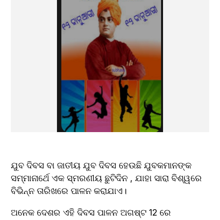
ଯୁବ ଦିବସ ବା ଜାତୀୟ ଯୁବ ଦିବସ ହେଉଛି ଯୁବକମାନଙ୍କ 
ସମ୍ମାନାର୍ଥେ ଏକ ସ୍ମରଣୀୟ ଛୁଟିଦିନ , ଯାହା ସାରା ବିଶ୍ୱରେ 
ବିଭିନ୍ନ ତାରିଖରେ ପାଳନ କରାଯାଏ।
ଅନେକ ଦେଶର ଏହି ଦିବସ ପାଳନ ଅଗଷ୍ଟ 12 ରେ 