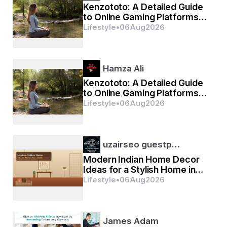
Kenzototo: A Detailed Guide
to Online Gaming Platforms
and Digital Entertainment
Lifestyle
•
06
Aug
2026
Hamza Ali
Kenzototo: A Detailed Guide
to Online Gaming Platforms
and Digital Entertainment
Lifestyle
•
06
Aug
2026
uzairseo guestp…
Modern Indian Home Decor
ସ୍ବାମୀ ବିବେକାନନ୍ଦଙ୍କ ଜନ୍ମଦିନ, ଭାରତୀୟ ବିଷ୍ଣୁ 
Ideas for a Stylish Home in
2026
Lifestyle
•
06
Aug
2026
ସିଦ୍ଧାନ୍ତ ପୌଷ ମାସକୃଷ୍ଣ ପକ୍ଷ ସପ୍ତମୀ ତିଥିରେ  
ହୋଇଥାଏ,ଯାହା ପ୍ରତିବର୍ଷ ବିଭିନ୍ନ ଇଂରାଜୀ କ୍ୟାଲେଣ୍ଡର 
ତାରିଖ ଉପରେ ପଡେ | ରାମକୃଷ୍ଣ ଗଣିତ ଏବଂ ମିଶନର 
James Adam
ବିଭିନ୍ନ କେନ୍ଦ୍ରରେ ଏହା ଏକ ପାରମ୍ପାରିକ ଢଙ୍ଗରେ 