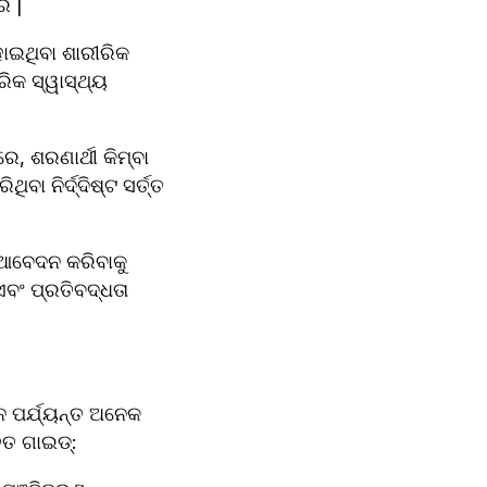
େ |
ୋଇଥିବା ଶାରୀରିକ 
ିକ ସ୍ୱାସ୍ଥ୍ୟ 
 ଶରଣାର୍ଥୀ କିମ୍ବା 
 ନିର୍ଦ୍ଦିଷ୍ଟ ସର୍ତ୍ତ 
 ଆବେଦନ କରିବାକୁ 
ଂ ପ୍ରତିବଦ୍ଧତା 
 ପର୍ଯ୍ୟନ୍ତ ଅନେକ 
ୃତ ଗାଇଡ୍: