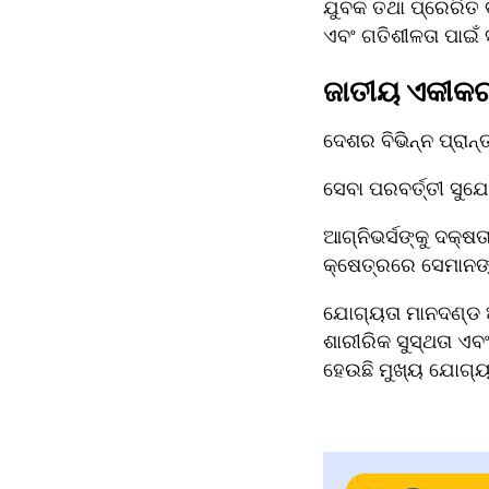
ଯୁବକ ତଥା ପ୍ରେରିତ 
ଏବଂ ଗତିଶୀଳତା ପାଇଁ
ଜାତୀୟ ଏକୀକ
ଦେଶର ବିଭିନ୍ନ ପ୍ରା
ସେବା ପରବର୍ତ୍ତୀ ସୁଯ
ଆଗ୍ନିଭର୍ସଙ୍କୁ ଦକ୍ଷ
କ୍ଷେତ୍ରରେ ସେମାନଙ୍
ଯୋଗ୍ୟତା ମାନଦଣ୍ଡ 
ଶାରୀରିକ ସୁସ୍ଥତା ଏବଂ
ହେଉଛି ମୁଖ୍ୟ ଯୋଗ୍ୟ