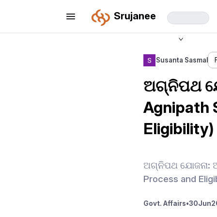
Srujanee
Susanta Sasmal
ଅଗ୍ନିପଥ ଯ
Agnipath 
Eligibility)
ଅଗ୍ନିପଥ ଯୋଜନା: ଆ
Process and Eligib
Govt. Affairs
•
30
Jun
2