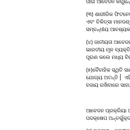
ପାଇଁ ଆବେଦନ କରୁଛନ୍ତ
(୩) ଶାରୀରିକ ଫିଟନେସ
ଏବଂ ଚିକିତ୍ସା ମାନଦଣ୍
ସମ୍ବନ୍ଧୀୟ ଆବଶ୍ୟକତା
(୪) ଜାତୀୟତା ଆବେଦନ
ଭାରତୀୟ ମୂଳ ବ୍ୟକ୍ତି ଭ
ପୂରଣ କଲେ ମଧ୍ୟ ବି
(୫)ବୈବାହିକ ସ୍ଥିତି 
ଯୋଗ୍ୟ ଅଟନ୍ତି |  ଏ
ବଜାୟ ରଖିବାରେ ସାହା
ଆବେଦନ ପ୍ରକ୍ରିୟା ଅ
ପଦକ୍ଷେପ ଅନ୍ତର୍ଭୁକ୍