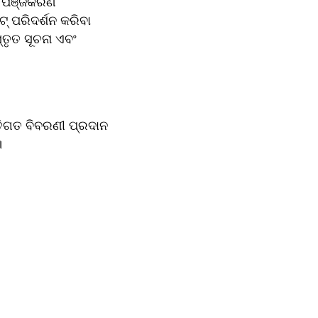
ପଞ୍ଜିକରଣ  
୍ ପରିଦର୍ଶନ କରିବା 
ୃତ ସୂଚନା ଏବଂ 
ତିଗତ ବିବରଣୀ ପ୍ରଦାନ 
।