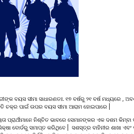
୍କ ବୟସ ସୀମା ସାଧାରଣତଃ. ୧୭ ବର୍ଷରୁ ୨୧ ବର୍ଷ ମଧ୍ୟରେ , ଅବଶ୍ୟ,
ନିଯୁକ୍ତି ଚକ୍ର ପାଇଁ ଉପର ବୟସ ସୀମା ଆରାମ ହୋଇପାରେ |
ତା ପ୍ରାର୍ଥୀମାନେ ନିଶ୍ଚିତ ଭାବରେ ସେମାନଙ୍କର ଏକ ଦଶମ କିମ୍ବା ଦ
ିକ୍ଷା ବୋର୍ଡରୁ ସମାପ୍ତ କରିଥିବେ |  ସଶସ୍ତ୍ର ବାହିନୀର ଶାଖା ଏବଂ ପ୍ର