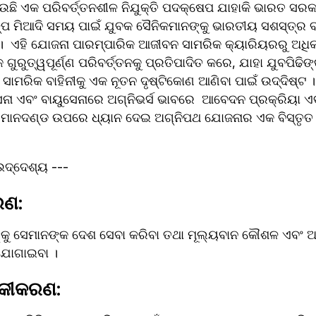
ଛି ଏକ ପରିବର୍ତ୍ତନଶୀଳ ନିଯୁକ୍ତି ପଦକ୍ଷେପ ଯାହାକି ଭାରତ ସରକା
ଳ୍ପ ମିଆଦି ସମୟ ପାଇଁ ଯୁବକ ସୈନିକମାନଙ୍କୁ ଭାରତୀୟ ସଶସ୍ତ୍ର ବ
୍ଟ।  ଏହି ଯୋଜନା ପାରମ୍ପାରିକ ଆଜୀବନ ସାମରିକ କ୍ୟାରିୟରରୁ ଅଧି
ରୁତ୍ୱପୂର୍ଣ୍ଣ ପରିବର୍ତ୍ତନକୁ ପ୍ରତିପାଦିତ କରେ, ଯାହା ଯୁବପିଢିଙ୍କ 
ାମରିକ ବାହିନୀକୁ ଏକ ନୂତନ ଦୃଷ୍ଟିକୋଣ ଆଣିବା ପାଇଁ ଉଦ୍ଦିଷ୍ଟ ।  ଚ
ା ଏବଂ ବାୟୁସେନାରେ ଅଗ୍ନିଭର୍ସ ଭାବରେ  ଆବେଦନ ପ୍ରକ୍ରିୟା ଏବଂ
ତା ମାନଦଣ୍ଡ ଉପରେ ଧ୍ୟାନ ଦେଇ ଅଗ୍ନିପଥ ଯୋଜନାର ଏକ ବିସ୍ତୃତ ସ
ଦ୍ଦେଶ୍ୟ ---
ରଣ
: 
ୁ ସେମାନଙ୍କ ଦେଶ ସେବା କରିବା ତଥା ମୂଲ୍ୟବାନ କୌଶଳ ଏବଂ ଅଭିଜ
 ଯୋଗାଇବା ।
ିକୀକରଣ
: