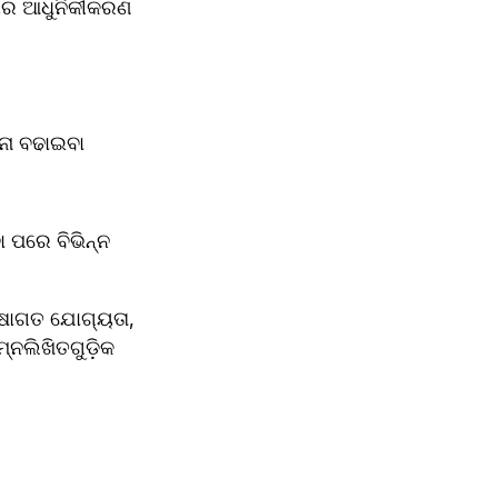
ୀର ଆଧୁନିକୀକରଣ 
ା ବଢାଇବା  
 ପରେ ବିଭିନ୍ନ 
ଷାଗତ ଯୋଗ୍ୟତା, 
୍ନଲିଖିତଗୁଡ଼ିକ 