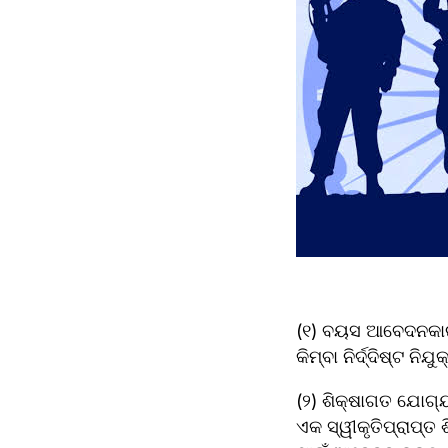
(୧) ବୟସ ଆବେଦନକାରୀଙ
କିମ୍ବା ନିର୍ଦ୍ଦିଷ୍ଟ 
(୨) ଶିକ୍ଷାଗତ ଯୋଗ୍ୟ
ଏକ ସ୍ୱୀକୃତିପ୍ରାପ୍ତ ଶ