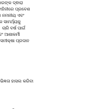
ରଙ୍କ ଦ୍ଵାରା 
ାହିନୀରେ ପ୍ରବେଶ 
କ ନମନୀୟ ଏବଂ 
ସାମର୍ଥ୍ୟକୁ 
ାରି ବର୍ଷ ପାଇଁ 
 ଆଶାକର୍ମୀ 
ମୀକ୍ଷା ପ୍ରଦାନ 
୍ଞତା ହାସଲ କରିବା 