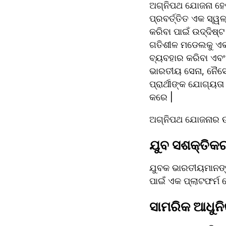
ଅଗ୍ନିପଥ ଯୋଜନା ହେଉ
ପ୍ରବର୍ତ୍ତିତ ଏକ ସ୍ୱ
କରିବା ପାଇଁ ଉଦ୍ଦିଷ
ଗତିଶୀଳ ମଡେଲକୁ ଏକ ଗୁ
ବ୍ୟବହାର କରିବା ଏବଂ ସ
ଭାରତୀୟ ସେନା, ନୈସେନ
ପ୍ରାର୍ଥୀଙ୍କ ଯୋଗ୍ୟ
କରେ |
ଅଗ୍ନିପଥ ଯୋଜନାର ଉ
ଯୁବ ସଶକ୍ତିକ
ଯୁବକ ଭାରତୀୟମାନଙ୍କ
ପାଇଁ ଏକ ପ୍ଲାଟଫର୍ମ
ସାମରିକ ଆଧୁନ