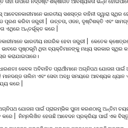
ି ତାହା ଉପରେ ନିର୍ଦ୍ଦିଷ୍ଟ ଶିକ୍ଷାଗତ ଆବଶ୍ୟକତା ଭିନ୍ନ ହୋଇପାର
୍ ଆବେଦନକାରୀମାନେ ଭାରତୀୟ ସଶସ୍ତ୍ର ବାହିନୀ ଦ୍ୱାରା ସ୍ଥିର ହ
ଡ ପୂରଣ କରିବା ଜରୁରୀ |  ଉଚ୍ଚତା, ଓଜନ, ଦୃଷ୍ଟିଶକ୍ତି ଏବଂ ସାମଗ୍ର
 ଏଥିରେ ଅନ୍ତର୍ଭୂକ୍ତ କରେ |
କାରୀମାନେ ଭାରତୀୟ ନାଗରିକ ହେବା ଜରୁରୀ |  କେତେକ କ୍ଷେତ୍ରରେ,
ାବରେ ପୃଷ୍ଠଭୂମି ଥିବା ବ୍ୟକ୍ତିମାନଙ୍କୁ ମଧ୍ୟ ସରକାର ସ୍ଥିର କରିଥିବା
ଚାର କରାଯାଇପାରେ।
ସାଧାରଣତଃ କେବଳ ଅବିବାହିତ ପ୍ରାର୍ଥୀମାନେ ଅଗ୍ନିପଥ ଯୋଜନା ପାଇଁ
ହି ମାନଦଣ୍ଡ ତାଲିମ ଏବଂ ସେବା ଅବଧି ସମୟରେ ଆବଶ୍ୟକ ଧ୍ୟାନ ଏବ
ଯ୍ୟ କରେ |
ଗ୍ନିପଥ ଯୋଜନା ପାଇଁ ପ୍ରାରମ୍ଭିକ ପୁନଃ କରଣଠାରୁ ଅନ୍ତିମ ଚୟନ
ତ କରେ |  ନିମ୍ନଲିଖିତ ହେଉଛି ଆବେଦନ ପ୍ରକ୍ରିୟା ପାଇଁ ଏକ ବିସ୍ତ