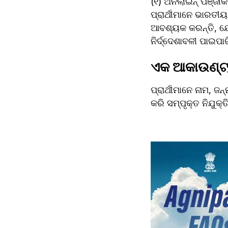
(୧) ଅନଲାଇନ୍ ପଞ୍ଜ
ପ୍ରାର୍ଥୀମାନେ ଭାରତୀୟ
ଆବଶ୍ୟକ କରନ୍ତି, ଯେ
ନିର୍ଦ୍ଦେଶାବଳୀ ପାଇପା
ଏକ ଆକାଉଣ୍ଟ୍ ସ
ପ୍ରାର୍ଥୀମାନେ ନାମ, 
କରି ସମ୍ପୃକ୍ତ ନିଯୁକ