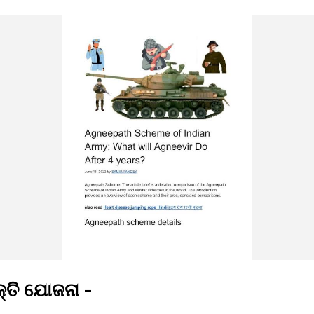
କ୍ତି ଯୋଜନା -