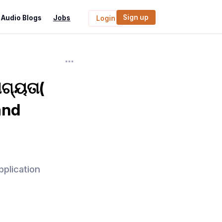
Sign up
Audio Blogs
Jobs
Login
ଗ୍ୟତା(
and
plication