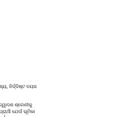
 ନିର୍ଦ୍ଦିଷ୍ଟ ବୟସ 
୍ୱାଦଶ ଶ୍ରେଣୀକୁ 
ାର୍ଥୀ ଯେଉଁ ଭୂମିକା 