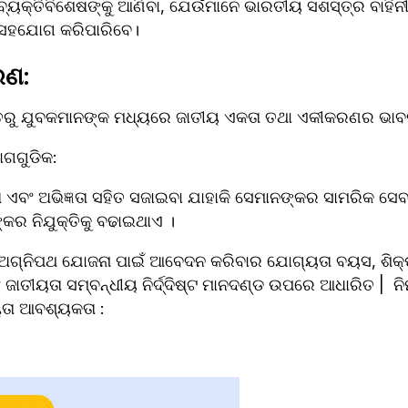
ବ୍ୟକ୍ତିବିଶେଷଙ୍କୁ ଆଣିବା, ଯେଉଁମାନେ ଭାରତୀୟ ସଶସ୍ତ୍ର ବାହିନ
 ସହଯୋଗ କରିପାରିବେ। 
ରଣ
: 
ନ୍ତରୁ ଯୁବକମାନଙ୍କ ମଧ୍ୟରେ ଜାତୀୟ ଏକତା ତଥା ଏକୀକରଣର ଭାବନ
ୋଗଗୁଡିକ: 
ତା ଏବଂ ଅଭିଜ୍ଞତା ସହିତ ସଜାଇବା ଯାହାକି ସେମାନଙ୍କର ସାମରିକ ସେବା
କର ନିଯୁକ୍ତିକୁ ବଢାଇଥାଏ ।
ଅଗ୍ନିପଥ ଯୋଜନା ପାଇଁ ଆବେଦନ କରିବାର ଯୋଗ୍ୟତା ବୟସ, ଶିକ୍
 ଜାତୀୟତା ସମ୍ବନ୍ଧୀୟ ନିର୍ଦ୍ଦିଷ୍ଟ ମାନଦଣ୍ଡ ଉପରେ ଆଧାରିତ |  ନିମ
ତା ଆବଶ୍ୟକତା :