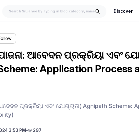
Discover
Follow
ୋଜନା: ଆବେଦନ ପ୍ରକ୍ରିୟା ଏବଂ ଯୋ
Scheme: Application Process 
ବେଦନ ପ୍ରକ୍ରିୟା ଏବଂ ଯୋଗ୍ୟତା( Agnipath Scheme: Ap
ility)
024 3:53 PM
•
297