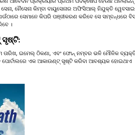
ୀକରଣ ଆବେଦନ ପ୍ରକ୍ରିୟାର ପ୍ରଥମ ପଦକ୍ଷେପ ହେଉଛି ଅନଲାଇନ୍ 
 ସେନା, ନୈସେନା କିମ୍ବା ବାୟୁସେନାର ଅଫିସିଆଲ୍ ନିଯୁକ୍ତି ୱେବସାଇଟ
ଉଁଠାରେ ସେମାନେ କିପରି ପଞ୍ଜୀକରଣ କରିବେ ସେ ସମ୍ବନ୍ଧରେ ବିସ୍ତ
ରିବେ ।
ୃଷ୍ଟି: 
ଜନ୍ମ ତାରିଖ, ଇମେଲ୍ ଠିକଣା, ଏବଂ ଫୋନ୍ ନମ୍ବର ଭଳି ମୌଳିକ ବ୍ୟକ୍
୍ତି ପୋର୍ଟାଲରେ ଏକ ଆକାଉଣ୍ଟ୍ ସୃଷ୍ଟି କରିବା ଆବଶ୍ୟକ ହୋଇଥାଏ 