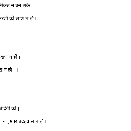
 हकीकत न बन सके।
हसरतों की लाश न हो।।
 उदास न हों।
सास न हो।।
बंदिगी की।
क जाना ,मगर बदहवास न हो।।