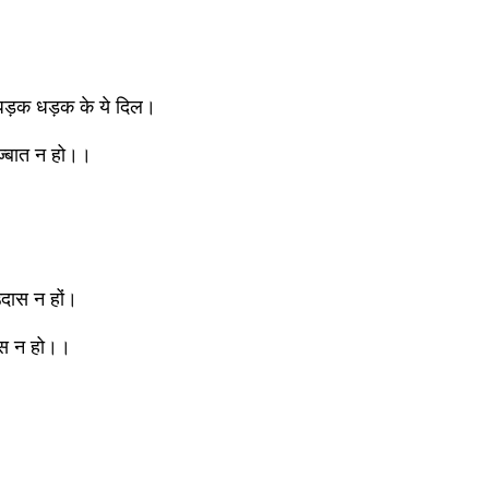
ं धड़क धड़क के ये दिल।
़्बात न हो।।
 उदास न हों।
सास न हो।।