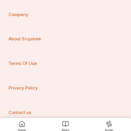
आजादी का मर्म बताने युवाओं को आया हूं।
Company
जिस आजादी के लिए
About Srujanee
कुर्बानी दी जहान रे,
यूं ही हम भूल रहे
Terms Of Use
खो रहा हमारा मान रे,
जागो उठो अब चुप न रहो
Privacy Policy
जुल्मों का तुम प्रतिकार करो,
खुद करो औरों को बोलो
Contact us
आजादी का गुणगान करो,
Home
Blogs
Audio