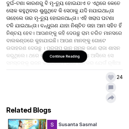
ଦୁର୍ଘ-ଟଣା କାରଣରୁ ବି ମୃ-ତ୍ୟୁ ହୋଇଯାଏ ତ ଏଥିରେ କେତେ 
ଲୋକ କହୁଥିବାର ଶୁଣୁଥିବେ କି ସେଠାକୁ ଯଦି ନଯାଇଥାନ୍ତା 
ତାହେଲେ ତାର ମୃ-ତ୍ୟୁ ହୋଇନଥାନ୍ତା। ଏହି ଖରାପ ଘଟଣା 
ଟଳି ଯାଇଥାନ୍ତା। ବନ୍ଧୁଗଣ ଯାହା ନିଶ୍ଚିତ ତାହା ଆମ ସହିତ ହିଁ 
ନିଶ୍ଚୟ ହେବ। ଆପଣଙ୍କୁ କହି ଦେଉଛୁ ରାମ ଚରିତ ମାନସରେ 
ବାଲକଣ୍ଡରେ କୁହାଯାଇଛି। ଆପଣ ମାନଙ୍କୁ ଗୋଟେ 
ଉଦାହରଣ ଦେଉଛୁ । ପ୍ରତାପ ଭାନୁ ନାମକ ଜଣେ ରାଜା ଶାସନ 
କରୁଥିଲେ। ଥରେ ତାଙ୍କ ଘରକୁ ବହୁତ ସନ୍ଥ ଆସିଲେ ସେ 
Continue Reading
ସମସ୍ତଙ୍କୁ ଭଜନ କରାଇଲେ। ଘରେ ତାଙ୍କର ଯେଉଁ ରୁଷିଆ 
ଥିଲା ସେ ଜଣେ ମାୟାବି ରାକ୍ଷସ ଥିଲା। ସେ ମାୟାବୀ ରାକ୍ଷସ 
24
ସବୁ ସନ୍ଥଙ୍କୁ ଏବଂ ବ୍ରାହ୍ମଣଙ୍କୁ ତାଙ୍କର ଥାଳିରେ ମାଂସ 
ପରସି ଦେଲା ଏବଂ ସନ୍ଥମାନେ ଏବଂ ବ୍ରାହ୍ମଣମାନେ ଦେଖିଲେ 
ଆମର ଥାଳିଲେ ମାଂସ। ଏବଂ ସେମାନେ ରାଜା ପ୍ରତାପଭାନୁଙ୍କୁ 
ଅଭି-ଶାପ ଦେଲେ କି ତୁ ସବୁଦିନ ପାଇଁ ରାକ୍ଷସ ବନିଜା। ଏବେ 
ରାଜା ପ୍ରତାପ ଭାନୁ ମନରେ ବିଚାର କଲେ କି ମୁଁ ଯଦି 
Related Blogs
ସେମାନଙ୍କୁ ଭଜନ କରେଇବାକୁ ନନେଇଥାନ୍ତି ତାହେଲେ 
ମୋର ଏହି ଦୁର୍ଗତି ହୋଇନଥାନ୍ତା। ଏହି ଘଟଣା ମୋ ଉପରୁ 
Susanta Sasmal