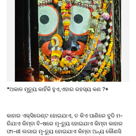
*ଅକାଳ ମୃତ୍ୟୁ କାହିଁକି ହୁଏ,ଏହାର ରହସ୍ୟ କଣ ?*
କାହାର ଏକ୍ସିଡେଣ୍ଟ ହୋଇଯାଏ, ତ କିଏ ପାଣିରେ ବୁଡି ମ-
ରିଯାଏ କିମ୍ବା ବି-ଷରେ ମୃ-ତ୍ୟୁ ହୋଇଯାଏ କିମ୍ବା କାହାର 
ଫା-ଶୀ ଲଗାଇ ମୃ-ତ୍ୟୁ ହୋଇଯାଏ କିମ୍ବା ଅନ୍ୟ କୌଣସି 