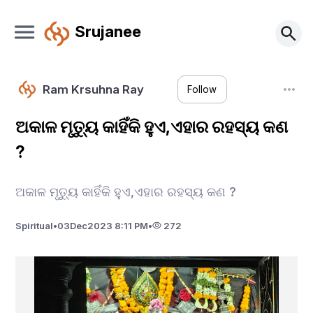
Srujanee
Ram Krsuhna Ray
Follow
ଅକାଳ ମୃତ୍ୟୁ କାହିଁକି ହୁଏ,ଏହାର ରହସ୍ୟ କଣ
?
ଅକାଳ ମୃତ୍ୟୁ କାହିଁକି ହୁଏ,ଏହାର ରହସ୍ୟ କଣ ?
Spiritual
•
03
Dec
2023 8:11 PM
•
272