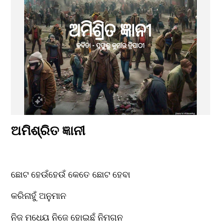
ଅମିଶ୍ରିତ ଜ୍ଞାନୀ
ଛୋଟ ହେଉଁହେଉଁ କେତେ ଛୋଟ ହେବା
କରିନାହୁଁ ଅନୁମାନ
ନିଜ ମଧ୍ୟେ ନିଜେ ହୋଇଛୁଁ ନିମଗ୍ନ 