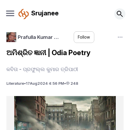
Srujanee
Prafulla Kumar …
Follow
ଅମିଶ୍ରିତ ଜ୍ଞାନୀ | Odia Poetry
କବିତା - ପ୍ରଫୁଲ୍ଲ କୁମାର ତ୍ରିପାଠୀ
Literature
•
17
Aug
2024 4:56 PM
•
248