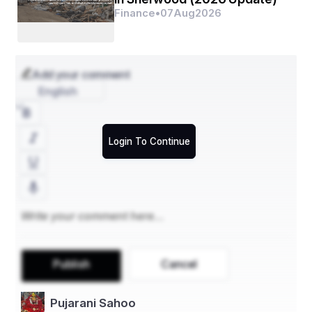
Finance
•
07
Aug
2026
ପାଇଁ ରଣନୀତି ପ୍ରସ୍ତୁତ କରିବାରେ ସାହାଯ୍ୟ କରିବ, 
ଛାତ୍ରମାନଙ୍କ ପାଇଁ ଏକ ନିରବଚ୍ଛିନ୍ନ ଶିକ୍ଷା ଯାତ୍ରା 
ନିଶ୍ଚିତ କରିବ |
Add your comment
English
Login To Continue
Publish
Cancel
Pujarani Sahoo