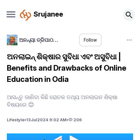
Srujanee
ଅନନ୍ୟା ତ୍ରିପାଠ…
Follow
ଅନଲାଇନ୍ ଶିକ୍ଷାର ସୁବିଧା ଏବଂ ଅସୁବିଧା |
Benefits and Drawbacks of Online
Education in Odia
ଆସନ୍ତୁ ଜାଣିବା କିଛି ରୋଚକ ତଥ୍ୟ ଅନଲାଇନ ଶିକ୍ଷା
ବିଷୟରେ 😊
Lifestyle
•
13
Jul
2024 9:02 AM
•
206