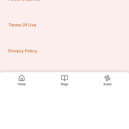
ଏହିପରି, ଅନଲାଇନ୍ ଶିକ୍ଷା ଛାତ୍ରମାନଙ୍କୁ ଶିକ୍ଷାରେ ସମୟ 
ଏବଂ ସ୍ଥାନର ଉପଲବ୍ଧତା ପ୍ରଦାନ କରେ |
Terms Of Use
3. ସୁଲଭତା 
Privacy Policy
ଅନଲାଇନ୍ ଶିକ୍ଷାର ଅନ୍ୟ ଏକ ସୁବିଧା ହେଉଛି ଆର୍ଥିକ ଖର୍ଚ୍ଚ 
Contact us
ହ୍ରାସ | ଶାରୀରିକ ଶିକ୍ଷା ତୁଳନାରେ ଅନଲାଇନ୍ ଶିକ୍ଷା ଅଧିକ 
Home
Blogs
Audio
ସୁଲଭ ଅଟେ | ଏହାର କାରଣ ହେଉଛି ଅନଲାଇନ୍ ଶିକ୍ଷା 
ଛାତ୍ର ପରିବହନ, ଛାତ୍ର ଭୋଜନ ଏବଂ ସବୁଠାରୁ 
ଗୁରୁତ୍ୱପୂର୍ଣ୍ଣ କଥା ହେଉଛି ରିଅଲ୍ ଇଷ୍ଟେଟ୍ ମୂଲ୍ୟର 
Srujanee
ପଏଣ୍ଟକୁ ଦୂର କରିଥାଏ | ଅତିରିକ୍ତ ଭାବରେ, ସମସ୍ତ 
ପାଠ୍ୟକ୍ରମ କିମ୍ବା ଅଧ୍ୟୟନ ସାମଗ୍ରୀ ଅନଲାଇନରେ 
ଉପଲବ୍ଧ, ଏହିପରି ଏକ କାଗଜହୀନ ଶିକ୍ଷଣ ପରିବେଶ ସୃଷ୍ଟି 