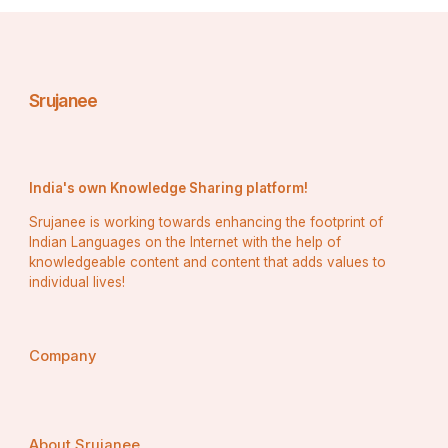
ଦକ୍ଷ ଶିକ୍ଷାବିତ୍ ହେବାକୁ ସକ୍ଷମ ଅଟନ୍ତି |
2. ସମୟ ଏବଂ ସ୍ଥାନର ଉପଲବ୍ଧତା |
Srujanee
ଅନଲାଇନ୍ ଶିକ୍ଷାର ଅନ୍ୟ ଏକ ସୁବିଧା ହେଉଛି ଏହା 
India's own Knowledge Sharing platform!
ଛାତ୍ରମାନଙ୍କୁ ନିଜ ପସନ୍ଦର ଯେକୌଣସି ସ୍ଥାନରୁ 
Srujanee is working towards enhancing the footprint of
କ୍ଲାସରେ ଯୋଗଦେବାକୁ ଅନୁମତି ଦେଇଥାଏ | ଏହା ମଧ୍ୟ 
Indian Languages on the Internet with the help of
ବିଦ୍ୟାଳୟଗୁଡ଼ିକୁ ଭୌଗୋଳିକ ସୀମା ଦ୍ୱାରା ସୀମିତ ରହିବା 
knowledgeable content and content that adds values to
ପରିବର୍ତ୍ତେ ଛାତ୍ରମାନଙ୍କ ଏକ ବ୍ୟାପକ ନେଟୱାର୍କରେ 
individual lives!
ପହଞ୍ଚିବାକୁ ଅନୁମତି ଦିଏ | ଅତିରିକ୍ତ ଭାବରେ, ଅନଲାଇନ୍ 
ବକ୍ତୃତା ରେକର୍ଡ, ଅଭିଲେଖାଗାର ଏବଂ ଭବିଷ୍ୟତର ସନ୍ଦର୍ଭ 
Company
ପାଇଁ ଅଂଶୀଦାର ହୋଇପାରିବ | ଏହା ଛାତ୍ରମାନଙ୍କୁ 
ସେମାନଙ୍କର ଆରାମ ସମୟରେ ଶିକ୍ଷଣ ସାମଗ୍ରୀକୁ 
ପ୍ରବେଶ କରିବାକୁ ଅନୁମତି ଦିଏ |
About Srujanee