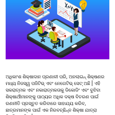
ଅଧିକାଂଶ ଶିକ୍ଷାଦାନ ପ୍ରଣାଳୀ ପରି, ଅନଲାଇନ୍ ଶିକ୍ଷଣର 
ମଧ୍ୟ ନିଜସ୍ୱ ପଜିଟିଭ୍ ଏବଂ ନେଗେଟିଭ୍ ସେଟ୍ ଅଛି | ଏହି 
ସକରାତ୍ମକ ଏବଂ ନକାରାତ୍ମକତାକୁ ଡିକୋଡିଂ ଏବଂ ବୁଝିବା 
ଶିକ୍ଷାର୍ଥୀମାନଙ୍କୁ ପାଠ୍ୟର ଅଧିକ ଦକ୍ଷ ବିତରଣ ପାଇଁ 
ରଣନୀତି ପ୍ରସ୍ତୁତ କରିବାରେ ସାହାଯ୍ୟ କରିବ, 
ଛାତ୍ରମାନଙ୍କ ପାଇଁ ଏକ ନିରବଚ୍ଛିନ୍ନ ଶିକ୍ଷା ଯାତ୍ରା 