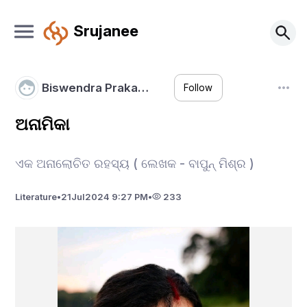
Srujanee
Biswendra Praka…
Follow
ଅନାମିକା
ଏକ ଅନାଲୋଚିତ ରହସ୍ୟ ( ଲେଖକ - ବାପୁନ୍ ମିଶ୍ର )
Literature
•
21
Jul
2024 9:27 PM
•
233