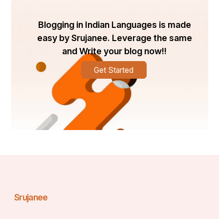
Blogging in Indian Languages is made
easy by Srujanee. Leverage the same
‌ଆଦ୍ୟ ଯୌବନର ପିଚ୍ଛିଳ ପଥରେ ପାଦ ପକାଇ ଚାଲିବାର 
and Write your blog now!!
ଅୟମାରମ୍ଭ କେବେଠୁଁ ହୋଇସାରିଥିଲା । ସୁକୁମାର ତନୁରେ 
Get Started
ଯୌବନଟା ତାର କାୟା ବିସ୍ତାର କରି କେବେଠୁଁ ପୌରୁଷତ୍ବର 
ସଙ୍କେତ ଦେଇସାରିଥାଏ । ପୂର୍ଣ୍ଣିମା ଆକାଶକୁ ଦେଖି ତୁଚ୍ଛା 
କଳ୍ପନା ରେ ବୁଡି ରହି ବିତିଯାଉଥାଏ ରାତି । କେଜାଣି କାହିଁକି 
,କେଉଁ ଏକ ବିଚିତ୍ର ରହସ୍ୟମୟ ରାଜ୍ୟରେ ମନଟା 
ଅନାୟାସରେ କେନ୍ଦ୍ରିତ ହେଉଯାଉଥାଏ । ଆଜି ସେ ସମୟର 
ସ୍ମୃତିକୁ ମନେପକାଇଲେ ଲୋମଟାଙ୍ଗୁରୀ ଉଠେ, ଏକ ମଧୁର 
ସିହରଣରେ ଥରିଉଠେ ବୁକୁ । ସ୍ବଳ୍ପ ବୟସରେ ମଧ୍ୟ ମୋର 
ବିଚାର ଶକ୍ତିର ଅନନ୍ୟ ପରିପକ୍ବତା ଥାଏ । ମୁଁ ବୁଝିସାରିଥିଲି 
ଯେ ଜୀବନର ଇତିହାସ ରେ ଏହି ଯୌବନର ଅବଧି ହିଁ ମଧୁମୟ 
ସ୍ମୃତି ହୋଇ ଚିରଦିନ ପର୍ଯ୍ୟନ୍ତ ରହିଯାଏ , ପରିଣତ 
Srujanee
ବୟସରେ ଅଧିକ ସମୟ ଏଇ ସ୍ମୃତି ର ସାହାରାରେ କେବଳ 
ବିତିଯାଏ । ମୁଁ ଥିଲି ମୋ ବାପାମାଆଙ୍କର ସର୍ବକନିଷ୍ଠ 