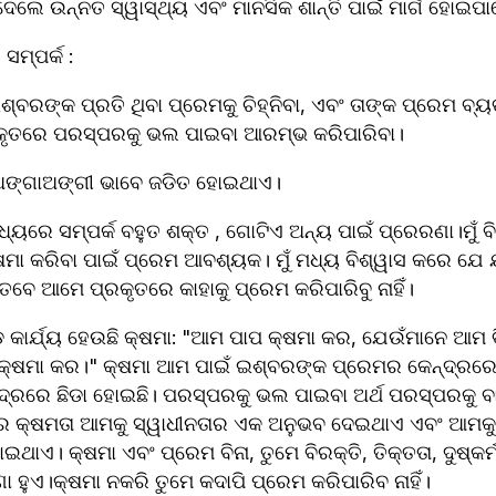
଼ିଦେଲେ ଉନ୍ନତ ସ୍ୱାସ୍ଥ୍ୟ ଏବଂ ମାନସିକ ଶାନ୍ତି ପାଇଁ ମାର୍ଗ ହୋଇପ
ମ୍ପର୍କ :
ରଙ୍କ ପ୍ରତି ଥିବା ପ୍ରେମକୁ ଚିହ୍ନିବା, ଏବଂ ତାଙ୍କ ପ୍ରେମ ବ୍ୟ
ରକୃତରେ ପରସ୍ପରକୁ ଭଲ ପାଇବା ଆରମ୍ଭ କରିପାରିବା।
 ଅଙ୍ଗାଅଙ୍ଗୀ ଭାବେ ଜଡିତ ହୋଇଥାଏ।
୍ୟରେ ସମ୍ପର୍କ ବହୁତ ଶକ୍ତ , ଗୋଟିଏ ଅନ୍ୟ ପାଇଁ ପ୍ରେରଣା।ମୁଁ ବ
ଷମା କରିବା ପାଇଁ ପ୍ରେମ ଆବଶ୍ୟକ। ମୁଁ ମଧ୍ୟ ବିଶ୍ୱାସ କରେ ଯେ 
 ତେବେ ଆମେ ପ୍ରକୃତରେ କାହାକୁ ପ୍ରେମ କରିପାରିବୁ ନାହିଁ।
 କାର୍ଯ୍ୟ ହେଉଛି କ୍ଷମା: "ଆମ ପାପ କ୍ଷମା କର, ଯେଉଁମାନେ ଆମ ବ
ୁ କ୍ଷମା କର।" କ୍ଷମା ଆମ ପାଇଁ ଇଶ୍ବରଙ୍କ ପ୍ରେମର କେନ୍ଦ୍ରରେ
ରରେ ଛିଡା ହୋଇଛି। ପରସ୍ପରକୁ ଭଲ ପାଇବା ଅର୍ଥ ପରସ୍ପରକୁ ବା
ାର କ୍ଷମତା ଆମକୁ ସ୍ୱାଧୀନତାର ଏକ ଅନୁଭବ ଦେଇଥାଏ ଏବଂ ଆମକୁ କ
ାଏ। କ୍ଷମା ଏବଂ ପ୍ରେମ ବିନା, ତୁମେ ବିରକ୍ତି, ତିକ୍ତତା, ଦୁଷ୍କର୍ମ
ା ହୁଏ।କ୍ଷମା ନକରି ତୁମେ କଦାପି ପ୍ରେମ କରିପାରିବ ନାହିଁ।