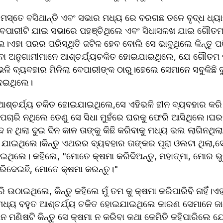
ମସ୍ତେ ବସିଥାନ୍ତି ଏବଂ ସଭାର ମଧ୍ୟ ରେ ବରଗଛ ତଳେ ବୃଦ୍ଧ ଧ୍ୟାନ 
ବେପାରୀଟି ଯାଇ ସଭାରେ ପହଞ୍ଚିଥିଲେ ଏବଂ ସିଧାସଳଖ ଯାଇ ଗୌତମ
ଲେ।ଏହା ପରର ପରିସ୍ଥିତି ଜଟିଳ ହେବ ବୋଲି ସେ ଭାବୁଥିଲେ କିନ୍ତୁ ପରିସ
ବା ଅନୁଗାମୀମାନେ ଆଶ୍ଚର୍ଯ୍ୟଚକିତ ହୋଇଯାଇଥିଲେ, ଯେ ଗୌତମ ପୁ
ଭଳି ବ୍ୟବହାର ମିଳିଲା ବେପାରୀଙ୍କ ଠାରୁ।ହେଲେ ସେମାନେ ସବୁକିଛି
 ଦେଇଥିଲେ।
ରା ଆଶ୍ଚର୍ଯ୍ୟ ଚକିତ ହୋଇଯାଇଥିଲେ,ସେ ଏହିଭଳି ହୀନ ବ୍ୟବହାର କରି ମ
 ପଚାରି ନଥିଲେ ତେଣୁ ସେ ସିଧା ମୁହଁରେ ଘରକୁ ଫେରି ଆସିଥିଲେ।ଘର
ିଦ ନ ଥିଲା ଦୁଇ ଦିନ କାଳ ତାଙ୍କୁ କିଛି କରିବାକୁ ମଧ୍ୟ ଭଲ ଲାଗିନଥିଲା
 ଯାଇଥିଲେ।କିନ୍ତୁ ଏଥରର ବ୍ୟବହାର ତାଙ୍କର ପୂରା ଓଲଟା ଥିଲା,ସ
ଇଥିଲେ। କହିଲେ, "ମୋତେ କ୍ଷମା କରିଦିଅନ୍ତୁ, ମହାତ୍ମା, ମୋର ଭୁ
ରିଦେଇଛି, ମୋତେ କ୍ଷମା କରନ୍ତୁ।"
 ଉଠାଇଥିଲେ, କିନ୍ତୁ କହିଲେ ମୁଁ ତମ କୁ କ୍ଷମା କରିପାରିବି ନାହିଁ।ଏହ
 ମଧ୍ୟ ବହୁତ ଆଶ୍ଚର୍ଯ୍ୟ ଚକିତ ହୋଇଯାଇଥିଲେ କାରଣ ସେମାନେ ଜ
ନ ମଣିଷଟି କିନ୍ତୁ ସେ କ୍ଷମା ନ କରିବା କଥା କେମିତି କହିପାରିଲେ ଯ