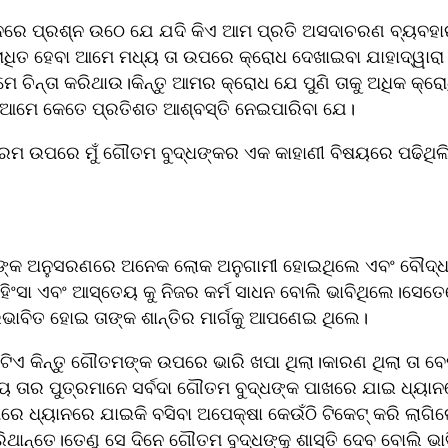
େ ପ୍ରଶ୍ନ ଉଠେ ଯେ ଯଦି କିଏ ଆମ ପ୍ରତି ଅସଦାଚରଣ ବ୍ୟବହାର
ିତ ହେବା ଆମେ ମଧ୍ୟ ତା ଉପରେ କ୍ରୋଧ ଦେଖାଇବା ଯାହାଦ୍ୱାରା ସିଏ 
େ ଚିନ୍ତା କରିଥାଉ।କିନ୍ତୁ ଆମର କ୍ରୋଧ ଯେ ପୁଣି ତାକୁ ଅଧିକ କ୍ର
 ଆମେ କେତେ ପ୍ରତିଶତ ଆଶ୍ବସ୍ତି ନେଇପାରିବା ଯେ।
ମ ଉପରେ ମୁଁ ଗୌତମ ବୁଦ୍ଧଙ୍କର ଏକ କାହାଣୀ ବିଷୟରେ ପଢିଥିଲି ଯ
ଙ୍କ ଅନୁସରଣରେ ଅନେକ ଲୋକ ଅନୁଗାମୀ ହୋଇଥିଲେ ଏବଂ ବୌଦ୍ଧ ଧ
ହିଂସା ଏବଂ ଆସ୍ତେୟ କୁ ନିଜର କର୍ମ ସାଧନ ବୋଲି ଭାବିଥିଲେ।ସେ
ରଭାବିତ ହୋଇ ତାଙ୍କ ଶାନ୍ତିର ମାର୍ଗକୁ ଆପଣେଇ ଥିଲେ।
ଟିଏ କିନ୍ତୁ ଗୌତମଙ୍କ ଉପରେ ଭାରି ଖପା ଥିଲା।କାରଣ ଥିଲା ତା ବେ
 ତାର ପୁତ୍ରମାନେ ସର୍ବଦା ଗୌତମ ବୁଦ୍ଧଙ୍କ ପାଖରେ ଯାଇ ଧ୍ୟାନର
ପାଖରେ ଧ୍ୟାନରେ ଯାଇକି ବସିବା ଅପେକ୍ଷା କେଉଁଠି ଟିକେଟ୍ କରି ଲାଗି
ରିଥାନ୍ତେ।ତେଣୁ ସେ ଦିନେ ଗୌତମ ବୁଦ୍ଧଙ୍କୁ ଶାସ୍ତି ଦେବ ବୋଲି ଭା