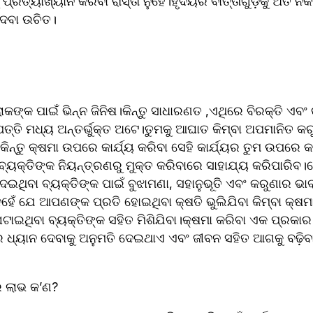
ତ୍ୟାଖ୍ୟାନ କରିବା ରାସ୍ତା ନୁହେଁ।ହୃଦୟର ବାର୍ତ୍ତାଗୁଡ଼ିକୁ ଅତି ନିକ
ଦେବା ଉଚିତ।
ଲୋକଙ୍କ ପାଇଁ ଭିନ୍ନ ଜିନିଷ।କିନ୍ତୁ ସାଧାରଣତ ,ଏଥିରେ ବିରକ୍ତି ଏବଂ 
୍ତି ମଧ୍ୟ ଅନ୍ତର୍ଭୁକ୍ତ ଅଟେ।ତୁମକୁ ଆଘାତ କିମ୍ବା ଅପମାନିତ କରୁଥିବ
ିନ୍ତୁ କ୍ଷମା ଉପରେ କାର୍ଯ୍ୟ କରିବା ସେହି କାର୍ଯ୍ୟର ତୁମ ଉପରେ କ
ା ବ୍ୟକ୍ତିଙ୍କ ନିୟନ୍ତ୍ରଣରୁ ମୁକ୍ତ କରିବାରେ ସାହାଯ୍ୟ କରିପାରିବ।
ଇଥିବା ବ୍ୟକ୍ତିଙ୍କ ପାଇଁ ବୁଝାମଣା, ସହାନୁଭୂତି ଏବଂ କରୁଣାର ଭ
ନୁହେଁ ଯେ ଆପଣଙ୍କ ପ୍ରତି ହୋଇଥିବା କ୍ଷତି ଭୁଲିଯିବା କିମ୍ବା କ୍ଷମ
 ଘଟାଇଥିବା ବ୍ୟକ୍ତିଙ୍କ ସହିତ ମିଶିଯିବା।କ୍ଷମା କରିବା ଏକ ପ୍ରକାର 
ଧ୍ୟାନ ଦେବାକୁ ଅନୁମତି ଦେଇଥାଏ ଏବଂ ଜୀବନ ସହିତ ଆଗକୁ ବଢ଼ିବା
ର ଲାଭ କ’ଣ?