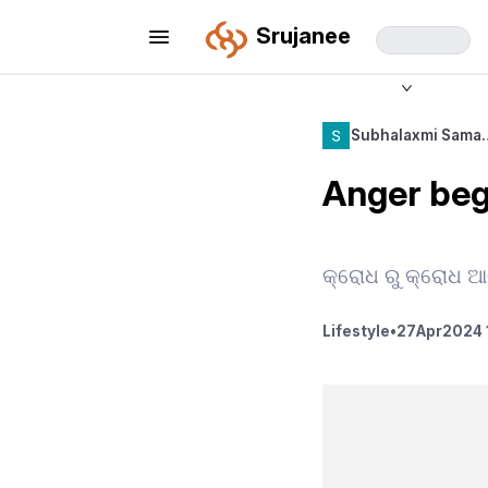
Srujanee
Subhalaxmi Sama
Anger beg
କ୍ରୋଧ ରୁ କ୍ରୋଧ ଆସ
Lifestyle
•
27
Apr
2024 