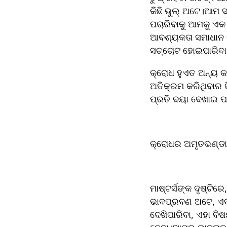
କିଛି ଭୁଲ୍ ଅଟେ।ଆମ ସହି
ପଚାରିବାକୁ ଆମକୁ ଏକ 
ଆବଶ୍ୟକତା ସମାଧାନ କ
ସଚ୍ଚୋଟ ହୋଇପାରିବା 
କ୍ରୋଧ ହୁଏତ ଅନ୍ୟ କ
ଅତିକ୍ରମ କରିଥିବାର ଚ
ପ୍ରତି ଦୟା ଦେଖାଇ ପର
କ୍ରୋଧର ଅମୃତଭଣ୍ଡା
ମାଷ୍ଟର୍ସଙ୍କ ଦୃଷ୍ଟିର
ଭାବପ୍ରବଣ ଅଟେ, ଏବଂ
ଦେଖିପାରିବା, ଏହା ବ