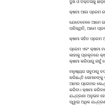
ଦୁଖ ଓ ତିକ୍ତତାକୁ ଛାଡ
କ୍ଷମା ଆଉ ପ୍ରେମ ର ସ
ଯେତେବେଳେ ଆମେ ଇଶ୍ବ
ପରିସ୍ଥିତି, ଆମେ ପ୍
କ୍ଷମା ସହିତ ପ୍ରେମ
ପ୍ରେମ ଏବଂ କ୍ଷମା ମଧ
କାହାକୁ ପ୍ରକୃତରେ କ୍
କ୍ଷମା କରିପାରୁ ନାହୁଁ
ମନୁଷ୍ୟର ସବୁଠାରୁ ବଡ
କରିଛନ୍ତି ସେମାନଙ୍କ
ଆମର ପ୍ରେମର କେନ୍ଦ୍
କରିବା। କ୍ଷମା କରିବ
ଯନ୍ତ୍ରଣା ଅନୁଭବ ହୋଇଥ
ଦ୍ୱାରା ଅଧିକ ଯନ୍ତ୍ରଣ