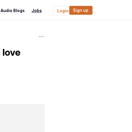
Sign up
Audio Blogs
Jobs
Login
 love