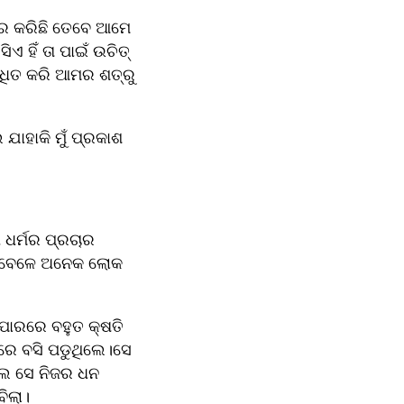
 କରିଛି ତେବେ ଆମେ 
ହିଁ ତା ପାଇଁ ଉଚିତ୍ 
ୋଧିତ କରି ଆମର ଶତ୍ରୁ 
ାହାକି ମୁଁ ପ୍ରକାଶ 
ର୍ମର ପ୍ରଚାର 
ତେବେଳେ ଅନେକ ଲୋକ 
ପାରରେ ବହୁତ କ୍ଷତି 
େ ବସି ପଡୁଥିଲେ।ସେ 
ଲେ ସେ ନିଜର ଧନ 
ବିଲା।