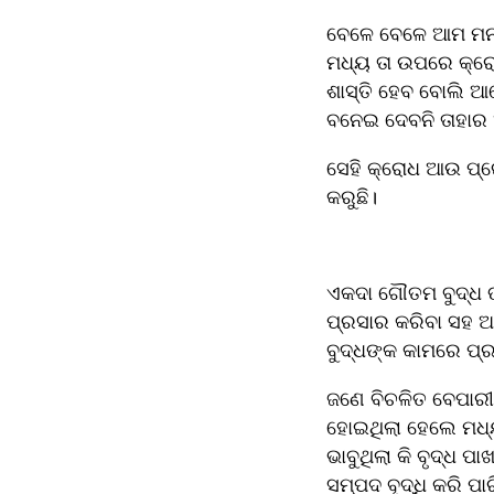
ବେଳେ ବେଳେ ଆମ ମନର
ମଧ୍ୟ ତା ଉପରେ କ୍ରୋଧ
ଶାସ୍ତି ହେବ ବୋଲି ଆମ
ବନେଇ ଦେବନି ତାହାର
ସେହି କ୍ରୋଧ ଆଉ ପ୍ରେ
କରୁଛି।
ଏକଦା ଗୌତମ ବୁଦ୍ଧ 
ପ୍ରସାର କରିବା ସହ ଅ
ବୁଦ୍ଧଙ୍କ କାମରେ ପ୍
ଜଣେ ବିଚଳିତ ବେପାରୀ
ହୋଇଥିଲା ହେଲେ ମଧ୍ୟ
ଭାବୁଥିଲା କି ବୃଦ୍ଧ 
ସମ୍ପଦ ବୃଦ୍ଧି କରି ପା