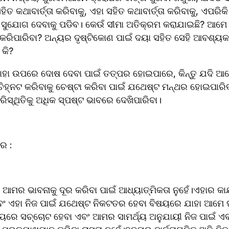
ତ କଥାବାର୍ତ୍ତା କରିବାକୁ, ଏହା ସହିତ କଥାବାର୍ତ୍ତା କରିବାକୁ, ଏପରିକି 
ସୁଯୋଗ ଦେବାକୁ ପଡିବ। କେଉଁ ସୀମା ଅତିକ୍ରମ କରାଯାଇଛି? ଆମେ ବର
ରିପାରିବା? ଅନ୍ୟର ଦୃଷ୍ଟିକୋଣ ପାଇଁ ଦୟା ସହିତ ସେହି ଆବଶ୍ୟ
କି?
ାହା ଉପରେ ଦୋଷ ଦେବା ପାଇଁ ତତ୍ପର ହୋଇପାରେ, କିନ୍ତୁ ଯଦି ଆମେ
ିହ୍ନଟ କରିବାକୁ ଚେଷ୍ଟା କରିବା ପାଇଁ ଯଥେଷ୍ଟ ମନ୍ଥର ହୋଇପାରିବ
ିସ୍ଥିତିକୁ ଅଧିକ ସ୍ପଷ୍ଟ ଭାବରେ ଦେଖିପାରିବା।
ର :
େ, ଆମର ଭାବନାକୁ ଦୂର କରିବା ପାଇଁ ଆଧ୍ୟାତ୍ମିକତା ନୁହେଁ।ଏହାର କାର
 ଏହା ନିଜ ପାଇଁ ଯଥେଷ୍ଟ ନିକଟତର ହେବା ବିଷୟରେ ଯାହା ଆମେ ଘଟ
ିଷୟରେ ସଚ୍ଚୋଟ ହେବା ଏବଂ ଆମର ସାମର୍ଥ୍ୟ ଅନୁଯାୟୀ ନିଜ ପାଇଁ 