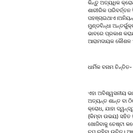
କିନ୍ତୁ ଅତ୍ୟଧିକ କ୍ରୋ
ଶାରୀରିକ ପରିବର୍ତ୍ତନ 
ପହଞ୍ଚାଇଥାଏ।ଅନିୟନ୍ତ
ମୁଣ୍ଡବିନ୍ଧା ଅନ୍ତର
ଭାବରେ ପ୍ରକାଶ କରାଯା
ଆରାମଦାୟକ କୌଶଳ ଏବଂ
ଧାର୍ମିକ ବନାମ ଚିନ୍ତିତ-
ଏହା ଅବିଶ୍ୱସନୀୟ ଭାବ
ଅତ୍ୟନ୍ତ ଶାନ୍ତ ବା ଠ
କ୍ରୋଧ, ଯାହା ଦ୍ୱନ୍ଦ୍
(କିମ୍ବା ଉଭୟ) ସହିତ
ଖୋଜିବାକୁ ଚେଷ୍ଟା କର
ଚୁପ୍ ରହିବା ଉଚିତ୍। ଆ