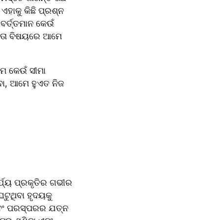
ଏହାକୁ କିଛି ପ୍ରଶ୍ନ 
୍ତ୍ତମାନ କେଉଁ 
କତା ବିଷୟରେ ଆମେ 
 କେଉଁ ସୀମା 
ା, ଆମେ ହୁଏତ ନିଜ 
୍ଯ୍ୟ ପ୍ରକୃତିର ଗଭୀର 
ୁଥିବା ହୃଦୟକୁ 
ଏବଂ ପରସ୍ପରର ଯତ୍ନ 