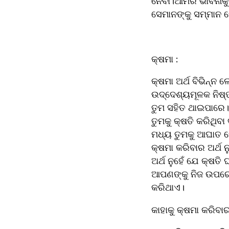
ନେବା।ଆମର ଭାବନାକୁ ପ୍ର
ସେମାନଙ୍କୁ ସମ୍ମାନ 
କ୍ଷମା :
କ୍ଷମା ଅର୍ଥ ବିଭିନ୍ନ 
ଉଦ୍ଦେଶ୍ୟମୂଳକ ନିଷ୍ପତ
ତୁମ ସହିତ ଥାଇପାରେ।କ
ତୁମକୁ କ୍ଷତି କରିଥିବ
ମଧ୍ୟ ତୁମକୁ ଆଘାତ ଦେ
କ୍ଷମା କରିବାର ଅର୍ଥ 
ଅର୍ଥ ନୁହେଁ ଯେ କ୍ଷତି
ଆପଣଙ୍କୁ ନିଜ ଉପରେ 
କରିଥାଏ।
କାହାକୁ କ୍ଷମା କରିବା