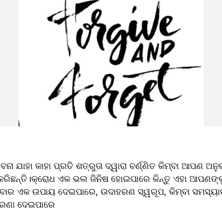
ା ଯାହା କାହା ପ୍ରତି ଶତ୍ରୁତା ଦ୍ୱାରା ବର୍ଣ୍ଣିତ କିମ୍ବା ଆପଣ ଅନୁ
କରିଛନ୍ତି।କ୍ରୋଧ ଏକ ଭଲ ଜିନିଷ ହୋଇପାରେ କିନ୍ତୁ ଏହା ଆପଣଙ୍କୁ
ିବାର ଏକ ଉପାୟ ଦେଇପାରେ, ଉଦାହରଣ ସ୍ୱରୂପ, କିମ୍ବା ସମସ୍ୟାର
େରଣା ଦେଇପାରେ