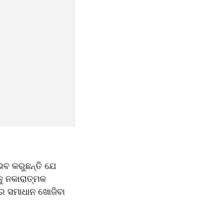
ଭବ କରୁଛନ୍ତି ଯେ 
 ନକାରାତ୍ମକ 
 ସମାଧାନ ଖୋଜିବା 