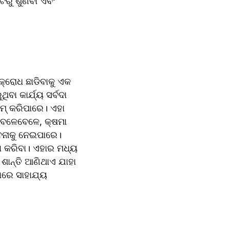
ଟରୁ ଶୁଣିବା ଏବଂ 
କ୍ରୋଧ ଛାଡିବାକୁ ଏକ 
ା କାର୍ଯ୍ୟ ସର୍ବଦା 
ମ୍ କରିପାରେ। ଏହା 
ବେଳେବେଳେ, କ୍ଷମା 
ାବନାକୁ ନେଇପାରେ।
ା କରିବା। ଏହାର ମଧ୍ୟ 
ଶାନ୍ତି ଆଣିଥାଏ ଯାହା 
ରେ ସାହାଯ୍ୟ 