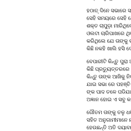
ହଠାତ୍ ଦିନେ ସଭାରେ ସ
ସେହି ସମୟରେ ସେହି 
ଶକ୍ତ ଚାପୁଡ଼ା ମାରିଥି
ଓଲଟା ଚାରିପାଖରେ ଥି
କରିଥିଲେ ଯେ ତାଙ୍କୁ 
କିଛି ନକହି ଖାଲି ହସି
ବେପାରୀଟି କିନ୍ତୁ ପୁ
କିଛି ପ୍ରତ୍ୟୁତ୍ତରରେ
କିନ୍ତୁ ତାଙ୍କ ଆଖିକୁ ନ
ଯାଇ ସଭା ରେ ପହଞ୍ଚି
ଙ୍କ ପାଦ ତଳେ ପଡିଯା
ଅଜ୍ଞାନ ହୋଇ ଏ ସବୁ କ
ଗୌତମ ତାଙ୍କୁ ତଳୁ ଧରି
ସହିତ ଅନୁଗାମୀମାନେ
ହେଉଛନ୍ତି ଅତି ଦୟାବା