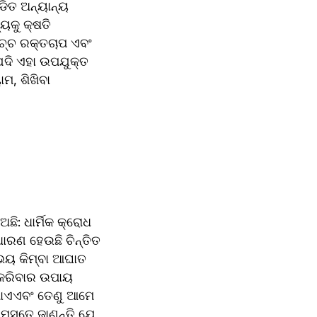
ଡିତ ଅନ୍ୟାନ୍ୟ 
ୟକୁ କ୍ଷତି 
ଚ୍ଚ ରକ୍ତଚାପ ଏବଂ 
ଦି ଏହା ଉପଯୁକ୍ତ 
, ଶିଖିବା 
: ଧାର୍ମିକ କ୍ରୋଧ 
ାରଣ ହେଉଛି ଚିନ୍ତିତ 
 ଭୟ କିମ୍ବା ଆଘାତ 
 କରିବାର ଉପାୟ 
ଥାଏଏବଂ ତେଣୁ ଆମେ 
ସମସ୍ତେ ଜାଣନ୍ତି ଯେ 