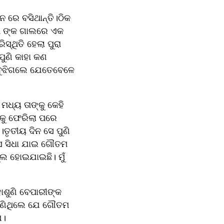
ରେ ବସିଥାନ୍ତି।ଠିକ 
 ଙ୍କ ଗାଲରେ ଏକ 
୍ଥିତି ହେଲା ପୁରା 
ଣି କାହା କଣ 
 ବୁଝିଗଲେ ଯେତେବେଳେ 
ଧ୍ୟ ତାଙ୍କୁ କେହି 
କୁ ଫେରିଲା ପରେ 
।ତୃତୀୟ ଦିନ ସେ ପୁଣି 
େ ସିଧା ଯାଇ ଗୌତମ 
ଲ ହୋଇଯାଇଛି। ମୁଁ 
ାଶୁଣି ବେପାରୀଙ୍କ 
ାଣିଥିଲେ ଯେ ଗୌତମ 
େ।