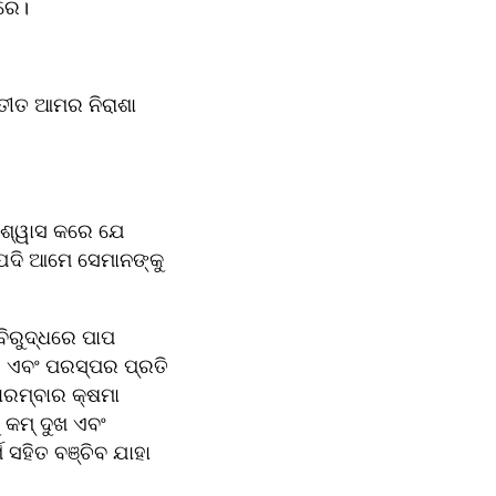
ାରେ।
ତୀତ ଆମର ନିରାଶା 
ିଶ୍ୱାସ କରେ ଯେ 
ଯଦି ଆମେ ସେମାନଙ୍କୁ 
ିରୁଦ୍ଧରେ ପାପ 
 ଏବଂ ପରସ୍ପର ପ୍ରତି 
ରମ୍ବାର କ୍ଷମା 
ମ୍ ଦୁଖ ଏବଂ 
 ସହିତ ବଞ୍ଚିବ ଯାହା 