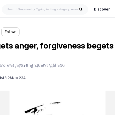
Discover
…
Follow
ets anger, forgiveness begets
େ ତର ,କ୍ଷମା ରୁ ପ୍ରେମ ପୁଣି ଜାତ
1:48 PM
•
234