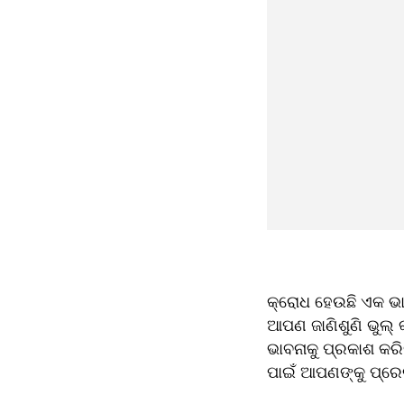
କ୍ରୋଧ ହେଉଛି ଏକ ଭାବନ
ଆପଣ ଜାଣିଶୁଣି ଭୁଲ୍ 
ଭାବନାକୁ ପ୍ରକାଶ କର
ପାଇଁ ଆପଣଙ୍କୁ ପ୍ର