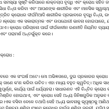
ଧ ସମସ୍ୟା ସୃଷ୍ଟି କରିପାରେ।ରକ୍ତଚାପ ବୃଦ୍ଧି ଏବଂ କ୍ରୋଧ ସହିତ ଜ
ସିଧା ଚିନ୍ତା କରିବା ଏବଂ ଆପଣଙ୍କ ଶାରୀରିକ ଏବଂ ମାନସିକ ସ୍ୱାସ୍ଥ୍
୍ରିତ କ୍ରୋଧର ଦୀର୍ଘମିଆଦି ଶାରୀରିକ ପ୍ରଭାବରେ ବୃଦ୍ଧି ଚିନ୍ତା, ଉ
୍ଭୁକ୍ତ।କ୍ରୋଧ ଏକ ସକାରାତ୍ମକ ଏବଂ ଉପଯୋଗୀ ଭାବନା ହୋଇପାରେ, ଯ
ଏ। କ୍ରୋଧ ପରିଚାଳନା ପାଇଁ ଦୀର୍ଘକାଳୀନ ରଣନୀତି ନିୟମିତ ବ୍ୟାୟାମ
 ପରାମର୍ଶ ଅନ୍ତର୍ଭୁକ୍ତ କରେ।
 କ୍ରୋଧ :
ରେ ଏକ ସଂଘର୍ଷ ଅଟେ। ମୋ ଅଭିଜ୍ଞତାରେ, ଦୁଇ ପ୍ରକାରର କ୍ରୋଧ ଅଛି
ିକ୍ ଜାଣେ କ’ଣ କରିବା ଉଚିତ। ଏହା ମଧ୍ୟ ବହୁତ କ୍ୱଚିତ୍। ଅଧିକ ସାଧ
ୱପୂର୍ଣ୍ଣ, କାର୍ଯ୍ୟ ପାଇଁ ଧର୍ଯ୍ୟହରା। ସାଧାରଣତ ଏହି ଚିନ୍ତିତ କ୍ରୋଧ
 ମିଶ୍ରିତ ହୋଇଥାଏ, ଏବଂ କ୍ରୋଧ ସେହି ଅନ୍ୟ ଜିନିଷଗୁଡିକ ଅନୁଭବ
େ।ଏକ ବସିବା ବେଳେ ତଥାପି ସେହି ଅନ୍ୟ ଭାବନାକୁ ଭୂପୃଷ୍ଠକୁ ଆଣି
ମେ ନିଶ୍ଚୟ ଶୁଣିବା।ଆମେ କ୍ରୋଧର ବାର୍ତ୍ତା ଶୁଣିବା ଜରୁରୀ, ଯଦିଓ 