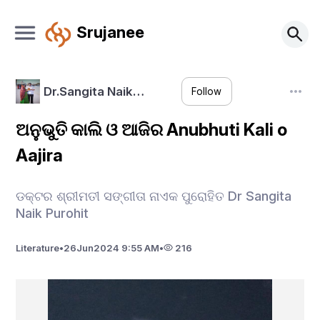
Srujanee
Dr.Sangita Naik…
Follow
ଅନୁଭୁତି କାଲି ଓ ଆଜିର Anubhuti Kali o
Aajira
ଡକ୍ଟର ଶ୍ରୀମତୀ ସଙ୍ଗୀତା ନାଏକ ପୁରୋହିତ Dr Sangita
Naik Purohit
Literature
•
26
Jun
2024 9:55 AM
•
216