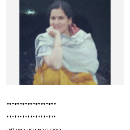
*******************
*******************