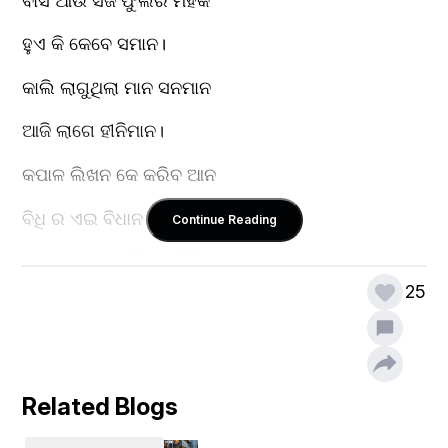
ବାସି ଆଉ ସଜ ଫୁଲର ମହକ
ହୁଏ କି କେବେ ସମାନ।
କାଲି ଲାଗୁଥିଲା ମାନ ସନମାନ
ଆଜି ଲାଗେ ହୀନିମାନ।
କପାଳ ଲିଖନ କେ କରିବ ଆନ
ବିଧି ର ଏଇ ବିଧାନ।
Continue Reading
ନା ମୋ ସରାଗ ରହିଥିଲା କିଛି
25
ନା ଥିଲା କିଛି ସପନ ।
କହିବାକୁ ମନର ଗୋପନୀୟ କଥା
ଲେଖନୀ ମୁଁ ଧରିଥିଲି।
Related Blogs
ସରଳ ମନରେ ଲେଖୁ ଲେଖୁ