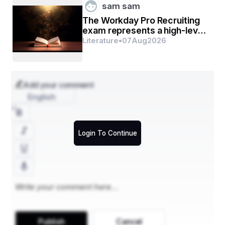
sam sam
The Workday Pro Recruiting
        ମୋଦିପଡ଼ା,ସମ୍ବଲପୁର
exam represents a high-level
mark of distinction
Literature
•
07
Aug
2026
﻿ଯୋଗାଯୋଗ-୭୯୭୮୮୬୪୬୧୨
Add your comment
English
Login To Continue
Publish
Cancel