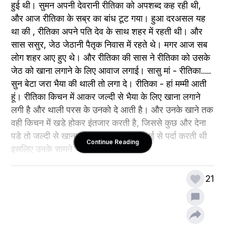
हुई थी। सुमन अपनी देवरानी रीतिका को अपशब्द कह रही थी, 
और आज रीतिका के सब्र का बांध टूट गया। हुआ दरअसल यह 
था की , रीतिका अपने पति देव के साथ शहर में रहती थी। और 
सास ससुर, जेठ जेठानी पैतृक निवास में रहते थे। मगर आज सब 
लोग शहर आए हुए थे। और रीतिका की सास ने रीतिका को उसके 
जेठ को खाना लगाने के लिए आवाज लगाई। सासु मां - रीतिका..... 
सुन बेटा जरा भैया की थाली तो लगा दे। रीतिका - हां मम्मी आती 
हूं। रीतिका किचन में आकर जल्दी से भैया के लिए खाना लगाने 
लगी है और थाली परस के उनको दे आती है। और उनके खाने तक 
वही किचन में खडे होकर इंतजार करती है, जिससे कुछ और देना 
पडे तो जल्दी से खाना परस दे। क्युकी बडे भाई से पर्दा करती थी 
Continue Reading
इसलिए उनके सामने नही बैठती थी।
21
इस उद्देश से वो किचन के दरवाजे की ओट से झांक कर जेठ की 
थाली में कोई कमी तो नही है सब्जी या रोटी खतम तो नही हो गई , 
यही देख रही थी। थोडी देर बाद रीतिका की जेठानी सुमन पीछे से 