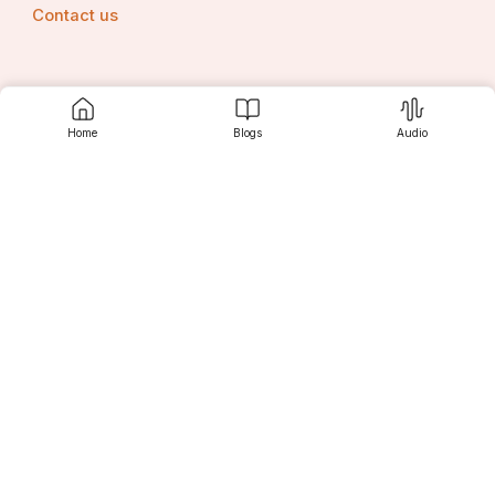
Contact us
Srujanee
Home
Blogs
Audio
Discover
For Readers
For Writers
Editor