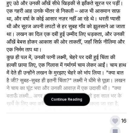
हुए उठे और उनकी आँखें सीधे खिड़की से झाँकते सूरज पर पड़ीं। 
एक गहरी आह उनके भीतर से निकली – आज भी आसमान साफ़ 
था, और वर्षा के कोई आसार नज़र नहीं आ रहे थे। धरती प्यासी 
थी और सूरज अपनी लपटों से हर सुबह गाँव को झुलसाने आ जाता 
था। लखन का दिल एक दबी हुई उम्मीद लिए धड़कता, और उनकी 
आँखें बेबस होकर आकाश की ओर ताकतीं, जहाँ सिर्फ़ नीलिमा और 
एक निर्मम ताप था।
कुछ ही पल में, उनकी पत्नी लक्ष्मी, चेहरे पर दबी हुई चिंता की 
हल्की छाया लिए, एक गिलास में गर्मागर्म चाय लेकर आईं। चाय हाथ 
में देते ही उन्होंने लखन के मुरझाए चेहरे को भांप लिया। "क्या बात 
है जी? सुबह-सुबह ही इतनी चिंता?" लक्ष्मी ने धीमे से पूछा। लखन 
ने चाय का घूंट भरा और उनकी आवाज़ में एक उदासी थी। "क्या 
बताऊँ लक्ष्मी... अगर इस बार बारिश नहीं हुई, तो इस साल भर के 
Continue Reading
ख़र्चे के लिए क्या करेंगे? यह मानसून भी अब निकला जा रहा है, 
और धरती अभी भी प्यासी है।" उनके आंगन में सूरज की रोशनी 
शांति से फैल रही थी, लेकिन उनके भीतर एक तूफान उमड़ रहा 
16
था।