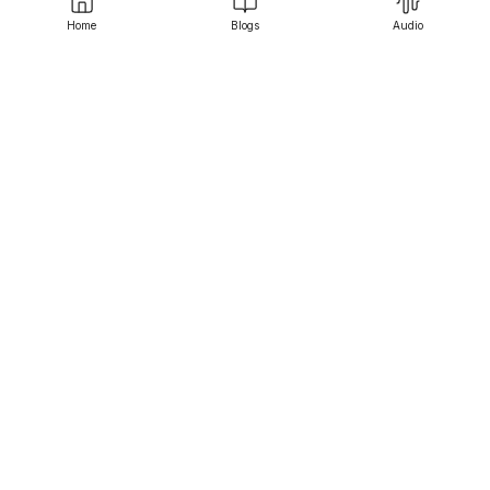
Home
Blogs
Audio
Srujanee
Discover
For Readers
For Writers
Editor