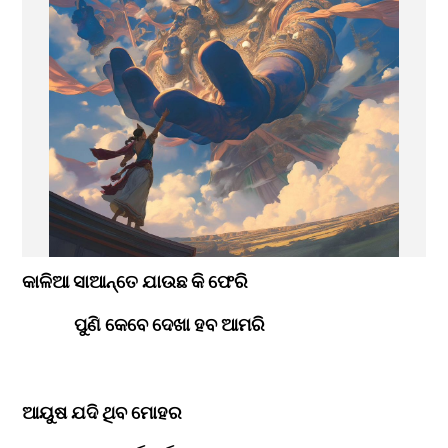
କାଳିଆ ସାଆନ୍ତେ ଯାଉଛ କି ଫେରି
             ପୁଣି କେବେ ଦେଖା ହବ ଆମରି
ଆୟୁଷ ଯଦି ଥିବ ମୋହର