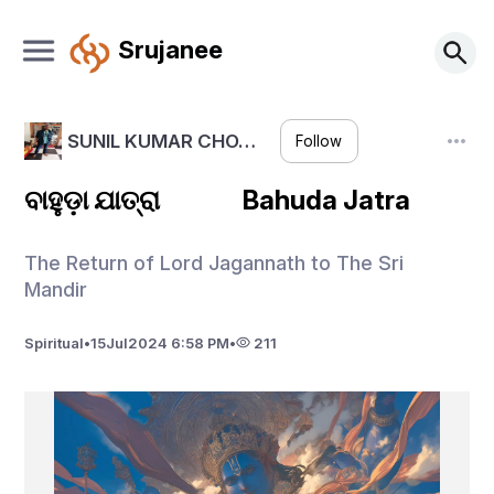
Srujanee
SUNIL KUMAR CHO…
Follow
ବାହୁଡ଼ା ଯାତ୍ରା Bahuda Jatra
The Return of Lord Jagannath to The Sri
Mandir
Spiritual
•
15
Jul
2024 6:58 PM
•
211