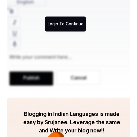
English
           ତୋହରି ପାଖରେ ଭାବ ମୋର ବନ୍ଦା
Login To Continue
ତୋର ସେହି କଳାବଦନକୁ ଚାହିଁ 
                ଦିନ ମୋର ଗଡିଯାଉଛି ଧାଇଁ 
ଏତିକି ଖାଲି ତୋତେ କରୁଛି ଗୁହାରି 
Publish
Cancel
               ଆର ବର୍ଷକୁ ଆସିବୁ ତୁ ପୁଣି ଫେରି
Blogging in Indian Languages is made
ସେହି ଦିନର ଅପେକ୍ଷା ରହିଲା 
easy by Srujanee. Leverage the same
            ପୁନଃ ଦର୍ଶନ ଦେବ ଆହେ ଚକାଡୋଳା
and Write your blog now!!