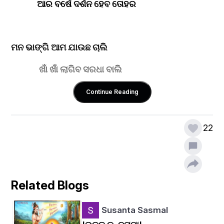
             ଆର ବର୍ଷେ ଦର୍ଶନ ହେବ ତୋହର
ମନ ଭାଙ୍ଗି ଆମ ଯାଉଛ ଚାଲି
              ଖାଁ ଖାଁ ଲାଗିବ ସରଧା ବାଲି 
Continue Reading
ଆଉ କେବେ ହବ ଭକତର ସମାଗମ
22
            ତୋର ଦର୍ଶନ ଅଭିଳାଷି ପତିତପାବନ 
ବିନା ତୋର ବଡ଼ଦାଣ୍ଡ ଦିଶେ ଖାଲି
Related Blogs
             ଦେବତା ମାନେ ବି ତ ଗଲେ ଚାଲି
Susanta Sasmal