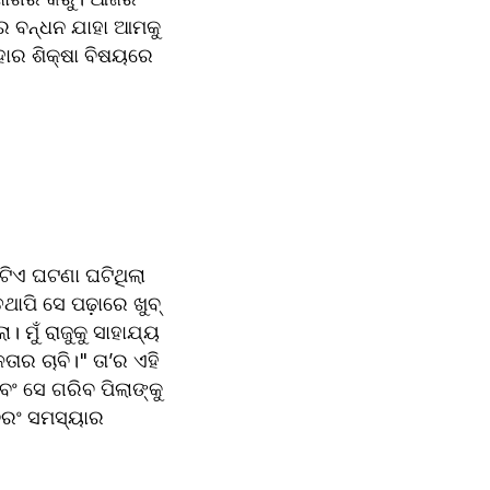
ଦର ବନ୍ଧନ ଯାହା ଆମକୁ 
ାର ଶିକ୍ଷା ବିଷୟରେ 
ୋଟିଏ ଘଟଣା ଘଟିଥିଲା 
ାପି ସେ ପଢ଼ାରେ ଖୁବ୍ 
 ମୁଁ ରାଜୁକୁ ସାହାଯ୍ୟ 
ତାର ଚାବି।" ତା’ର ଏହି 
 ସେ ଗରିବ ପିଲାଙ୍କୁ 
ବରଂ ସମସ୍ୟାର 