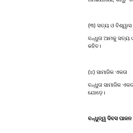
(୩) ସତ୍ୟ ଓ ବିଶ୍ୱାସ
ବନ୍ଧୁତା ଆମକୁ ସତ୍ୟ
କହିବ।  
(୪) ସାମାଜିକ ଏକତା  
ବନ୍ଧୁତା ସାମାଜିକ ଏକତ
ଯୋଡ଼େ।  
ବନ୍ଧୁତ୍ୱ ଦିବସ ପାଳନ 