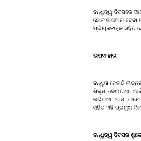
ବନ୍ଧୁତ୍ୱ ଦିବସରେ ଆ
ଛୋଟ ଉପହାର ଦେବା ଉଚ
ପ୍ରିୟଜନଙ୍କ ସହିତ ଯ
ଉପସଂହାର  
ବନ୍ଧୁତା ହେଉଛି ଜୀବନ
ଶିକ୍ଷା ଦେଇଥାଏ। ଆଜି
କରିଥାଏ। ଆସ, ଆମେ ସ
ସହିତ ଏହି ପ୍ରମୁଖ ଦିନ
ବନ୍ଧୁତ୍ୱ ଦିବସର ଶୁଭେ