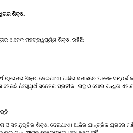
ତାର ଶିକ୍ଷା 
ର ଅନେକ ମହତ୍ତ୍ୱପୂର୍ଣ୍ଣ ଶିକ୍ଷା ରହିଛି:  
୍ୱାର୍ଥ ପ୍ରେମର ଶିକ୍ଷା ଦେଇଥାଏ। ଆଜିର ସମାଜରେ ଅନେକ ସମ୍ପର୍କ
ୂତି 
ଗ ଓ ସହାନୁଭୂତିର ଶିକ୍ଷା ଦେଇଥାଏ। ଆଜିର ଯାନ୍ତ୍ରିକ ଯୁଗରେ ମଣ
କ ଭଲ ବନ୍ଧୁ ଆମକୁ କେବେହେଲେ ଏକା ଛାଡ଼େ ନାହିଁ।  