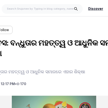
Discover
Follow
ିବସ: ବନ୍ଧୁତାର ମହତ୍ତ୍ୱ ଓ ଆଧୁନିକ 
ା
୍ଧୁତାର ମହତ୍ତ୍ୱ ଓ ଆଧୁନିକ ସମାଜରେ ଏହାର ଶିକ୍ଷା
 12:17 PM
•
170