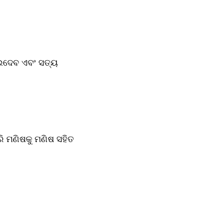
ଇଦେବ ଏବଂ ସତ୍ୟ 
ରି ମଣିଷକୁ ମଣିଷ ସହିତ 