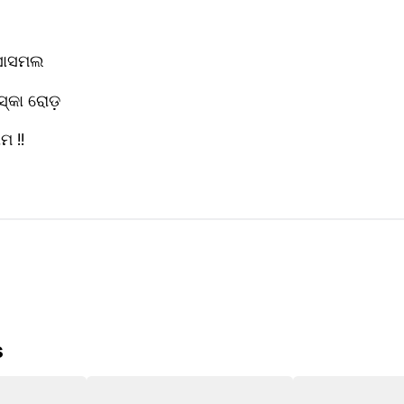
ର ସାସମଲ 
ଆସ୍କା ରୋଡ଼ 
ାମ !!
s