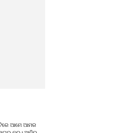
ିନଟିରେ ଆମେ ଆମର 
ଜାଗର କରୁ। ଆଜିର 