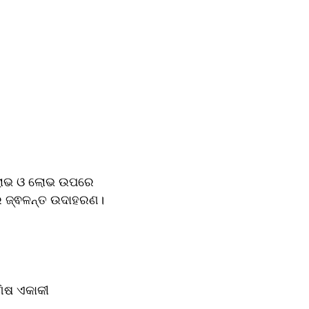
 ଲାଭ ଓ ଲୋଭ ଉପରେ 
ଆଧାରିତ, କିନ୍ତୁ ବନ୍ଧୁତା ହେଉଛି ନିଃସ୍ୱାର୍ଥ ସ୍ନେହର ପ୍ରତୀକ। ରାଜୁ ଓ ମୋର ବନ୍ଧୁତା ଏହାର ଜ୍ଵଳନ୍ତ ଉଦାହରଣ।  
ିଷ ଏକାକୀ 