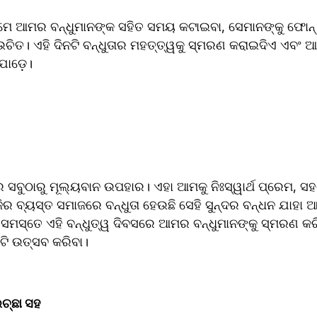
ମେ ଆମର ବନ୍ଧୁମାନଙ୍କ ସହିତ ସମୟ କଟାଇବା, ସେମାନଙ୍କୁ ଫୋନ୍ କ
ିତ। ଏହି ଦିନଟି ବନ୍ଧୁତାର ମହତ୍ତ୍ୱକୁ ସ୍ମରଣ କରାଇଦିଏ ଏବଂ ଆମ
ୋଡ଼େ।  
ର ସବୁଠାରୁ ମୂଲ୍ୟବାନ ଉପହାର। ଏହା ଆମକୁ ନିଃସ୍ୱାର୍ଥ ପ୍ରେମ, 
ର ବ୍ୟସ୍ତ ସମାଜରେ ବନ୍ଧୁତା ହେଉଛି ସେହି ସୁନ୍ଦର ବନ୍ଧନ ଯାହା ଆ
ମସ୍ତେ ଏହି ବନ୍ଧୁତ୍ୱ ଦିବସରେ ଆମର ବନ୍ଧୁମାନଙ୍କୁ ସ୍ମରଣ କର
ଟି ଉତ୍ସବ କରିବା।  
ଚ୍ଛା ସହ  