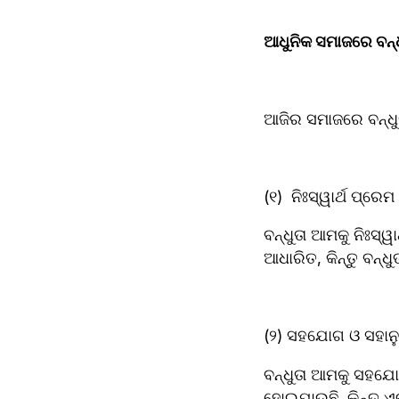
ଆଧୁନିକ ସମାଜରେ ବନ୍ଧୁ
ଆଜିର ସମାଜରେ ବନ୍ଧୁତା
(୧)  ନିଃସ୍ୱାର୍ଥ ପ୍ରେମ
ବନ୍ଧୁତା ଆମକୁ ନିଃସ
(୨) ସହଯୋଗ ଓ ସହାନୁଭ
ବନ୍ଧୁତା ଆମକୁ ସହଯୋ
ହୋଇଯାଉଛି, କିନ୍ତୁ ଏ