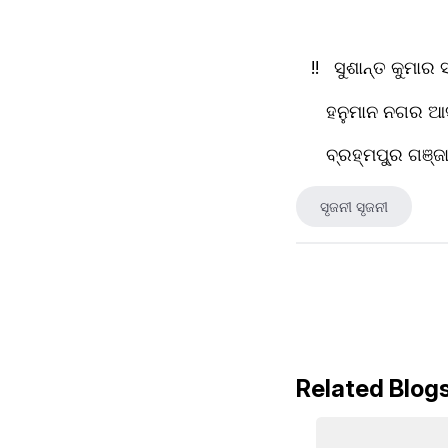
   !!   ସୁଶାନ୍ତ କୁମା
      ହନୁମାନ ନଗର 
      ‌ବ୍ରହ୍ମପୁ୍ର ଗଞ୍ଜ
ସୃଜନୀ ସୃଜନୀ
Related Blog