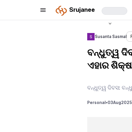
Srujanee
Susanta Sasmal
ବନ୍ଧୁତ୍ୱ ଦ
ଏହାର ଶିକ୍ଷ
ବନ୍ଧୁତ୍ୱ ଦିବସ: ବନ
Personal
•
03
Aug
2025