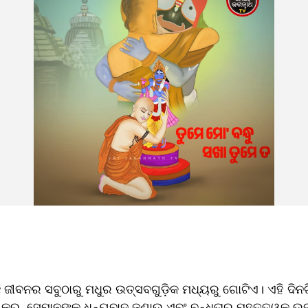
ଛି ଜୀବନର ସବୁଠାରୁ ମଧୁର ଉତ୍ସବଗୁଡ଼ିକ ମଧ୍ୟରୁ ଗୋଟିଏ। ଏହି ଦ
 କରୁ, ସେମାନଙ୍କୁ ଧନ୍ୟବାଦ ଜଣାଉ ଏବଂ ବନ୍ଧୁତାର ମହତ୍ତ୍ୱକୁ ଉ