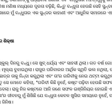
ଷ ମଣିଷ ମଧ୍ୟରେ ଦୂରତା ବଢ଼ିଛି, କିନ୍ତୁ ବନ୍ଧୁତା ହେଉଛି ସେହି ସୁନ୍
ାରେ ମୁଁ ବନ୍ଧୁତାର ଏକ ସୁନ୍ଦର କାହାଣୀ ଏବଂ ଆଧୁନିକ ସମାଜରେ ଏହ
 ଶିକ୍ଷା  
୍କୁଲ୍ ଦିନରୁ ବନ୍ଧୁ। ସେ ଖୁବ୍ ଧର୍ଯ୍ୟ ଏବଂ ସାହସୀ ଥିଲା। ଗତ ବର୍ଷ ଗ
ମୂଲ୍ୟ ବୁଝାଇଥିଲା। ରାଜୁର ପରିବାରର ଆର୍ଥିକ ସ୍ଥିତି ଭଲ ନଥିଲା, ତଥ
୍ର ତାକୁ ନିନ୍ଦା କରୁଥିଲା ଏବଂ ତା’ର ଗରିବୀକୁ ନେଇ ଥଟ୍ଟା କରୁଥିଲା।
ିନ୍ତୁ ସେ ମୋତେ କହିଲା, "ଗରିବୀ କିଛି ନୁହେଁ, କଷ୍ଟ ପଢ଼ିବା ହେଉଛି ସଫଳ
ଦେଲା। ରାଜୁ ନିଜ କଷ୍ଟରେ ଆଜି ଜଣେ ସଫଳ ଇଞ୍ଜିନିୟର ହୋଇଛି ଏବଂ
’ର ଜୀବନରୁ ମୁଁ ଶିଖିଛି ଯେ ବନ୍ଧୁତା କେବଳ ଖୁସିର ସମୟରେ ନୁହେଁ, 
ଜିନିଷ।  