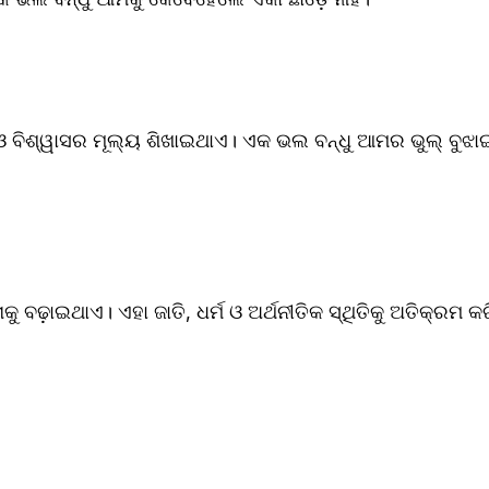
 ଓ ବିଶ୍ୱାସର ମୂଲ୍ୟ ଶିଖାଇଥାଏ। ଏକ ଭଲ ବନ୍ଧୁ ଆମର ଭୁଲ୍ ବୁଝା
ାକୁ ବଢ଼ାଇଥାଏ। ଏହା ଜାତି, ଧର୍ମ ଓ ଅର୍ଥନୀତିକ ସ୍ଥିତିକୁ ଅତିକ୍ରମ କ
 