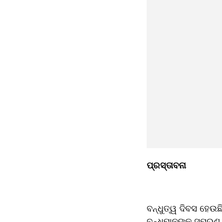
ପ୍ରସ୍ତାବନା  
ବନ୍ଧୁତ୍ୱ ଦିବସ ହେଉ
ବନ୍ଧୁମାନଙ୍କୁ ସ୍ମରଣ