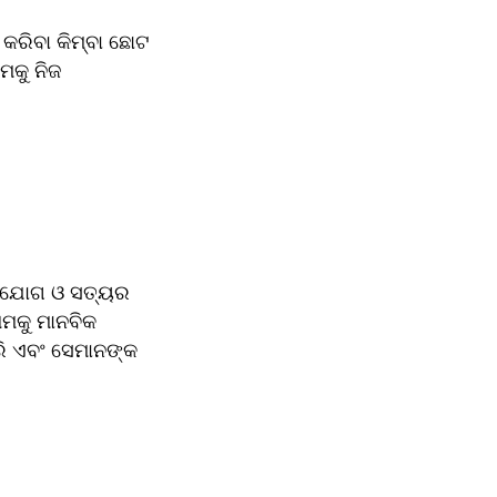
ରିବା କିମ୍ବା ଛୋଟ 
କୁ ନିଜ 
ସହଯୋଗ ଓ ସତ୍ୟର 
ମକୁ ମାନବିକ 
ି ଏବଂ ସେମାନଙ୍କ 