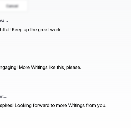
Cancel
iva…
htful! Keep up the great work.
gaging! More Writings like this, please.
ant…
nspires! Looking forward to more Writings from you.