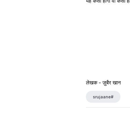
यह कैसा होगा वों कैसा ह
लेखक - ज़ुबैर खान
srujaane#