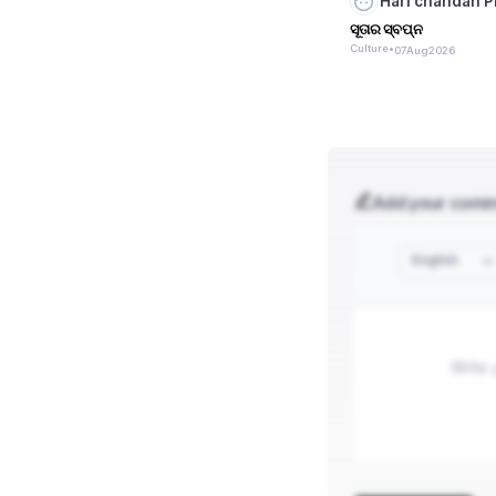
Hari chandan 
ସୂତାର ସ୍ବପ୍ନ
Culture
•
07
Aug
2026
Add your com
English