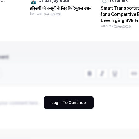
Pr…
Dr Sanjay Rout
Yoramex
हड्डियों की मजबूती के लिए स्पिरिचुअल उपाय
Smart Transportat
Spiritual
•
for a Competitive 
07
Aug
2026
Leveraging BVB Fr
Expertise
Culture
•
02
Aug
2026
ment
Login To Continue