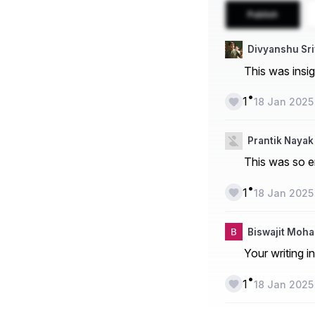
Publish
Divyanshu Sr
This was insig
•
1
18 Jan 2025
Prantik Nayak
This was so en
•
1
18 Jan 2025
Biswajit Moh
Your writing i
•
1
18 Jan 2025