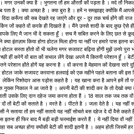
 मगर उनकों क्या है । भुगतना तों हम औरतों कों पड़ता है । मर्द तों निकल
 पता है । क्या अच्छा है । क्या बुरा है । हमें न समझाइए क्योंकि मैं आपसे ज़्
े विदा करूँगा की सब देखते रह जाएंगे और दूर - दूर तक चर्च होंगे की राज 
किंन जों कहते वों करके ही दिखाते है । मैंने उनसे शादी के बाद कुछ ऐसे 
आपके लिए मै जान भी दे सकता हूँ । सच मै सबित करने के लिए छत से कूद
ोंने क्या इंतज़ाम किया होगा होटल मिला होगा या नहीं पर हमारे पास इतना ब
न होटल सस्ता होंतो वों भी चलेगा मगर सजावट बढ़िया होंगी मुझें उनपे पुरा 
ी हीं करेगें वों बात कों सभाल लेंगे देखा अपने मै कितनी परेशान हूँ । बेटी
 परेशान होंते होगें यह करना है । वों करना है मेहमान कों देखना सारे दु
बाद होटल जाके सजावट करवाना हलवाई को एक महीने पहले बताना की इस 
लेकिंन रिश्तेदार आस पड़ोस कहते है । यह खाना करा है आपने हमें तों प
स नुख्स निकाल ने आ जाते है । अपनी बेटी की शादी कर के तो देखो क्या 
हों जाती उसके लिए दान दहेज जमा करना होता हैं । 18 साल तक जब तक वों 
दों तों बेटी कों सताते है । मरते है । पीटते है । जला देते है । यह नहीं 
सी ने सताया तों हम नहीं सताये यह नहीं सोचते बस दहेज दे दों वैसे कहते हैं
 इतना हीं फिर बाद मै बड़ी बड़ी फरमाईश करते हैं । ये नहीं दिया वों नहीं
ने चाहा सब अच्छा होगा क्योंकी बेटी की शादी इतनी है । अहम होती जिसमें हर