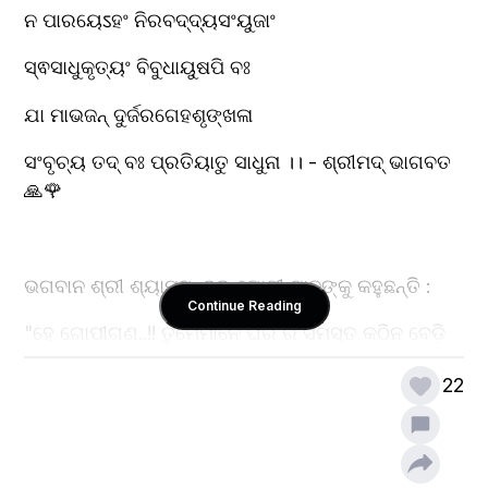
ନ ପାରୟେऽହଂ ନିରବଦ୍ଦ୍ୟସଂୟୁଜାଂ 
ସ୍ଵସାଧୁକୃତ୍ୟଂ ବିବୁଧାୟୁଷପି ବଃ
ଯା ମାଭଜନ୍ ଦୁର୍ଜରଗେହଶୃଙ୍ଖଳା 
ସଂବୃଚ୍ୟ ତଦ୍ ବଃ ପ୍ରତିୟାତୁ ସାଧୁନା ।। - ଶ୍ରୀମଦ୍ ଭାଗବତ 
🙏🌹
ଭଗବାନ ଶ୍ରୀ ଶ୍ୟାମସୁନ୍ଦର ଗୋପୀ ମାନଙ୍କୁ କହୁଛନ୍ତି :
Continue Reading
"ହେ ଗୋପୀଗଣ..!! ତୁମେମାନେ ଘର ର ସମସ୍ତ କଠିନ ବେଡ଼ି 
ଗୁଡ଼ିକ କାଟି ମୋତେ ନିଷ୍କପଟ ପ୍ରେମ କରିଛ ; ଯଦି ମୁଁ 
22
ତୁମମାନଙ୍କୁ ଅଲଗା ଅଲଗା ଦେବତା ମାନଙ୍କ ଆୟୁ 
ପର୍ଯ୍ୟନ୍ତ ପୃଥିବୀରେ ଜୀବନ ଧାରଣ କରି ତୁମ ପ୍ରେମ ର ଋଣ 
ସୁଝିବାକୁ ଚାହିଁବି ତଥାପି ମୁଁ ସୁଝି ପାରିବି ନାହିଁ । ମୁଁ ତୁମମାନଙ୍କର 
ଋଣୀ ଅଟେ ଏବଂ ଋଣୀ ରହିବି । ତୁମେମାନେ ମୋତେ ନିଜର 