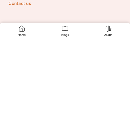
Contact us
Srujanee
Home
Blogs
Audio
Discover
For Readers
For Writers
Editor